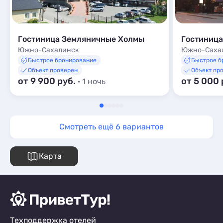
Гостиница Земляничные Холмы
Гостиница
Южно-Сахалинск
Южно-Саха
Быстрое бронирование
Быстрое б
Объект проверен
Объект пр
от 9 900 руб.
от 5 000 
· 1 ночь
Смотреть ещё 6 вариантов
Карта
Техподдержка отелей