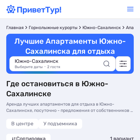
Главная
Горнолыжные курорты
Южно-Сахалинск
Апарт
Лучшие Апартаменты Южно-
Сахалинска для отдыха
Южно-Сахалинск
Выберите даты
2 гостя
Где остановиться в Южно-
Сахалинске
Аренда лучших апартаментов для отдыха в Южно-
Сахалинске, посуточно - предложения от собственников с
ценами 2026 и фото. Снять самые лучшие апартаменты у
моря в Южно-Сахалинске - более 10 вариантов, от 7217 руб,
В центре
У подъемника
апартаменты с трансфером (платно), сменой белья и видом
на горы.
Сортировка
1 вариант