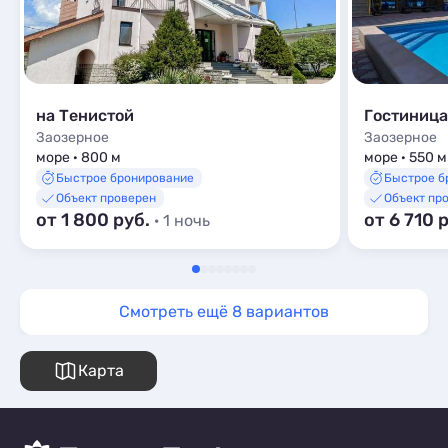
на Тенистой
Гостиниц
Заозерное
Заозерное
море · 800 м
море · 550 м
Быстрое бронирование
Быстрое б
Объект проверен
Объект пр
от 1 800 руб.
от 6 710 
· 1 ночь
Смотреть ещё 8 вариантов
Карта