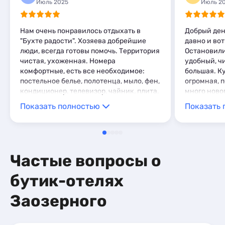
Мини-отели
2
Июль 2025
Июль 2
Нам очень понравилось отдыхать в
Добрый ден
"Бухте радости". Хозяева добрейшие
давно и вот
люди, всегда готовы помочь. Территория
Остановили
чистая, ухоженная. Номера
удобный, ч
комфортные, есть все необходимое:
большая. К
постельное белье, полотенца, мыло, фен,
огромная, п
кондиционер, телевизор, чайник, плита,
много новог
холодильник и посуда (правда нам не
Рядом с ку
Показать полностью
Показать 
хватало микроволновки). Так же есть
покушать ил
бассейн с подогревом, зона барбекю.
навесом, со
Район тихий, рядом 2 магазина и лавки
гостевого 
с овощами, фруктами. Нам не хватало
отзывчивая!
супермаркетов. До моря нужно
розовое. На
Частые вопросы о
прогуляться минут 10. Если еще поедим
далеко, езд
в Евпаторию, то приедем сюда.
Дельфинари
бутик-отелях
Спасибо, за
Заозерного