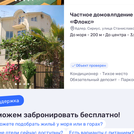
Трансфер (платно)
Кухня в н
Частное домовлпдение
«Флокс»
Адлер, Сириус, улица Станиславс
До моря - 200 м • До центра - 3
Объект проверен
Кондиционер
Тихое место
Обязательный депозит
Парко
Телевизор
Холодильник
ддержка
ожем забронировать бесплатно!
ожете подобрать жильё у моря или в горах?
ие отели сейчас доступны?
Есть варианты с питанием?