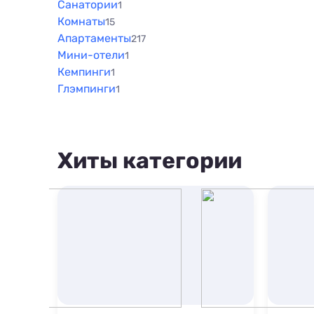
Санатории
1
Комнаты
15
Апартаменты
217
Мини-отели
1
Кемпинги
1
Глэмпинги
1
Хиты категории