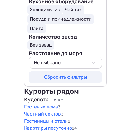
Кухонное оборудование
Холодильник
Чайник
Посуда и принадлежности
Плита
Количество звезд
Без звезд
Расстояние до моря
Не выбрано
Не выбрано
Сбросить фильтры
200 м
500 м
Курорты рядом
800 м
Кудепста
~ 6 км
Гостевые дома
1000 м
3
Частный сектор
3
1500 м
Гостиницы и отели
2
Квартиры посуточно
24