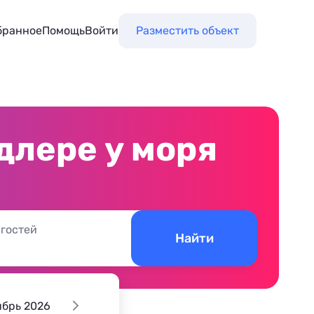
бранное
Помощь
Войти
Разместить объект
длере у моря
 гостей
Найти
ябрь 2026