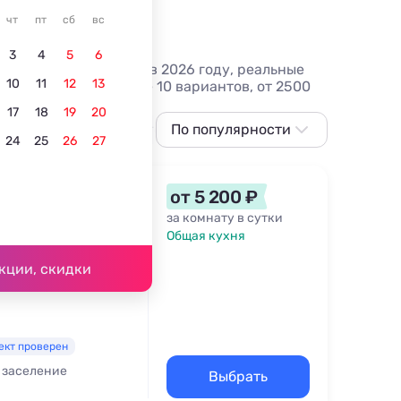
чт
пт
сб
вс
3
4
5
6
иков, цены на отдых в 2026 году, реальные
10
11
12
13
оря в Адлере - более 10 вариантов, от 2500
17
18
19
20
Вид на горы
В горах
По популярности
Лучшие
C кухней в 
24
25
26
27
По популярности
Сначала дешевле
от 5 200 ₽
Сначала дороже
за комнату в сутки
Общая кухня
, ул. Попова, д. 21
Ближе к морю
6 км
кции, скидки
По рейтингу
ект проверен
 заселение
Выбрать