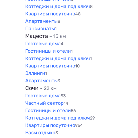
Коттеджи и дома под ключ
8
Квартиры посуточно
48
Апартаменты
8
Пансионаты
1
Мацеста
~ 15 км
Гостевые дома
4
Гостиницы и отели
1
Коттеджи и дома под ключ
1
Квартиры посуточно
10
Эллинги
1
Апартаменты
3
Сочи
~ 22 км
Гостевые дома
53
Частный сектор
14
Гостиницы и отели
56
Коттеджи и дома под ключ
29
Квартиры посуточно
964
Базы отдыха
3