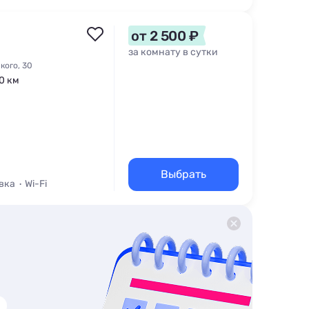
омере
от 2 500 ₽
за комнату в сутки
кого, 30
,0 км
Выбрать
вка
Wi-Fi