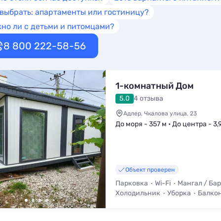
 выбрать: апартаменты или гостиницу?
но ли с детьми и питомцами?
8 800 222-58-56
1-комнатный Дом
5.0
4 отзыва
Адлер, Чкалова улица, 23
До моря - 357 м • До центра - 3,
Объект проверен
Парковка
Wi-Fi
Мангал / Ба
Холодильник
Уборка
Балкон