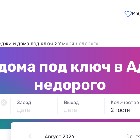
Из
еджи и дома под ключ
У моря недорого
дома под ключ в А
недорого
Заезд
Выезд
Количество
Дата
Дата
2 гостя
Август 2026
Сент