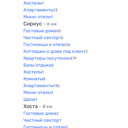
Хостелы
1
Апартаменты
13
Мини-отели
1
Сириус
~ 6 км
Гостевые дома
65
Частный сектор
10
Гостиницы и отели
26
Коттеджи и дома под ключ
13
Квартиры посуточно
479
Базы отдыха
2
Хостелы
1
Комнаты
8
Апартаменты
136
Мини-отели
3
Шале
1
Хоста
~ 8 км
Гостевые дома
2
Частный сектор
1
Гостиницы и отели
5