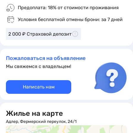
Мы ценим свое и чужое время, поэтому в наших
Предоплата: 18% от стоимости проживания
апартаментах организована система удаленного
заселения. Наши гости уже смогли оценить
Условия бесплатной отмены брони: за 7 дней
преимущества такой системы - это быстро, удобно
и безопасно.
2 000 ₽ Страховой депозит
Пожалуйста, обратите внимание на правила
проживания:
Пожаловаться на объявление
Мы свяжемся с владельцем!
Заселение возможно для гостей старше 21 года!
Предусмотрен залог в размере 2000 рублей
Написать нам
(возвращается при выезде в случае соблюдения
правил проживания). Запрещены курение и
шумные вечеринки.
Жилье на карте
Регистрация заселения:
Адлер, Фермерский переулок, 24/1