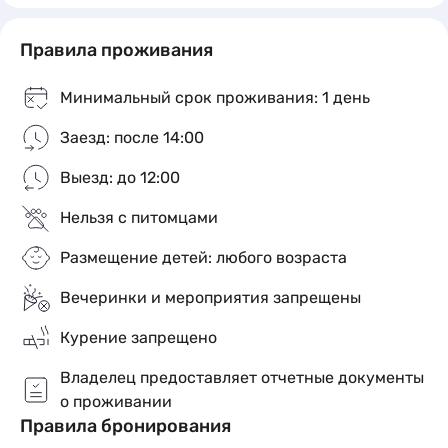
Wi-fi (100 мбит/с)
Правила проживания
Телевизор (смарт тв)
Минимальный срок проживания: 1 день
Гарантия чистоты квартиры студии
Заезд: после 14:00
Холодильник
Выезд: до 12:00
Стиральная машина
Нельзя с питомцами
Водонагреватель
Размещение детей: любого возраста
Чайник, плита
Вечеринки и мероприятия запрещены
Курение запрещено
Постельное бельё, полотенца, ванные
принадлежности, кофе, чай, фен
Владелец предоставляет отчетные документы
о проживании
У нас бесконтактное заселение:
Правила бронирования