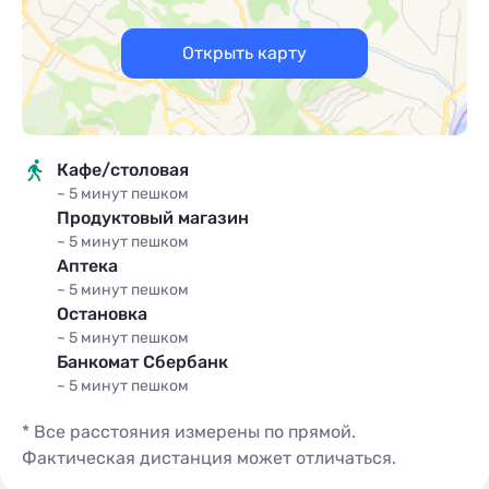
Для прохождения регистрации мы проводим
процедуру верификации. От вас потребуется
Открыть карту
паспорт (2 и 3 стр. ). На этом этапе у некоторых
клиентов возникают опасения, что в дальнейшем
фото могут использоваться в мошеннических
схемах. Для своего спокойствия вы можете
нанести на фото большую надпись «только для
Кафе/столовая
бронирования».
~ 5 минут
пешком
Продуктовый магазин
После вы получите подробную инструкцию по
~ 5 минут
пешком
заселению со всеми кодами доступа и отметкой на
Аптека
карте.
~ 5 минут
пешком
Остановка
~ 5 минут
пешком
Заселение - после 14: 00
Банкомат Сбербанк
~ 5 минут
пешком
Выезд - до 12: 00
* Все расстояния измерены по прямой.
Т. е. независимо от того во сколько вы заехали в
Фактическая дистанция может отличаться.
квартиру, освободить ее нужно до 12: 00 дня.