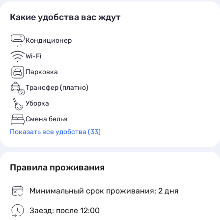
парк культуры и отдыха с батутами, каруселями и
Какие удобства вас ждут
лодочками, музей истории Адлерского района,
музей ретро-автомобилей, музей СССР.
Кондиционер
В окрестностях есть пляжи, парк «Ривьера» с
аттракционами, океанариум Sochi Discovery World
Wi-Fi
Aquarium, Сочинский дендрарий, ущелье Ахцу,
Парковка
водопад Глубокий Яр, природный
Трансфер (платно)
орнитологический парк.
Уборка
Смена белья
Показать все удобства (33)
Правила проживания
Минимальный срок проживания: 2 дня
Заезд: после 12:00