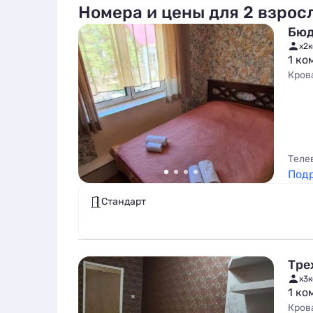
Номера и цены для 2 взрос
Бюд
x2
к
1 ко
Кров
Теле
Под
Стандарт
Тре
x3
к
1 ко
Кров