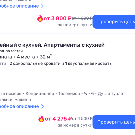
робное описание
от 3 800 ₽
от 4 000 ₽
Проверить цен
за номер в сутки
ейный с кухней, Апартаменты с кухней
ол-во гостей
2
мната
4 места
32 м
ати:
2 односпальные кровати и 1 двуспальная кровать
я в номере
Кондиционер
Телевизор
Wi-Fi
Душ и туалет
альная машина
робное описание
от 4 275 ₽
от 4 500 ₽
Проверить цен
за номер в сутки