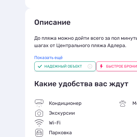
Описание
До пляжа можно дойти всего за пол минут
шагах от Центрального пляжа Адлера.
Показать ещё
К услугам гостей экспресс-регистрация за
НАДЕЖНЫЙ ОБЪЕКТ
БЫСТРОЕ БРОН
Святого Саркиса составляет примерно 1 км,
«Южные культуры» — 2,9 км. Стойка регис
воспользоваться общей кухней и заказать
Какие удобства вас ждут
плоским экраном, а также шкаф для одежд
гостевого дома «"АЛЁНКА" номера у моря»
Кондиционер
М
В окружающем районе пользуются популяр
Экскурсии
спортом и сноркелингом. В 6 км находятс
Wi-Fi
спорта «Айсберг». Расстояние до междун
Парковка
дома «“АЛЁНКА” номера у моря», составля