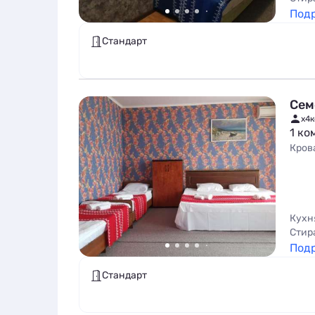
Под
Стандарт
Сем
x4
к
1 ко
Кров
Кухн
Стир
Под
Стандарт