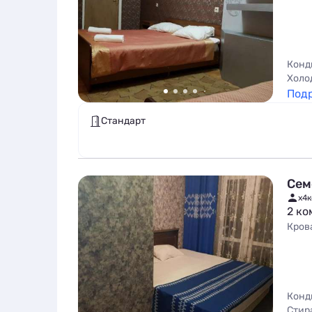
Конд
Холо
Под
Стандарт
Сем
x4
к
2 ко
Кров
Конд
Стир