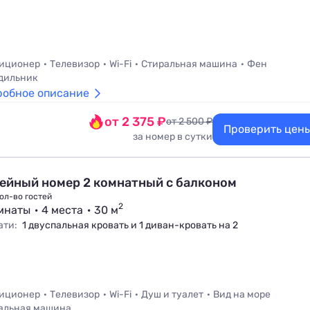
иционер
Телевизор
Wi-Fi
Стиральная машина
Фен
дильник
робное описание
от 2 375 ₽
от 2 500 ₽
Проверить цен
за номер в сутки
ейный номер 2 комнатный с балконом
ол-во гостей
2
мнаты
4 места
30 м
ати:
1 двуспальная кровать и 1 диван-кровать на 2
иционер
Телевизор
Wi-Fi
Душ и туалет
Вид на море
альная машина