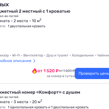
лых
жетный 2 местный с 1 кроватью
ол-во гостей
2
мната
2 места
10 м
ати:
1 двуспальная кровать
визор
Wi-Fi
Вентилятор
Душ и туалет
Холодильник
Чайни
робное описание
от 1 520 ₽
от 1 600 ₽
Проверить цен
за номер в сутки
хместный номер «Комфорт» с душем
ол-во гостей
2
мната
3 места
20 м
ати:
1 односпальная кровать и 1 двуспальная кровать