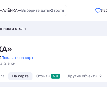
 «АЛЁНКА»
·
Выберите даты
·
2 гостя
Из
иницы и отели
КА»
2
Показать на карте
а: 2,3 км
ла
На карте
Отзывы
Другие объекты
2
5.0