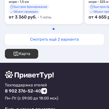
море · 1,5 км
море · 325 м
Быстрое бронирование
Быстрое б
Объект проверен
Объект пр
от 3 360 руб.
от 4 655 
· 1 ночь
Смотреть ещё 2 варианта
Карта
Техподдержка отелей
8 902 376-52-40
Пн-Пт (с 09:00 до 18:00 мск)