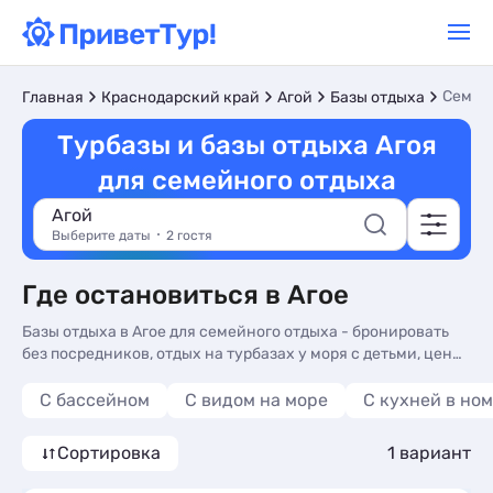
Семей
Главная
Краснодарский край
Агой
Базы отдыха
Турбазы и базы отдыха Агоя
для семейного отдыха
Агой
Выберите даты
2 гостя
Где остановиться в Агое
Базы отдыха в Агое для семейного отдыха - бронировать
без посредников, отдых на турбазах у моря с детьми, цены
2026, фото и отзывы. Турбазы для семейного отдыха в Агое
- более 10 вариантов, от 5500 руб, номера с кухней в
С бассейном
С видом на море
C кухней в но
номере, видом на море и балконом или террасой.
Сортировка
1 вариант