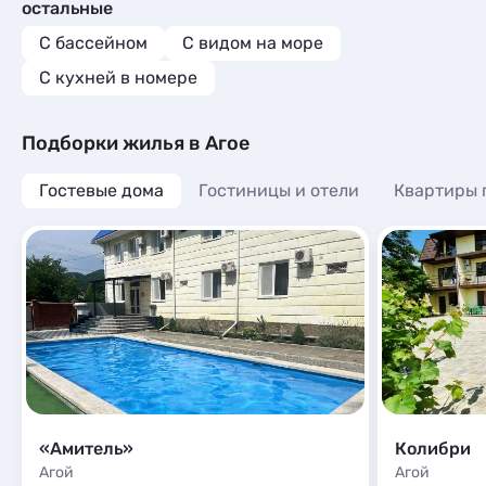
Мини-отели
1
остальные
Квартиры посуточно
7
Глэмпинги
1
Базы отдыха
1
С бассейном
С видом на море
Шале
1
Комнаты
2
C кухней в номере
Мини-отели
2
Подборки жилья в Агое
Гостевые дома
Гостиницы и отели
Квартиры 
«Амитель»
Колибри
Агой
Агой