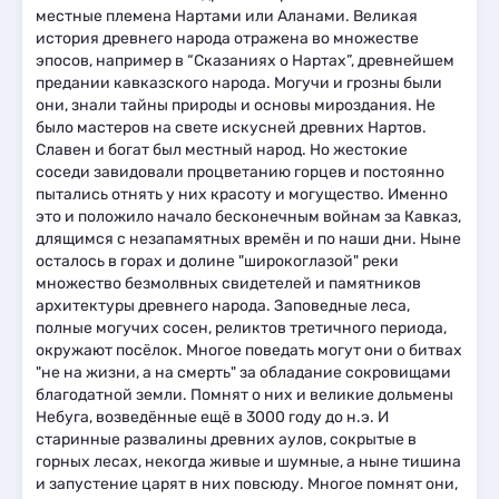
местные племена Нартами или Аланами. Великая
история древнего народа отражена во множестве
эпосов, например в “Сказаниях о Нартах”, древнейшем
предании кавказского народа. Могучи и грозны были
они, знали тайны природы и основы мироздания. Не
было мастеров на свете искусней древних Нартов.
Славен и богат был местный народ. Но жестокие
соседи завидовали процветанию горцев и постоянно
пытались отнять у них красоту и могущество. Именно
это и положило начало бесконечным войнам за Кавказ,
длящимся с незапамятных времён и по наши дни. Ныне
осталось в горах и долине "широкоглазой" реки
множество безмолвных свидетелей и памятников
архитектуры древнего народа. Заповедные леса,
полные могучих сосен, реликтов третичного периода,
окружают посёлок. Многое поведать могут они о битвах
"не на жизни, а на смерть" за обладание сокровищами
благодатной земли. Помнят о них и великие дольмены
Небуга, возведённые ещё в 3000 году до н.э. И
старинные развалины древних аулов, сокрытые в
горных лесах, некогда живые и шумные, а ныне тишина
и запустение царят в них повсюду. Многое помнят они,