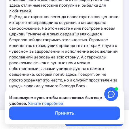
здесь отличные морские прогулки и рыбалка для
любителей.
Ещё одна старинная легенда повествует о священнике,
которого несправедливо осудили, и он совершил
самосожжение. На этом месте ныне построена новая
церковь "Умягчения злых сердец", являющаяся
безусловной достопримечательностью. Огромное
количество страждущих приходят в этот храм, слухи о
чудесном выздоровлении и исполнение всех желаний
прославили церковь на всю страну. А старожилы
рассказывают, как в лунные ночи можно
собственными глазами увидеть дух того самого
священника, который погиб здесь. Говорят, он не
просто охраняет это место, но и служит просителем за
нужды людские у самого Господа Бога.
Используем куки, чтобы поиск жилья был еще
Пляжи Небуга
Карта
удобнее.
Узнать подробнее
Самый доступный и лучший в поселке Небуг, конечно,
Принять
пляж Центральный. Он принадлежит посёлку, поэтому
Покажем свободное жилье
Выбрать даты
хорошо убирается и имеет пункты медицинской
Лучшие цены, акции, скидки
помощи и спасательный. Покрытие, преимущественно