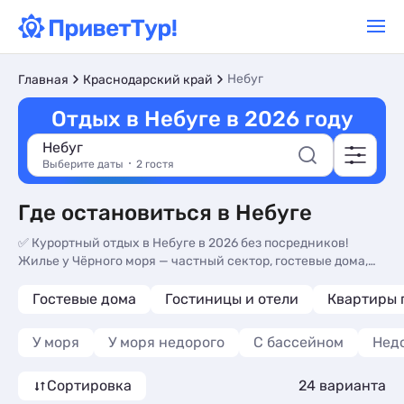
Небуг
Главная
Краснодарский край
Отдых в Небуге в 2026 году
Небуг
Выберите даты
2 гостя
Где остановиться в Небуге
✅ Курортный отдых в Небуге в 2026 без посредников!
Жилье у Чёрного моря — частный сектор, гостевые дома,
квартиры, гостиницы/отели: знакомьтесь с ценами,
фотографиями и описаниями, отзывами отдыхающих,
Гостевые дома
Гостиницы и отели
Квартиры 
телефонами владельцев для бронирования жилья.
Снимайте жилье без посредников по цене от 1500 рублей
У моря
У моря недорого
С бассейном
Нед
за сутки. Небуг — курорт на побережье Чёрного моря в
Краснодарском крае. Смотрите средние показатели
Сортировка
24 варианта
температуры воды и воздуха в Небуге по месяцам на сайте!