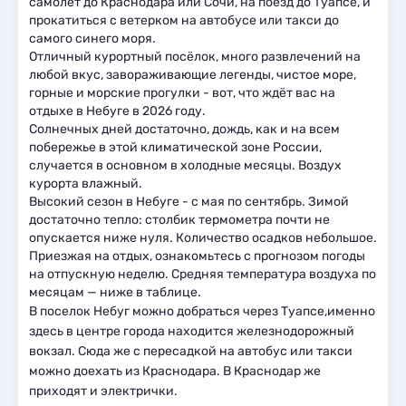
самолёт до Краснодара или Сочи, на поезд до Туапсе, и
прокатиться с ветерком на автобусе или такси до
самого синего моря.
Отличный курортный посёлок, много развлечений на
любой вкус, завораживающие легенды, чистое море,
горные и морские прогулки - вот, что ждёт вас на
отдыхе в Небуге в 2026 году.
Солнечных дней достаточно, дождь, как и на всем
побережье в этой климатической зоне России,
случается в основном в холодные месяцы. Воздух
курорта влажный.
Высокий сезон в Небуге - с мая по сентябрь. Зимой
достаточно тепло: столбик термометра почти не
опускается ниже нуля. Количество осадков небольшое.
Приезжая на отдых, ознакомьтесь с прогнозом погоды
на отпускную неделю. Средняя температура воздуха по
месяцам — ниже в таблице.
В поселок Небуг можно добраться через Туапсе,именно
здесь в центре города находится железнодорожный
вокзал. Сюда же с пересадкой на автобус или такси
можно доехать из Краснодара. В Краснодар же
приходят и электрички.