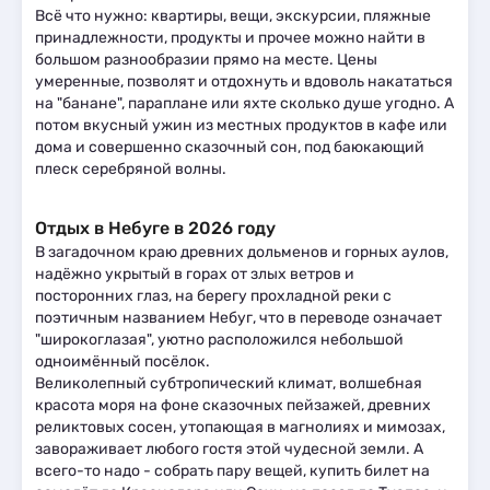
Всё что нужно: квартиры, вещи, экскурсии, пляжные
принадлежности, продукты и прочее можно найти в
большом разнообразии прямо на месте. Цены
умеренные, позволят и отдохнуть и вдоволь накататься
на "банане", параплане или яхте сколько душе угодно. А
потом вкусный ужин из местных продуктов в кафе или
дома и совершенно сказочный сон, под баюкающий
плеск серебряной волны.
Отдых в Небуге в 2026 году
В загадочном краю древних дольменов и горных аулов,
надёжно укрытый в горах от злых ветров и
посторонних глаз, на берегу прохладной реки с
поэтичным названием Небуг, что в переводе означает
"широкоглазая", уютно расположился небольшой
одноимённый посёлок.
Великолепный субтропический климат, волшебная
красота моря на фоне сказочных пейзажей, древних
реликтовых сосен, утопающая в магнолиях и мимозах,
завораживает любого гостя этой чудесной земли. А
всего-то надо - собрать пару вещей, купить билет на