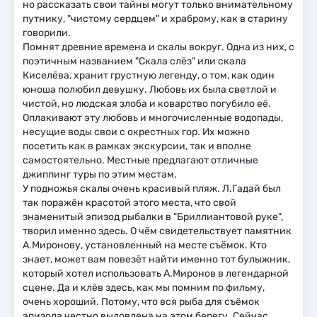
но рассказать свои тайны могут только внимательному
путнику, "чистому сердцем" и храброму, как в старину
говорили.
Помнят древние времена и скалы вокруг. Одна из них, с
поэтичным названием "Скала слёз" или скала
Киселёва, хранит грустную легенду, о том, как один
юноша полюбил девушку. Любовь их была светлой и
чистой, но людская злоба и коварство погубило её.
Оплакивают эту любовь и многочисленные водопады,
несущие воды свои с окрестных гор. Их можно
посетить как в рамках экскурсии, так и вполне
самостоятельно. Местные предлагают отличные
джиппинг туры по этим местам.
У подножья скалы очень красивый пляж. Л.Гадай был
так поражён красотой этого места, что свой
знаменитый эпизод рыбалки в "Бриллиантовой руке",
творил именно здесь. О чём свидетельствует памятник
А.Миронову, установленный на месте съёмок. Кто
знает, может вам повезёт найти именно тот булыжник,
который хотел использовать А.Миронов в легендарной
сцене. Да и клёв здесь, как мы помним по фильму,
очень хороший. Потому, что вся рыба для съёмок
эпизода честно выловлена на этом берегу. Сейчас