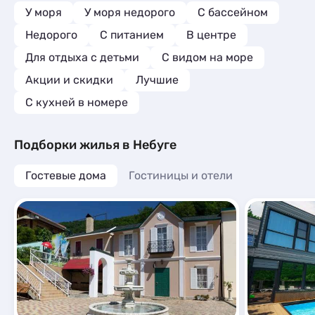
У моря
У моря недорого
С бассейном
Недорого
С питанием
В центре
Для отдыха с детьми
С видом на море
Акции и скидки
Лучшие
C кухней в номере
Подборки жилья в Небуге
Гостевые дома
Гостиницы и отели