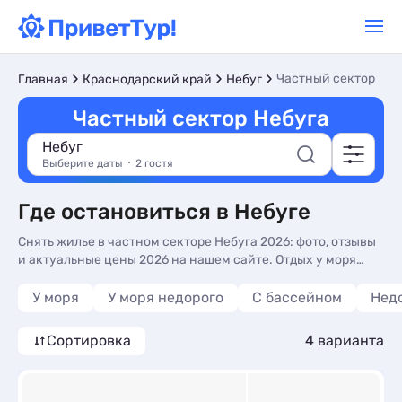
Частный сектор
Главная
Краснодарский край
Небуг
Частный сектор Небуга
Небуг
Выберите даты
2 гостя
Где остановиться в Небуге
Снять жилье в частном секторе Небуга 2026: фото, отзывы
и актуальные цены 2026 на нашем сайте. Отдых у моря
недорого и без посредников в частном секторе - более 10
вариантов, от 2500 руб, номера с общей кухней, сменой
У моря
У моря недорого
С бассейном
Нед
белья и трансфером (платно).
Сортировка
4 варианта