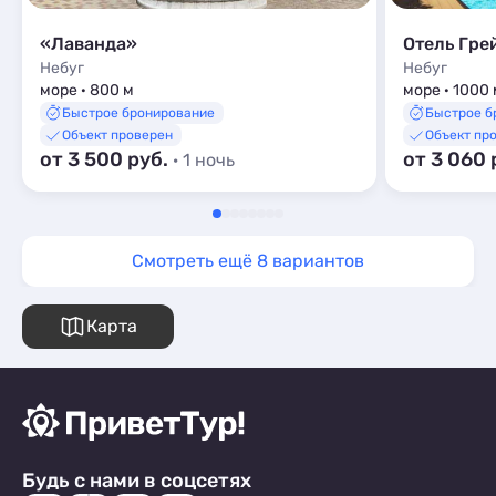
«Лаванда»
Отель Гре
Небуг
Небуг
море · 800 м
море · 1000 
Быстрое бронирование
Быстрое б
Объект проверен
Объект пр
от 3 500 руб.
от 3 060 
· 1 ночь
Смотреть ещё 8 вариантов
Карта
Будь с нами в соцсетях