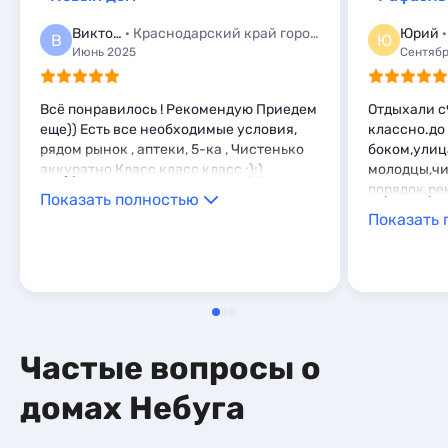
Базы отдыха
1
Комнаты
2
Виктория
· Краснодарский край город Лабинск
Юрий
·
В
Ю
Мини-отели
2
Июнь 2025
Сентябр
Всё понравилось ! Рекомендую Приедем
Отдыхали с9
еще)) Есть все необходимые условия,
классно.до 
рядом рынок , аптеки, 5-ка , Чистенько
боком,улиц
аккуратно Класс класс класс :):)
молодцы,чи
порядок.ре
Показать полностью
Показать 
Частые вопросы о
домах Небуга