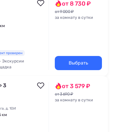
от 8 730 ₽
от 9 000 ₽
за комнату в сутки
 км
ект проверен
Экскурсии
Выбрать
щадка
 3
от 3 579 ₽
от 3 690 ₽
за комнату в сутки
а, д. 10И
5 км