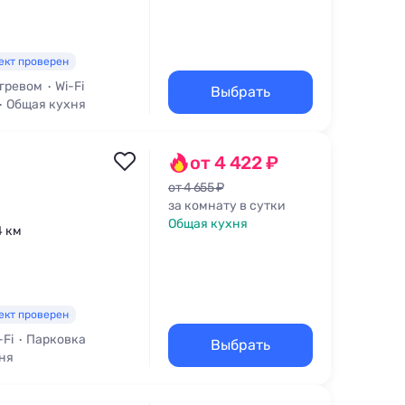
ект проверен
огревом
Wi-Fi
Выбрать
Общая кухня
от 4 422 ₽
от 4 655 ₽
за комнату в сутки
Общая кухня
4 км
ект проверен
-Fi
Парковка
Выбрать
ня