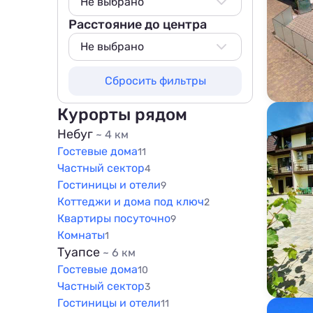
Не выбрано
Расстояние до центра
Не выбрано
50 м
Не выбрано
100 м
Не выбрано
Сбросить фильтры
200 м
50 м
500 м
100 м
Курорты рядом
800 м
200 м
Небуг
~ 4 км
1000 м
Гостевые дома
500 м
11
1500 м
Частный сектор
4
800 м
Гостиницы и отели
9
1000 м
Коттеджи и дома под ключ
2
1500 м
Квартиры посуточно
9
Комнаты
1
Туапсе
~ 6 км
Гостевые дома
10
Частный сектор
3
Гостиницы и отели
11