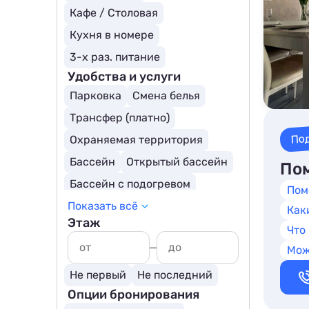
Кафе / Столовая
Кухня в номере
3-х раз. питание
Удобства и услуги
Парковка
Смена белья
Трансфер (платно)
По
Охраняемая территория
Бассейн
Открытый бассейн
Пом
Бассейн с подогревом
Пом
Показать всё
Трансфер (бесплатно)
Как
Этаж
Детский бассейн
Что
Мож
Не первый
Не последний
Опции бронирования