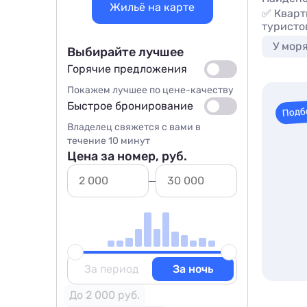
Жильё на карте
✅ Кварти
туристо
У мор
Выбирайте лучшее
Горячие предложения
Покажем лучшее по цене-качеству
Быстрое бронирование
Подб
Владелец свяжется с вами в
течение 10 минут
Цена за номер, руб.
За период
За ночь
До 2 000 руб.