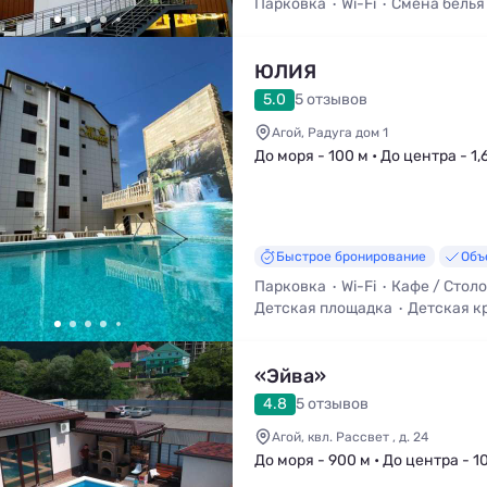
Парковка
Wi-Fi
Смена белья
Холодильник
ЮЛИЯ
5.0
5 отзывов
Агой, Радуга дом 1
До моря - 100 м • До центра - 1,
Быстрое бронирование
Объ
Парковка
Wi-Fi
Кафе / Стол
Детская площадка
Детская к
Мангал / Барбекю
«Эйва»
4.8
5 отзывов
Агой, квл. Рассвет , д. 24
До моря - 900 м • До центра - 1