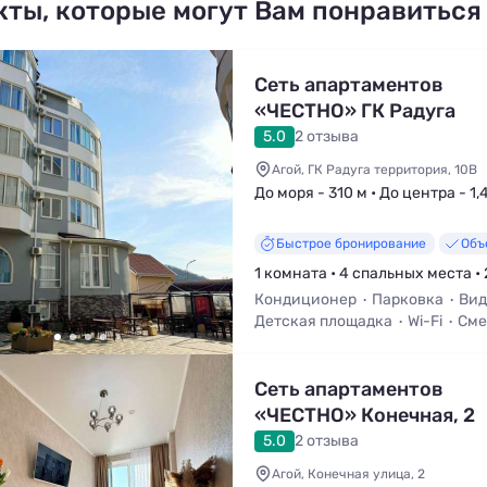
кты, которые могут Вам понравиться
Сеть апартаментов
«ЧЕСТНО» ГК Радуга
территория, 10В
5.0
2 отзыва
Агой, ГК Радуга территория, 10В
До моря - 310 м • До центра - 1,
Быстрое бронирование
Объ
1 комната • 4 спальных места • 
Кондиционер
Парковка
Вид
Детская площадка
Wi-Fi
Сме
Телевизор
Сеть апартаментов
«ЧЕСТНО» Конечная, 2
5.0
2 отзыва
Агой, Конечная улица, 2