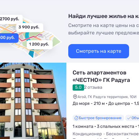
Найди лучшее жилье на к
Смотрите на карте цены на с
выбирайте лучшее предлож
Смотреть на карте
Сеть апартаментов
«ЧЕСТНО» ГК Радуга
территория, 10И
5.0
2 отзыва
Агой, ГК Радуга территория, 10И
До моря - 210 м • До центра - 1,
Быстрое бронирование
Объ
1 комната • 3 спальных места • 
Кондиционер
Бесконтактное