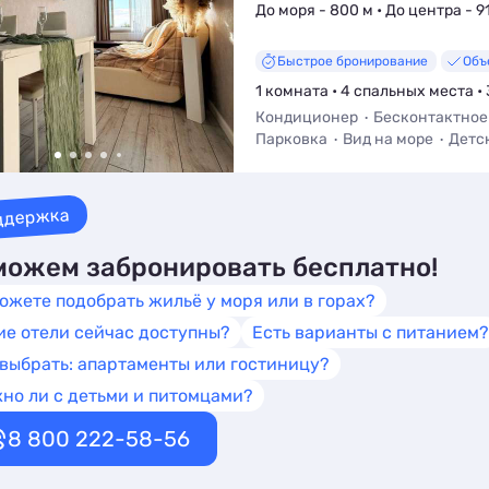
До моря - 800 м • До центра - 9
Быстрое бронирование
Объ
1 комната • 4 спальных места • 
Кондиционер
Бесконтактное
Парковка
Вид на море
Детс
Смена белья
ддержка
ожем забронировать бесплатно!
ожете подобрать жильё у моря или в горах?
ие отели сейчас доступны?
Есть варианты с питанием?
 выбрать: апартаменты или гостиницу?
но ли с детьми и питомцами?
8 800 222-58-56