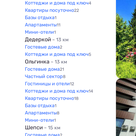
Коттеджи и дома под ключ
4
Квартиры посуточно
22
Базы отдыха
1
Апартаменты
11
Мини-отели
1
Дедеркой
~ 13 км
Гостевые дома
2
Коттеджи и дома под ключ
5
Ольгинка
~ 13 км
Гостевые дома
21
Частный сектор
8
Гостиницы и отели
12
Коттеджи и дома под ключ
14
Квартиры посуточно
18
Базы отдыха
1
Апартаменты
8
Мини-отели
1
Шепси
~ 15 км
Гостевые дома
2