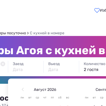
Из
иры посуточно
C кухней в номере
ы Агоя с кухней 
Заезд
Выезд
Количество
Дата
Дата
2 гостя
Август 2026
Сент
 остановиться в Агое
пн
вт
ср
чт
пт
сб
вс
пн
вт
ср
 37 вариантов жилья из 37