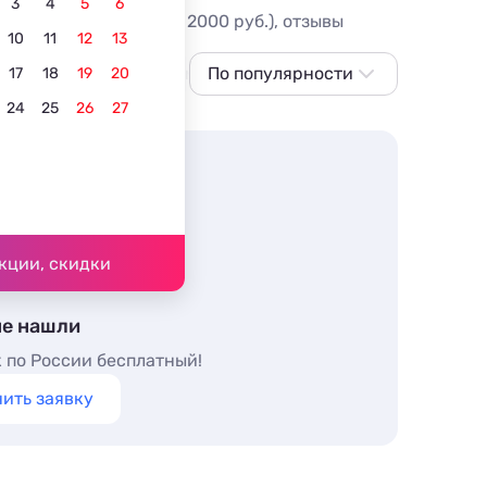
3
4
5
6
 кухней в номере (от 2000 руб.), отзывы
10
11
12
13
 домашними животными
По популярности
С видом на море
Лучш
17
18
19
20
24
25
26
27
По популярности
Сначала дешевле
Сначала дороже
Ближе к морю
Ближе к центру
кции, скидки
По рейтингу
не нашли
 по России бесплатный!
ить заявку