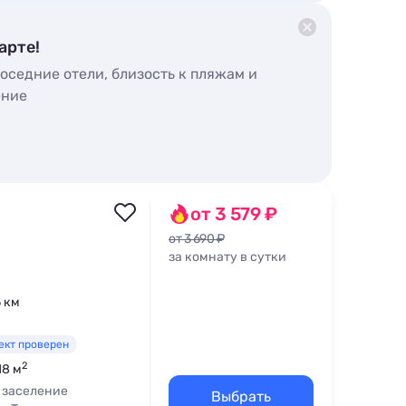
арте!
оседние отели, близость к пляжам и
ение
от 3 579 ₽
от 3 690 ₽
за комнату в сутки
5 км
ект проверен
2
18 м
 заселение
Выбрать