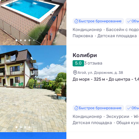
Быстрое бронирование
Объ
Кондиционер
Бассейн с под
Парковка
Детская площадка
Трансфер (платно)
Колибри
5.0
3 отзыва
Агой, ул. Дорожник, д. 38
До моря - 325 м • До центра - 1,
Быстрое бронирование
Объ
Кондиционер
Экскурсии
Wi
Детская площадка
Общая кух
Трансфер (платно)