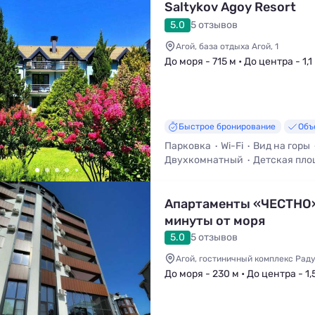
Saltykov Agoy Resort
5.0
5 отзывов
Агой, база отдыха Агой, 1
До моря - 715 м • До центра - 1,1
Быстрое бронирование
Объ
Парковка
Wi-Fi
Вид на горы
Двухкомнатный
Детская пло
Мангал / Барбекю
Апартаменты «ЧЕСТНО»
минуты от моря
5.0
5 отзывов
Агой, гостиничный комплекс Радуг
До моря - 230 м • До центра - 1,