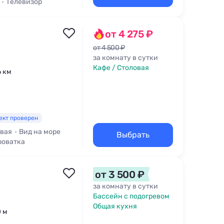
Телевизор
от 4 275 ₽
от 4 500 ₽
за комнату в сутки
Кафе / Столовая
6 км
ект проверен
овая
Вид на море
Выбрать
роватка
от 3 500 ₽
за комнату в сутки
Бассейн с подогревом
Общая кухня
0 м