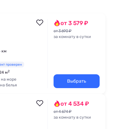
от 3 579 ₽
от 3 690 ₽
за комнату в сутки
4 км
ект проверен
2
24 м
 на море
Выбрать
на белья
от 4 534 ₽
от 4 674 ₽
за комнату в сутки