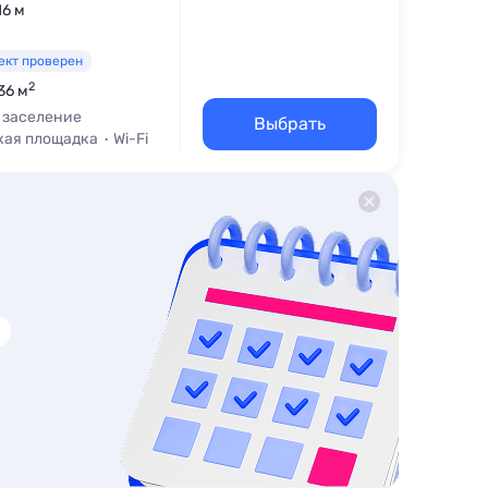
16 м
ект проверен
2
36 м
 заселение
Выбрать
кая площадка
Wi-Fi