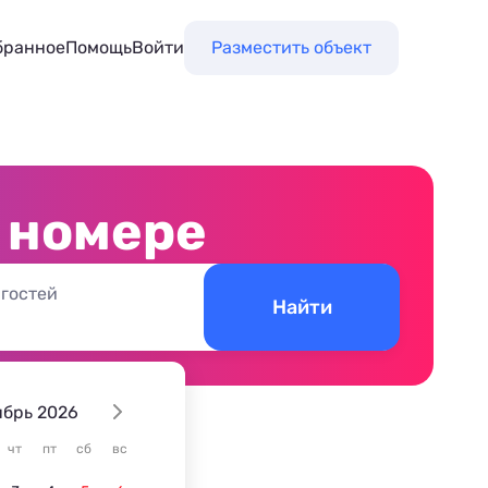
бранное
Помощь
Войти
Разместить объект
в номере
 гостей
Найти
ябрь 2026
чт
пт
сб
вс