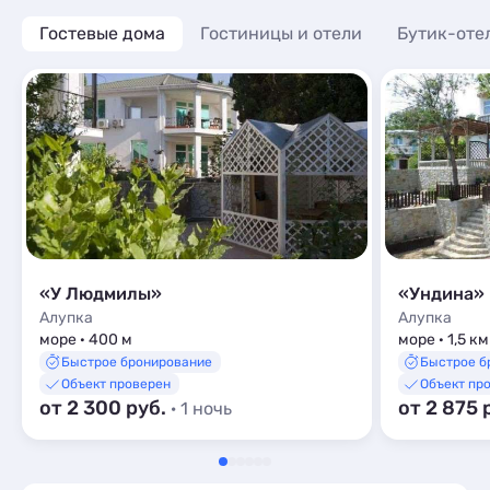
Гостевые дома
Гостиницы и отели
Бутик-оте
«У Людмилы»
«Ундина»
Алупка
Алупка
море · 400 м
море · 1,5 км
Быстрое бронирование
Быстрое б
Объект проверен
Объект пр
от 2 300 руб.
от 2 875 
· 1 ночь