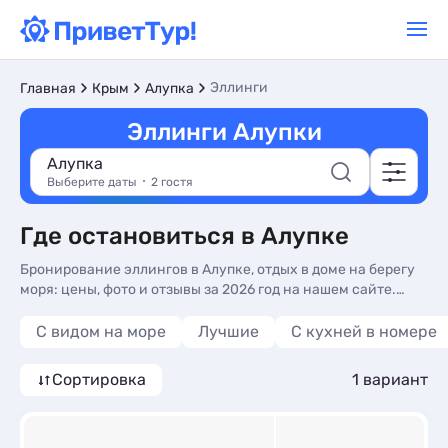
Эллинги
Главная
Крым
Алупка
Эллинги Алупки
Алупка
Выберите даты
2 гостя
Где остановиться в Алупке
Бронирование эллингов в Алупке, отдых в доме на берегу
моря: цены, фото и отзывы за 2026 год на нашем сайте.
Снять эллинг в Алупке без посредников - более 10
вариантов, от 3500 руб, номера с кухней в номере, сменой
С видом на море
Лучшие
C кухней в номере
белья и видом на море.
Сортировка
1 вариант