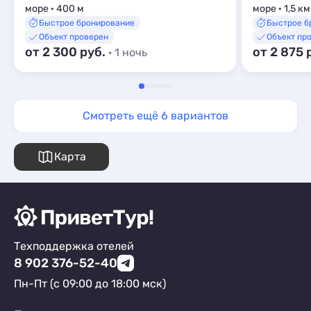
море · 400 м
море · 1,5 км
Быстрое бронирование
Быстрое б
Объект проверен
Объект пр
от 2 300 руб.
от 2 875 
· 1 ночь
Смотреть ещё 6 вариантов
Карта
Техподдержка отелей
8 902 376-52-40
Пн-Пт (с 09:00 до 18:00 мск)