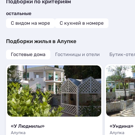
Гостиницы и отели
1
Подборки по критериям
Эллинги
3
Коттеджи и дома под ключ
8
Апартаменты
6
остальные
Квартиры посуточно
38
Мини-отели
1
Базы отдыха
2
С видом на море
C кухней в номере
Апартаменты
3
Подборки жилья в Алупке
Гостевые дома
Гостиницы и отели
Бутик-оте
«У Людмилы»
«Ундина»
Алупка
Алупка