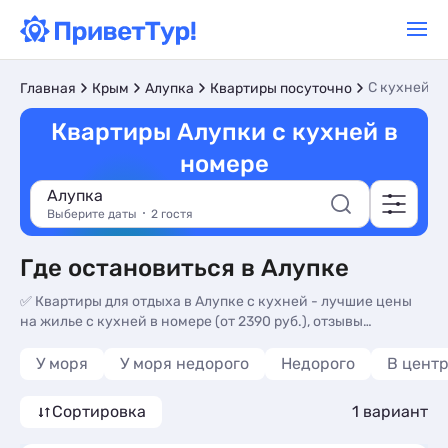
C кухней в
Главная
Крым
Алупка
Квартиры посуточно
Квартиры Алупки с кухней в
номере
Алупка
Выберите даты
2 гостя
Где остановиться в Алупке
✅ Квартиры для отдыха в Алупке с кухней - лучшие цены
на жилье с кухней в номере (от 2390 руб.), отзывы
туристов, фотографии объектов.
У моря
У моря недорого
Недорого
В цент
Сортировка
1 вариант