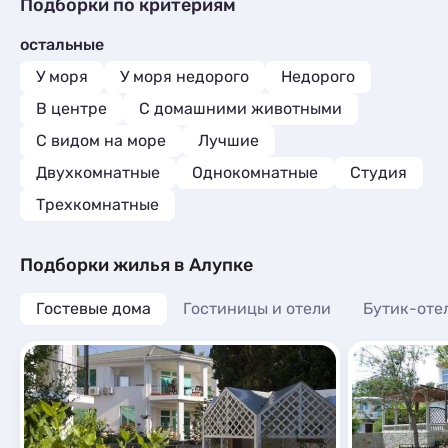
Гостиницы и отели
1
Подборки по критериям
Эллинги
3
Коттеджи и дома под ключ
8
Апартаменты
6
остальные
Квартиры посуточно
38
Мини-отели
1
Базы отдыха
2
У моря
У моря недорого
Недорого
Апартаменты
3
В центре
С домашними животными
С видом на море
Лучшие
Двухкомнатные
Однокомнатные
Студия
Трехкомнатные
Подборки жилья в Алупке
Гостевые дома
Гостиницы и отели
Бутик-оте