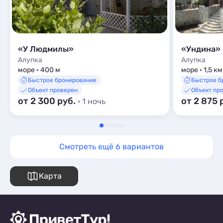
«У Людмилы»
«Ундина»
Алупка
Алупка
море · 400 м
море · 1,5 км
Быстрое бронирование
Быстрое б
Объект проверен
Объект пр
от 2 300 руб.
от 2 875 
· 1 ночь
Смотреть ещё 6 вариантов
Карта