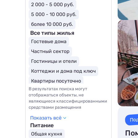
2 000 - 5 000 руб.
5 000 - 10 000 руб.
более 10 000 руб.
Все типы жилья
Гостевые дома
Частный сектор
Гостиницы и отели
Коттеджи и дома под ключ
Квартиры посуточно
В результатах поиска могут
Базы отдыха
Комнаты
отображаться объекты, не
Апартаменты
Мини-отели
являющиеся классифицированными
средствами размещения
Апарт отели
Бизнес-отели
Показать всё
По
Бутик-отели
Питание
Отели для молодоженов
Пом
Общая кухня