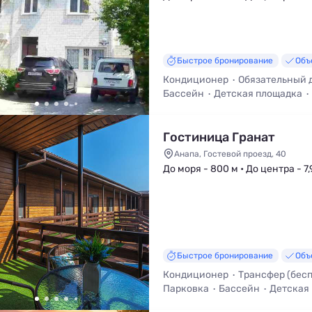
Быстрое бронирование
Объ
Кондиционер
Обязательный 
Бассейн
Детская площадка
Общая кухня
Гостиница Гранат
Анапа, Гостевой проезд, 40
До моря - 800 м • До центра - 7,
Быстрое бронирование
Объ
Кондиционер
Трансфер (бес
Парковка
Бассейн
Детская
Общая кухня