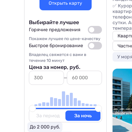
Открыть карту
✅ Курор
квартир
телефон
Выбирайте лучшее
сутки. 
темпера
Горячие предложения
Кварт
Покажем лучшее по цене-качеству
Быстрое бронирование
Частн
Владелец свяжется с вами в
У мор
течение 10 минут
Цена за номер, руб.
За период
За ночь
До 2 000 руб.