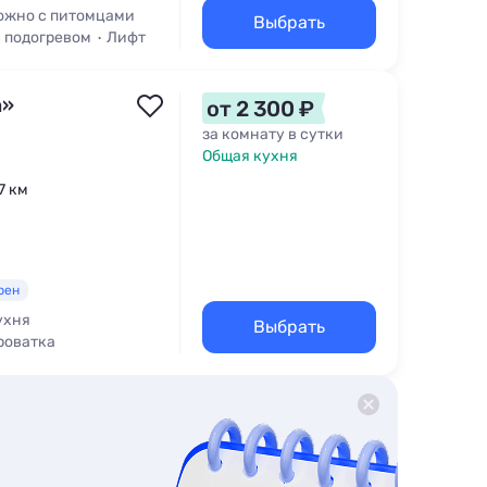
ожно с питомцами
Выбрать
 подогревом
Лифт
а»
от 2 300 ₽
за комнату в сутки
Общая кухня
7 км
рен
ухня
Выбрать
роватка
цами