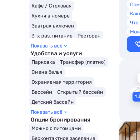
Курортные отели
Пом
Кафе / Столовая
Парк-отели
Как
Кухня в номере
Загородные отели
SPA-отели
Что
Завтрак включен
Мож
Молодежные отели
3-х раз. питание
Ресторан
Глэмпинги
Шале
Показать всё
Заказное меню
Удобства и услуги
Шведский стол
Парковка
Трансфер (платно)
Все включено
Смена белья
Полный пансион
Охраняемая территория
Детское меню
Полупансион
Бассейн
Открытый бассейн
Вегетарианское меню
Детский бассейн
Показать всё
Бассейн с подогревом
Опции бронирования
Для людей с ограниченными возможностями
Можно с питомцами
Трансфер (бесплатно)
Бесконтактное заселение