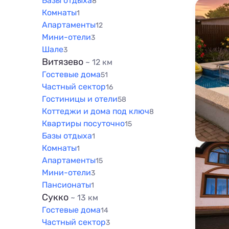
Базы отдыха
8
Комнаты
1
Апартаменты
12
Мини-отели
3
Шале
3
Витязево
~ 12 км
Гостевые дома
51
Частный сектор
16
Гостиницы и отели
58
Коттеджи и дома под ключ
8
Квартиры посуточно
15
Базы отдыха
1
Комнаты
1
Апартаменты
15
Мини-отели
3
Пансионаты
1
Сукко
~ 13 км
Гостевые дома
14
Частный сектор
3