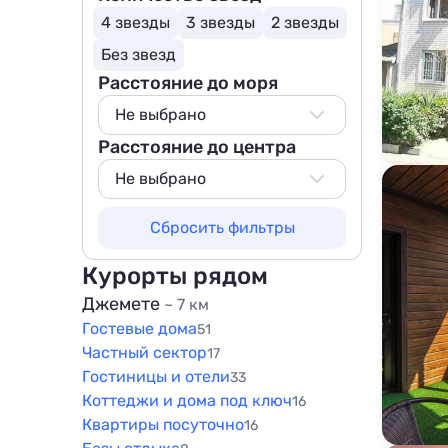
4 звезды
3 звезды
2 звезды
Без звезд
Расстояние до моря
Не выбрано
Расстояние до центра
Не выбрано
50 м
Не выбрано
100 м
Не выбрано
Сбросить фильтры
200 м
50 м
500 м
100 м
Курорты рядом
800 м
200 м
Джемете
~ 7 км
1000 м
Гостевые дома
500 м
51
1500 м
Частный сектор
17
800 м
Гостиницы и отели
33
1000 м
Коттеджи и дома под ключ
16
1500 м
Квартиры посуточно
16