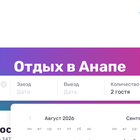
Отдых в Анапе
Заезд
Выезд
Количество
Дата
Дата
2 гостя
Август 2026
Сент
 остановиться в Анапе
пн
вт
ср
чт
пт
сб
вс
пн
вт
ср
 347 вариантов жилья из 347