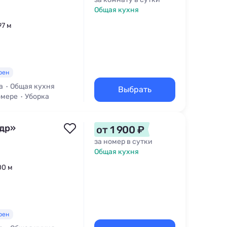
Общая кухня
97 м
рен
а
Общая кухня
Выбрать
омере
Уборка
ндр»
от 1 900 ₽
за номер в сутки
Общая кухня
00 м
рен