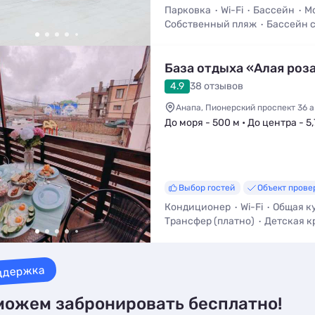
Парковка
Wi-Fi
Бассейн
М
Собственный пляж
Бассейн с
База отдыха «Алая роз
4.9
38 отзывов
Анапа, Пионерский проспект 36 а
До моря - 500 м • До центра - 5,
Выбор гостей
Объект прове
Кондиционер
Wi-Fi
Общая к
Трансфер (платно)
Детская к
Смена белья
Можно с питом
ддержка
ожем забронировать бесплатно!