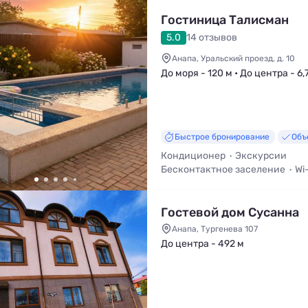
Гостиница Талисман
5.0
14 отзывов
Анапа, Уральский проезд, д. 10
До моря - 120 м • До центра - 6,
Быстрое бронирование
Объ
Кондиционер
Экскурсии
Бесконтактное заселение
Wi
Бассейн
Детская анимация
Гостевой дом Сусанна
Анапа, Тургенева 107
До центра - 492 м