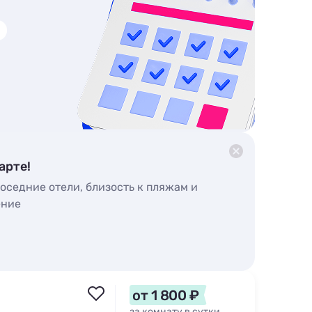
арте!
оседние отели, близость к пляжам и
ение
от 1 800 ₽
за комнату в сутки