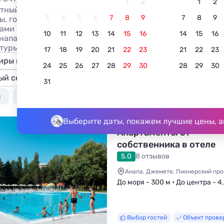
1
2
1
2
тный отдых в Анапе в 2026 без посредников! Жилье у Чёр
3
4
5
6
7
8
9
7
8
9
ы, гостиницы/отели: знакомьтесь с ценами, фотография
ами владельцев для бронирования жилья. Снимайте жиль
10
11
12
13
14
15
16
14
15
16
Анапа — курорт на побережье Чёрного моря в Краснодарс
туры воды и воздуха в Анапе по месяцам на сайте!
17
18
19
20
21
22
23
21
22
23
иры посуточно
Гостевые дома
Гостиницы и отели
24
25
26
27
28
29
30
28
29
30
ый сектор
Базы отдыха
Апартаменты
Мини-о
31
я
У моря недорого
С бассейном
Недорого
Выберите даты, покажем лучшие цены, а
Апартаменты от
собственника в отеле
«Россиянка»
5.0
8 отзывов
Анапа, Джемете, Пионерский про
До моря - 300 м • До центра - 4
Выбор гостей
Объект прове