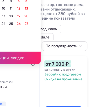
3
4
5
6
ного моря — частный сектор, гостевые дома,
10
11
12
13
ми и описаниями, отзывами отдыхающих,
е без посредников по цене от 380 рублей за
17
18
19
20
ком крае. Смотрите средние показатели
24
25
26
27
Коттеджи и дома под ключ
тели
Комнаты
Шале
С питанием
В центре
По популярности
С детьми
С бассей
По популярности
кции, скидки
Сначала дешевле
от 7 000 ₽
Сначала дороже
за комнату в сутки
Бассейн с подогревом
Ближе к морю
Скидка на проживание
спект, 20
Ближе к центру
,0 км
По рейтингу
рен