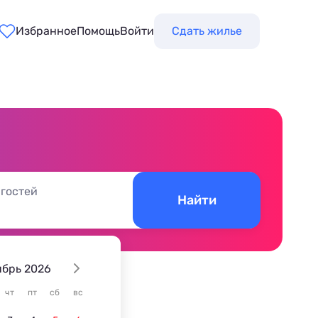
Избранное
Помощь
Войти
Сдать жилье
 гостей
Найти
ябрь 2026
чт
пт
сб
вс