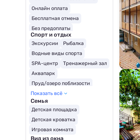
Собственный пляж
Онлайн оплата
Бесплатная отмена
Без предоплаты
Спорт и отдых
Экскурсии
Рыбалка
Водные виды спорта
SPA-центр
Тренажерный зал
Аквапарк
Пруд/озеро поблизости
Показать всё
Каток
Теннисный корт
Семья
Верховая езда
Детская площадка
Детская кроватка
Игровая комната
Вид из окна