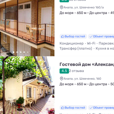
Анапа, ул. Шевченко 160/а
До моря - 650 м • До центра - 4
Выбор гостей
Объект прове
Кондиционер
Wi-Fi
Парковк
Трансфер (платно)
Кухня в н
Гостевой дом «Алекса
4.5
2 отзыва
Анапа, ул. Шевченко, 160
До моря - 650 м • До центра - 5
Выбор гостей
Объект прове