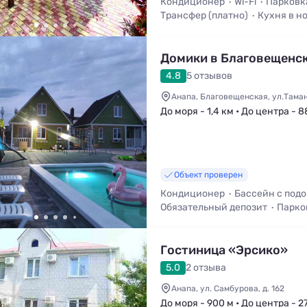
Кондиционер
Wi-Fi
Парковк
Трансфер (платно)
Кухня в н
Домики в Благовещенс
4.8
5 отзывов
Анапа, Благовещенская, ул.Тама
До моря - 1,4 км • До центра - 8
Объект проверен
Кондиционер
Бассейн с под
Обязательный депозит
Парко
Двухкомнатный
Бассейн
Гостиница «Эрсико»
5.0
2 отзыва
Анапа, ул. Самбурова, д. 162
До моря - 900 м • До центра - 2