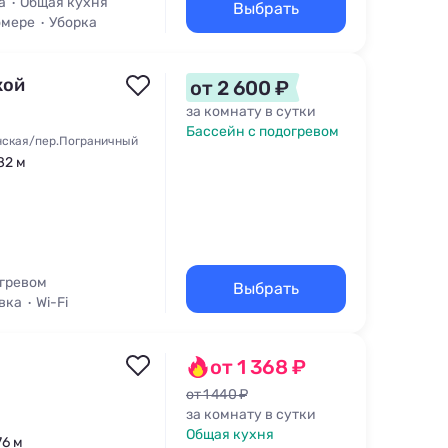
а
Общая кухня
Выбрать
омере
Уборка
кой
от 2 600 ₽
за комнату в сутки
Бассейн с подогревом
нская/пер.Пограничный
82 м
огревом
Выбрать
вка
Wi-Fi
от 1 368 ₽
от 1 440 ₽
за комнату в сутки
Общая кухня
76 м