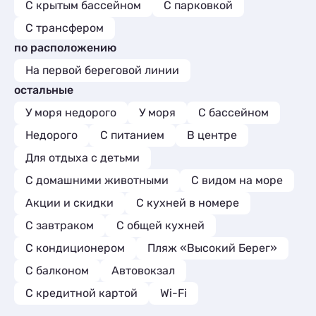
С крытым бассейном
С парковкой
гостеприимством. С уважением,Елена
номер. На 
просторная
С трансфером
гарнитуром
по расположению
посуды для
обедов и ча
На первой береговой линии
микроволно
остальные
мытья посу
холодильни
У моря недорого
У моря
С бассейном
для напитко
Недорого
С питанием
В центре
утюгом. Вс
Каждые три
Для отдыха с детьми
это) убира
постельное
С домашними животными
С видом на море
тоже идеаль
Акции и скидки
C кухней в номере
можно завтр
стоят у ка
С завтраком
С общей кухней
белья, за д
С кондиционером
Пляж «Высокий Берег»
машина. Пр
Территория
С балконом
Автовокзал
страшно за
играть. В о
С кредитной картой
Wi-Fi
этим присм