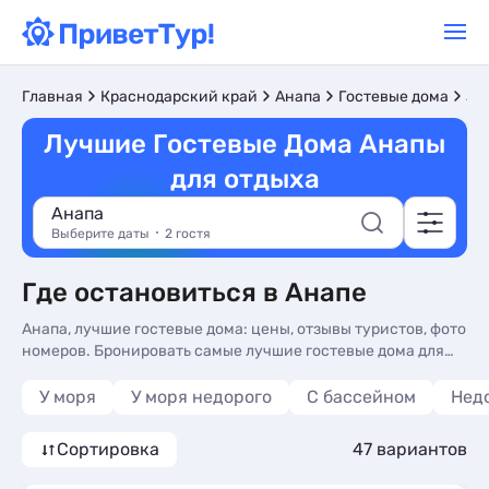
Лу
Главная
Краснодарский край
Анапа
Гостевые дома
Лучшие Гостевые Дома Анапы
для отдыха
Анапа
Выберите даты
2 гостя
Где остановиться в Анапе
Анапа, лучшие гостевые дома: цены, отзывы туристов, фото
номеров. Бронировать самые лучшие гостевые дома для
отдыха у моря в Анапе, без посредников - более 46
вариантов, от 323 руб, номера с общей кухней, кухней в
У моря
У моря недорого
С бассейном
Нед
номере и 3-х раз. питанием.
Сортировка
47 вариантов