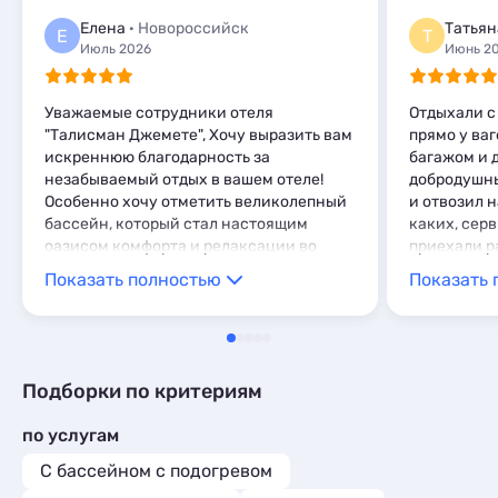
Мини-отели
2
Шале
1
Комнаты
1
Елена
· Новороссийск
Татьян
Глэмпинги
1
Е
Т
Апартаменты
1
Июль 2026
Июнь 2
Шале
1
Глэмпинги
1
Шале
1
Уважаемые сотрудники отеля
Отдыхали с 
"Талисман Джемете", Хочу выразить вам
прямо у ваг
искреннюю благодарность за
багажом и д
незабываемый отдых в вашем отеле!
добродушны
Особенно хочу отметить великолепный
и отвозил н
бассейн, который стал настоящим
каких, сер
оазисом комфорта и релаксации во
приехали ра
время нашего пребывания. Также хочу
встретила с
Показать полностью
Показать 
отметить удобное расположение отеля
гостеприим
относительно моря :) это было для нас
рассказала
очень важно, и мы оценили вашу заботу
всё что ну
об этом. Сервис и атмосфера в вашем
телевизор, 
отеле оставили самые положительные
зеркалом, 
Подборки по критериям
впечатления. Персонал был
кресло( мы
дружелюбным и всегда готовым помочь.
спальное ме
по услугам
Желаем вам процветания и дальнейших
белоснежны
успехов! Надеемся вернуться снова и
мыло, гели,
С бассейном с подогревом
вновь насладиться вашим
Ковровые д