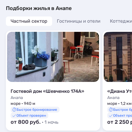
Юрий, добр
Подборки жилья в Анапе
отдельное 
супружеска
добрые, от
Частный сектор
Гостиницы и отели
Коттеджи
расскажут, 
им огромно
гостеприим
вернёмся и
понравилось
находится 
моря, аквап
магазинов(п
рынка и мн
вкусно и б
спасибо. В
гостевой д
Гостевой дом «Шевченко 174А»
«Диана Ут
жильцы: На
Анапа
Анапа
море · 940 м
море · 1,2 км
Быстрое бронирование
Быстрое б
Объект проверен
Объект пр
от 800 руб.
от 2 250 
· 1 ночь