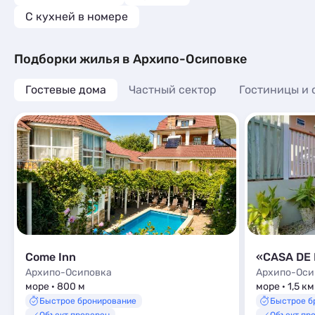
C кухней в номере
Подборки жилья в Архипо-Осиповке
Гостевые дома
Частный сектор
Гостиницы и 
Come Inn
«CASA DE 
Архипо-Осиповка
Архипо-Оси
море · 800 м
море · 1,5 км
Быстрое бронирование
Быстрое б