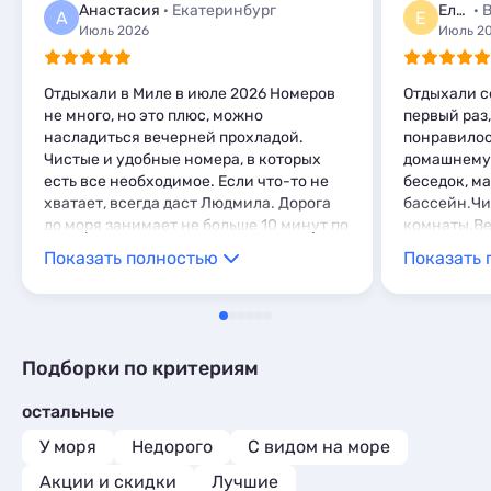
Комнаты
1
Анастасия
· Екатеринбург
Елена
А
Е
Мини-отели
1
Июль 2026
Июль 2
Отдыхали в Миле в июле 2026 Номеров
Отдыхали с
не много, но это плюс, можно
первый раз,
насладиться вечерней прохладой.
понравилос
Чистые и удобные номера, в которых
домашнему.
есть все необходимое. Если что-то не
беседок, м
хватает, всегда даст Людмила. Дорога
бассейн.Чи
до моря занимает не больше 10 минут по
комнаты.Ве
каштановой аллеи Спасибо Владимиру
Николаевна
Показать полностью
Показать 
и Людмиле за спокойный отдых!!!
отдых.
Подборки по критериям
остальные
У моря
Недорого
С видом на море
Акции и скидки
Лучшие