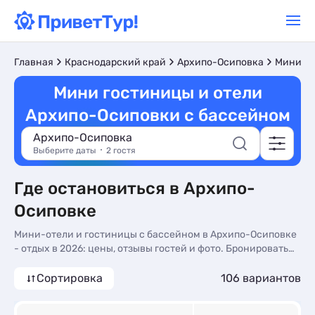
Главная
Краснодарский край
Архипо-Осиповка
Мини-о
Мини гостиницы и отели
Архипо-Осиповки с бассейном
Архипо-Осиповка
Выберите даты
2 гостя
Где остановиться в Архипо-
Осиповке
Мини-отели и гостиницы с бассейном в Архипо-Осиповке
- отдых в 2026: цены, отзывы гостей и фото. Бронировать
номер в мини-отеле с бассейном без посредников на
нашем сайте - более 105 вариантов, от 565 руб, номера с
Сортировка
106 вариантов
общей кухней, кухней в номере и завтрак включен.