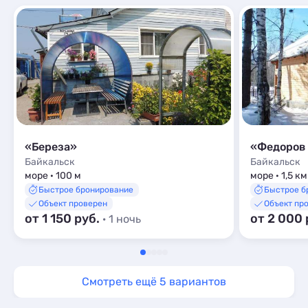
«Береза»
«Федоров
Байкальск
Байкальск
море · 100 м
море · 1,5 км
Быстрое бронирование
Быстрое б
Объект проверен
Объект пр
от 1 150 руб.
от 2 000 
· 1 ночь
Смотреть ещё 5 вариантов