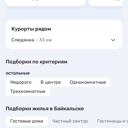
Курорты рядом
Слюдянка
~ 33 км
Гостевые дома
2
Частный сектор
1
Гостиницы и отели
2
Подборки по критериям
Коттеджи и дома под ключ
2
остальные
Квартиры посуточно
19
Недорого
В центре
Однокомнатные
Трехкомнатные
Подборки жилья в Байкальске
Гостевые дома
Частный сектор
Гостиницы и 