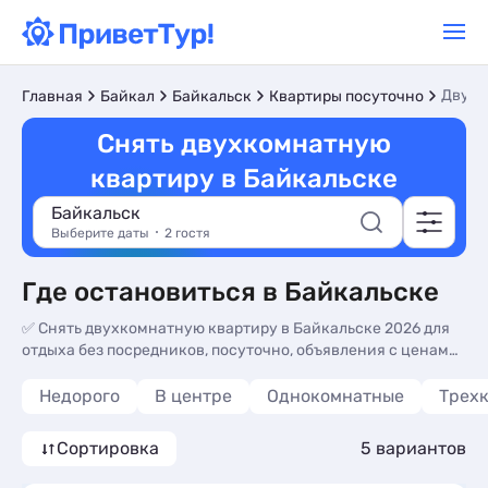
Двухк
Главная
Байкал
Байкальск
Квартиры посуточно
Снять двухкомнатную
квартиру в Байкальске
Байкальск
Выберите даты
2 гостя
Где остановиться в Байкальске
✅️ Снять двухкомнатную квартиру в Байкальске 2026 для
отдыха без посредников, посуточно, объявления с ценами,
отзывами и фото на сайте
Недорого
В центре
Однокомнатные
Трех
Сортировка
5 вариантов