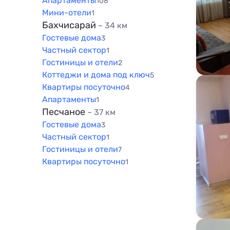
Апартаменты
108
Мини-отели
1
Бахчисарай
~ 34 км
Гостевые дома
3
Частный сектор
1
Гостиницы и отели
2
Коттеджи и дома под ключ
5
Квартиры посуточно
4
Апартаменты
1
Песчаное
~ 37 км
Гостевые дома
3
Частный сектор
1
Гостиницы и отели
7
Квартиры посуточно
1