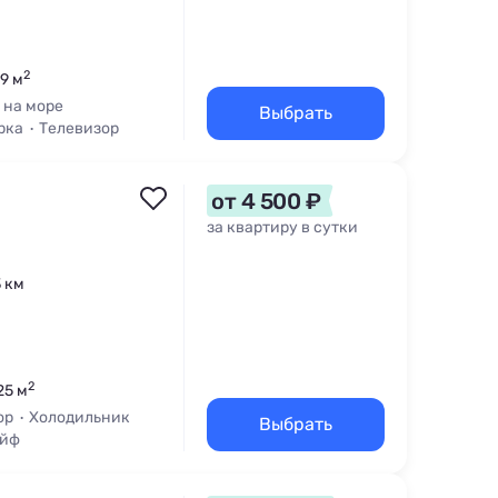
2
59 м
 на море
Выбрать
рка
Телевизор
от 4 500 ₽
за квартиру в сутки
3 км
2
25 м
ор
Холодильник
Выбрать
йф