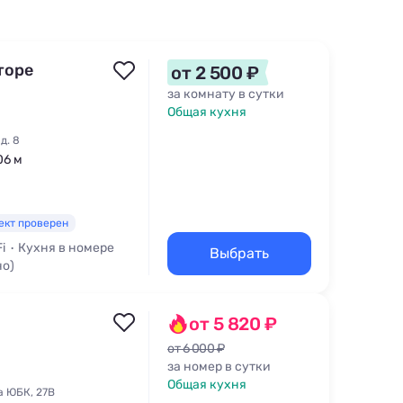
торе
от 2 500 ₽
за комнату в сутки
Общая кухня
д. 8
06 м
ект проверен
i
Кухня в номере
Выбрать
но)
от 5 820 ₽
от 6 000 ₽
за номер в сутки
Общая кухня
а ЮБК, 27В