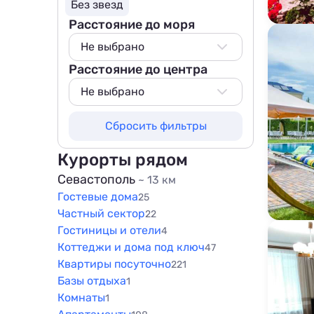
Без звезд
Расстояние до моря
Не выбрано
Расстояние до центра
Не выбрано
50 м
Не выбрано
100 м
Не выбрано
Сбросить фильтры
200 м
200 м
500 м
500 м
Курорты рядом
800 м
800 м
Севастополь
~ 13 км
1000 м
Гостевые дома
1000 м
25
1500 м
Частный сектор
22
1500 м
Гостиницы и отели
4
Коттеджи и дома под ключ
47
Квартиры посуточно
221
Базы отдыха
1
Комнаты
1