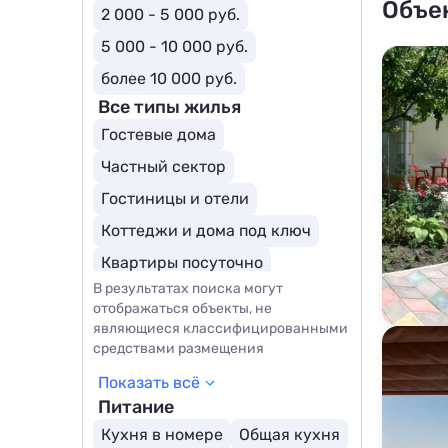
Объе
2 000 - 5 000 руб.
5 000 - 10 000 руб.
более 10 000 руб.
Все типы жилья
Гостевые дома
Частный сектор
Гостиницы и отели
Коттеджи и дома под ключ
Квартиры посуточно
В результатах поиска могут
Базы отдыха
Комнаты
отображаться объекты, не
Апартаменты
являющиеся классифицированными
средствами размещения
Курортные отели
Показать всё
Загородные отели
Глэмпинги
Питание
Кухня в номере
Общая кухня