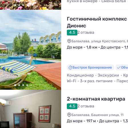
Кухня в номере
Смена белья
Гостиничный комплекс
Дионис
4.5
2 отзыва
Балаклава, улица Крестовского, 
До моря - 1,8 км • До центра - 1,
Быстрое бронирование
Объ
Кондиционер
Экскурсии
Кр
Wi-Fi
3-х раз. питание
Парк
2-комнатная квартира
4.5
2 отзыва
Балаклава, Башенная улица, 11
До моря - 197 м • До центра - 1,