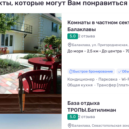
кты, которые могут Вам понравиться
Комнаты в частном сек
Балаклавы
5.0
2 отзыва
Балаклава, ул. Пригородненская, 
До моря - 2,5 км • До центра - 7
Быстрое бронирование
Объ
Кондиционер
Парковка
Wi-F
Общая кухня
Трансфер (плат
Мангал / Барбекю
База отдыха
ТРОПЫ.Батилиман
5.0
2 отзыва
Балаклава, Севастопольская зон