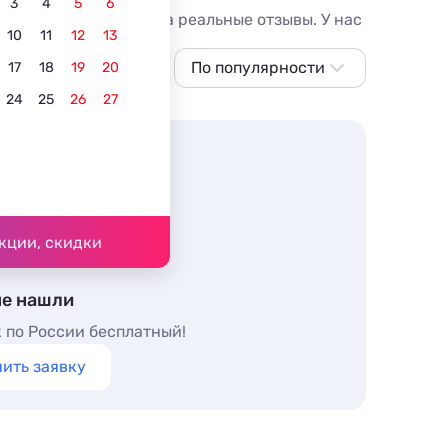
3
4
5
6
иант ориентируясь на реальные отзывы. У нас
10
11
12
13
е
Вид на горы
Лучшие
По популярности
На Новый год
17
18
19
20
24
25
26
27
По популярности
Сначала дешевле
Сначала дороже
Ближе к морю
Ближе к центру
кции, скидки
По рейтингу
не нашли
 по России бесплатный!
ить заявку