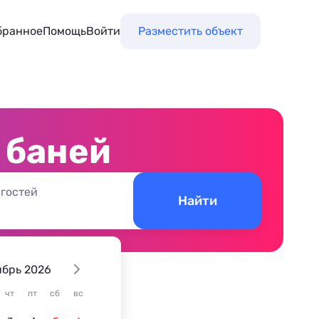
бранное
Помощь
Войти
Разместить объект
 баней
 гостей
Найти
ябрь 2026
чт
пт
сб
вс