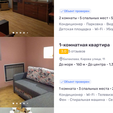
Объект проверен
2 комнаты • 5 спальных мест • 
Кондиционер
Парковка
Вид
Детская площадка
Wi-Fi
Убо
1-комнатная квартира
3.0
5 отзывов
Балаклава, Кирова улица, 11
До моря - 160 м • До центра - 1,
Объект проверен
1 комната • 3 спальных места • 
Кондиционер
Wi-Fi
Телевиз
Фен
Стиральная машина
Се