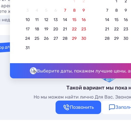
1
2
1
2
 аренду дома с баней в Балаклаве. Выберите лучший вар
3
4
5
6
7
8
9
7
8
9
ете жилье на любой вкус и кошелек.
я недорого
У моря
В центре
С видом на мор
10
11
12
13
14
15
16
14
15
16
17
18
19
20
21
22
23
21
22
23
24
25
26
27
28
29
30
28
29
30
ор для вас
31
Выберите даты, покажем лучшие цены, а
Такой вариант мы пока 
Но мы можем найти лично Для Вас. Звонок
Позвонить
Заполн