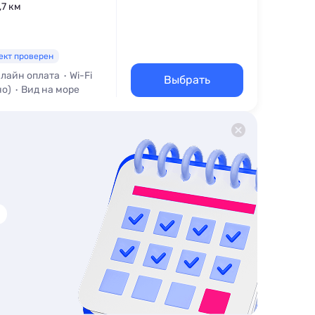
,7 км
ект проверен
лайн оплата
Wi-Fi
Выбрать
но)
Вид на море