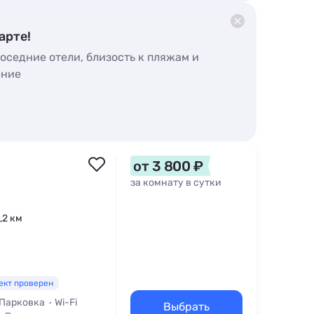
арте!
оседние отели, близость к пляжам и
ение
от 3 800 ₽
за комнату в сутки
,2 км
ект проверен
Парковка
Wi-Fi
Выбрать