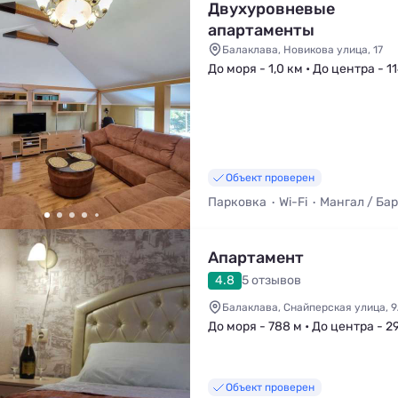
Двухуровневые
апартаменты
Балаклава, Новикова улица, 17
До моря - 1,0 км • До центра - 1
Объект проверен
Парковка
Wi-Fi
Мангал / Ба
Апартамент
4.8
5 отзывов
Балаклава, Снайперская улица, 
До моря - 788 м • До центра - 2
Объект проверен