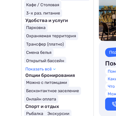
Кафе / Столовая
3-х раз. питание
Удобства и услуги
Парковка
Охраняемая территория
Трансфер (платно)
По
Смена белья
Открытый бассейн
Пом
Показать всё
Крытый бассейн
Бассейн
Пом
Опции бронирования
Как
Можно с питомцами
Что
Бесконтактное заселение
Мож
Онлайн оплата
Спорт и отдых
Рыбалка
Экскурсии