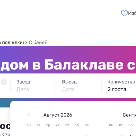
Из
а под ключ
С баней
 дом в Балаклаве с
Заезд
Выезд
Количество
Дата
Дата
2 гостя
Август 2026
Сент
 остановиться в Балаклаве
пн
вт
ср
чт
пт
сб
вс
пн
вт
ср
 27 вариантов жилья из 27