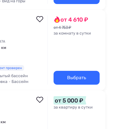
Вид на горы
от 4 610 ₽
от 4 753 ₽
за комнату в сутки
87А
1 км
ект проверен
ытый бассейн
Выбрать
овка
Бассейн
от 5 000 ₽
за квартиру в сутки
3 км