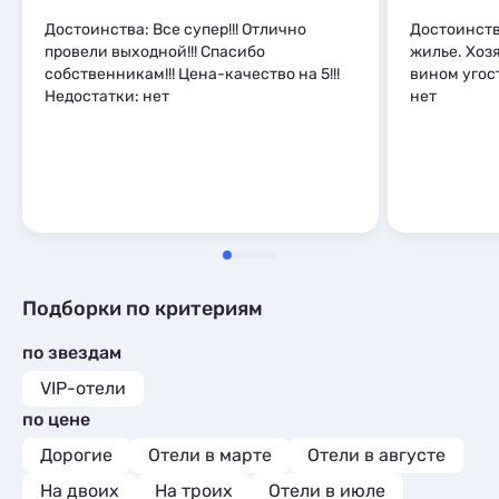
Достоинства: Все супер!!! Отлично
Достоинств
провели выходной!!! Спасибо
жилье. Хоз
собственникам!!! Цена-качество на 5!!!
вином угос
Недостатки: нет
нет
Подборки по критериям
по звездам
VIP-отели
по цене
Дорогие
Отели в марте
Отели в августе
На двоих
На троих
Отели в июле