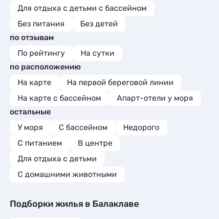
Для отдыха с детьми с бассейном
Без питания
Без детей
по отзывам
По рейтингу
На сутки
по расположению
На карте
На первой береговой линии
На карте с бассейном
Апарт-отели у моря
остальные
У моря
С бассейном
Недорого
С питанием
В центре
Для отдыха с детьми
С домашними животными
Подборки жилья в Балаклаве