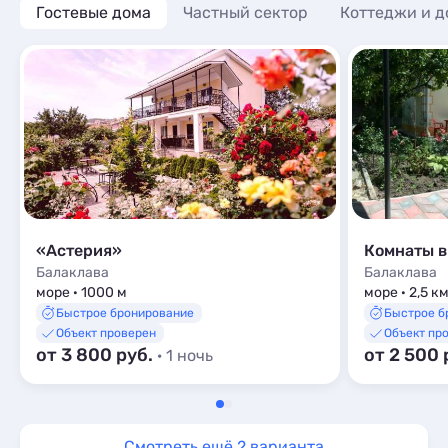
Гостевые дома
Частный сектор
Коттеджи и д
«Астерия»
Балаклава
Балаклава
море · 1000 м
море · 2,5 к
Быстрое бронирование
Быстрое б
Объект проверен
Объект пр
от 3 800 руб.
от 2 500 
· 1 ночь
Смотреть ещё 2 варианта