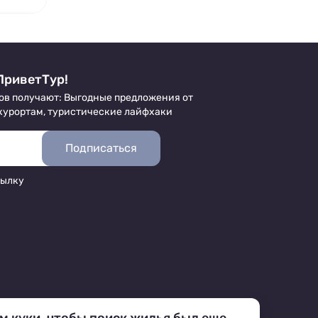
ПриветТур!
ов получают: Выгодные предложения от
 курортам, туристические лайфхаки
Подписаться
сылку