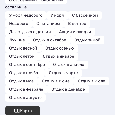
Комнаты
1
Шале
2
остальные
Апартаменты
14
Мини-отели
3
У моря недорого
У моря
С бассейном
Пансионаты
1
Недорого
С питанием
В центре
Для отдыха с детьми
Акции и скидки
Лучшие
Отдых в октябре
Отдых зимой
Отдых весной
Отдых осенью
Отдых летом
Отдых в январе
Отдых в сентябре
Отдых в апреле
Отдых в ноябре
Отдых в марте
Отдых в мае
Отдых в июне
Отдых в июле
Отдых в феврале
Отдых в декабре
Отдых в августе
Карта