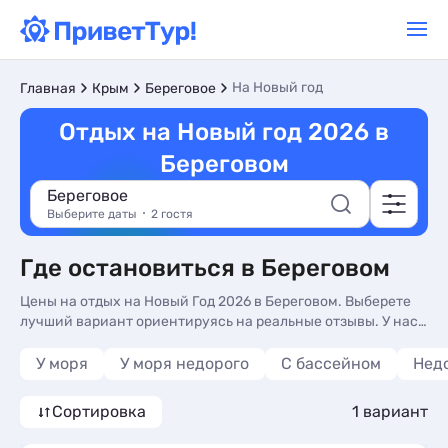
На Новый год
Главная
Крым
Береговое
Отдых на Новый год 2026 в
Береговом
Береговое
Выберите даты
2 гостя
Где остановиться в Береговом
Цены на отдых на Новый Год 2026 в Береговом. Выберете
лучший вариант ориентируясь на реальные отзывы. У нас
вы найдете жилье на любой вкус и кошелек.
У моря
У моря недорого
С бассейном
Нед
Сортировка
1 вариант