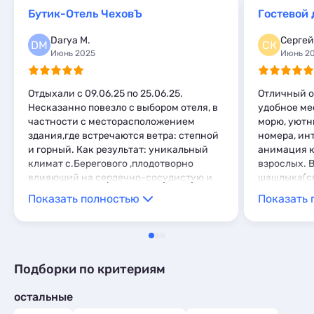
Мини-отели
Базы отдыха
2
1
Эллинги
4
Бутик-Отель ЧеховЪ
Гостевой
Глэмпинги
1
Комнаты
1
Шале
2
Darya M.
Сергей
Апартаменты
14
DM
СК
Июнь 2025
Июнь 2
Мини-отели
3
Пансионаты
1
Отдыхали с 09.06.25 по 25.06.25.
Отличный о
Несказанно повезло с выбором отеля, в
удобное ме
частности с месторасположением
морю, уютн
здания,где встречаются ветра: степной
номера, ин
и горный. Как результат: уникальный
анимация ка
климат с.Берегового ,плодотворно
взрослых. 
влияющий на сердечно-сосудистую и
шашлыка(св
дыхательную системы. Номера все
территории
Показать полностью
Показать 
отличаются дизайном
ценам. Отз
,функциональным содержанием. Мебель
персонал, 
добротная, не старая,матрасы
любое врем
ортопедические, удобные. Персонал
отель! Одно
вежливый,чуткий,знает свою работу,
Подборки по критериям
вокруг чисто, влажная уборка номера и
террасы ежедневно, полотенца и
остальные
постельное белье меняли своевременно