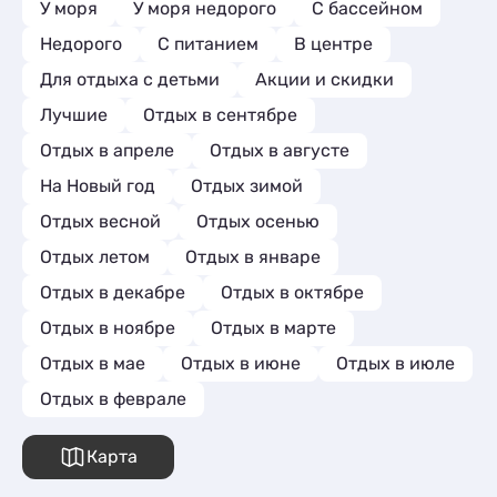
как и заявлено на сайте отеля.качество
У моря
У моря недорого
С бассейном
белья и банных принадлежностей на
Недорого
С питанием
В центре
высоте.Особую атмосферу создавали
бассейн с баром. Мы частенько у бара
Для отдыха с детьми
Акции и скидки
угощались вкуснейшим кофе,
Лучшие
Отдых в сентябре
приготовленный хозяйкой
отеля,Мадиной. Спасибо огромное
Отдых в апреле
Отдых в августе
хозяевам отеля:Давиду и Мадине! Буду
рекомендовать своим
На Новый год
Отдых зимой
друзьям,родственникам этот оазис
Отдых весной
Отдых осенью
добра,уюта, человечности.
Отдых летом
Отдых в январе
Отдых в декабре
Отдых в октябре
Отдых в ноябре
Отдых в марте
Отдых в мае
Отдых в июне
Отдых в июле
Отдых в феврале
Карта