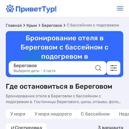
С бассейном с подогревом
Главная
Крым
Береговое
Бронирование отеля в
Береговом с бассейном с
подогревом в
Береговое
Выберите даты
2 гостя
Где остановиться в Береговом
Бронирование отеля в Береговом с бассейном с
подогревом в. Гостиницы Берегового, цены, отзывы, фото
номеров, отдых без посредников.
У моря
У моря недорого
С бассейном
Нед
Сортировка
3 варианта