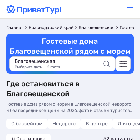
Главная
Краснодарский край
Благовещенская
Гостевые
Гостевые дома
Благовещенской рядом с морем
Благовещенская
Выберите даты
2 гостя
Где остановиться в
Благовещенской
Гостевые дома рядом с морем в Благовещенской недорого
и без посредников, цены на 2026, фото и отзывы туристов.
Гостевые дома для отдыха у моря в Благовещенской -
более 51 варианта, от 950 руб, номера с кухней в номере, 3-
С бассейном
Недорого
В центре
Для отды
х раз. питанием и общей кухней.
Сортировка
52 варианта