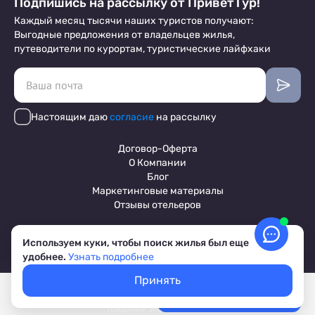
Подпишись на рассылку от ПриветТур!
Каждый месяц тысячи наших туристов получают:
Выгодные предложения от владельцев жилья,
путеводители по курортам, туристические лайфхаки
Настоящим даю
согласие
на рассылку
Договор-Оферта
О Компании
Блог
Маркетинговые материалы
Отзывы отельеров
Используем куки, чтобы поиск жилья был еще
Пользовательское соглашение
удобнее.
Узнать подробнее
Обработка персональных данных
Условия бронирования объектов
Принять
© 2017-2026 ПриветТур™
Покажем свободное жилье
Выбрать даты
Российский сервис бронирования жилья, официальный сайт,
Лучшие цены, акции, скидки
товарный знак №842642