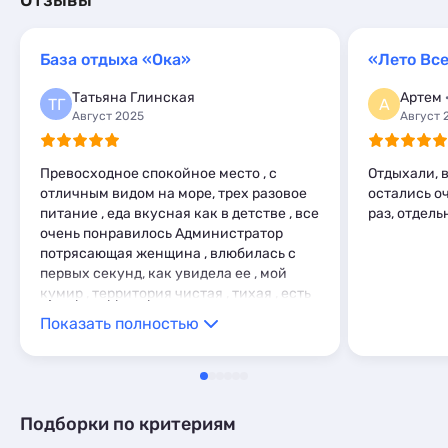
Отзывы
Шале
Квартиры посуточно
3
52
Комнаты
4
Коттеджи и дома под ключ
12
Базы отдыха
2
Апартаменты
108
Квартиры посуточно
52
Апартаменты
6
Мини-отели
База отдыха «Ока»
«Лето Вс
5
Базы отдыха
2
Мини-отели
2
Шале
1
Апартаменты
6
Татьяна Глинская
Артем
Глэмпинги
1
ТГ
А
Мини-отели
2
Август 2025
Август 
Шале
1
Глэмпинги
1
Шале
1
Превосходное спокойное место , с
Отдыхали, 
отличным видом на море, трех разовое
остались о
питание , еда вкусная как в детстве , все
раз, отдел
очень понравилось Администратор
потрясающая женщина , влюбилась с
первых секунд, как увидела ее , мой
кумир , территория чистая , тихая , есть
бассейн , детская площадка , все для
Показать полностью
удобств , магазин рядом , вообщем я не
пожелтела о своем выборе места для
отдыха
Подборки по критериям