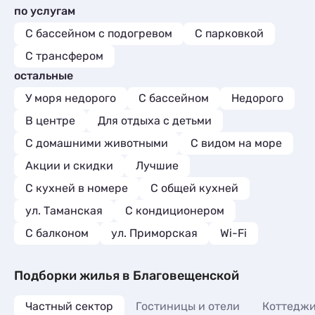
по услугам
С бассейном с подогревом
С парковкой
С трансфером
остальные
У моря недорого
С бассейном
Недорого
В центре
Для отдыха с детьми
С домашними животными
С видом на море
Акции и скидки
Лучшие
C кухней в номере
С общей кухней
ул. Таманская
С кондиционером
С балконом
ул. Приморская
Wi-Fi
Подборки жилья в Благовещенской
Частный сектор
Гостиницы и отели
Коттеджи