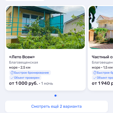
«Лето Всем»
Благовещенская
Благовещен
море · 2,5 км
море · 1,5 км
Быстрое бронирование
Быстрое б
Объект проверен
Объект пр
от 1 000 руб.
от 1 940 
· 1 ночь
Смотреть ещё 2 варианта