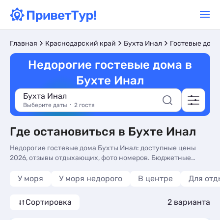
Главная
Краснодарский край
Бухта Инал
Гостевые дома
Недорогие гостевые дома в
Бухте Инал
Бухта Инал
Выберите даты
2 гостя
Где остановиться в Бухте Инал
Недорогие гостевые дома Бухты Инал: доступные цены
2026, отзывы отдыхающих, фото номеров. Бюджетные
гостевые дома для отдыха у моря без посредников - более
10 вариантов, от 1800 руб, номера с общей кухней, сменой
У моря
У моря недорого
В центре
Для отд
белья и трансфером (платно).
Сортировка
2 варианта