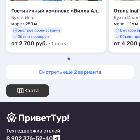
Гостиничный комплекс «Вилла Алла»
Бухта Инал
Бухта Инал
море · 250 м
море · 116 м
Быстрое бронирование
Быстрое б
Объект проверен
Объект пр
от 2 700 руб.
от 4 200 
· 1 ночь
Смотреть ещё 2 варианта
Карта
Техподдержка отелей
8 902 376-52-40