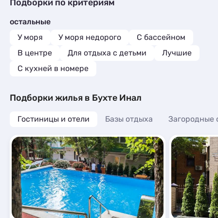
Мини-отели
Гостиницы и отели
2
9
Подборки по критериям
Квартиры посуточно
18
Комнаты
2
Коттеджи и дома под ключ
2
Базы отдыха
1
Мини-отели
2
остальные
Квартиры посуточно
9
Апартаменты
8
Комнаты
1
У моря
У моря недорого
С бассейном
Мини-отели
1
В центре
Для отдыха с детьми
Лучшие
C кухней в номере
Подборки жилья в Бухте Инал
Гостиницы и отели
Базы отдыха
Загородные 