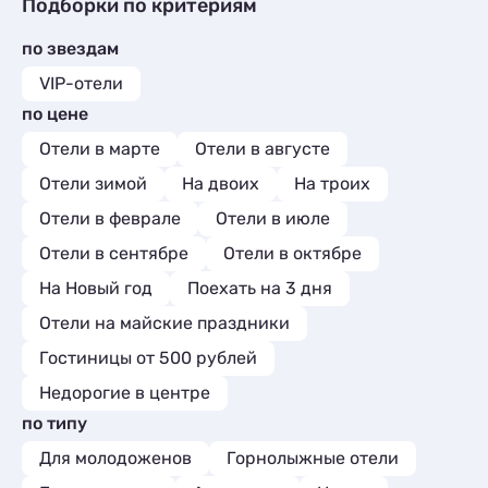
Мини-отели
Гостиницы и отели
2
9
Подборки по критериям
Квартиры посуточно
18
Комнаты
2
Коттеджи и дома под ключ
2
Базы отдыха
1
Мини-отели
2
по звездам
Квартиры посуточно
9
Апартаменты
8
Комнаты
1
VIP-отели
Мини-отели
1
по цене
Отели в марте
Отели в августе
Отели зимой
На двоих
На троих
Отели в феврале
Отели в июле
Отели в сентябре
Отели в октябре
На Новый год
Поехать на 3 дня
Отели на майские праздники
Гостиницы от 500 рублей
Недорогие в центре
по типу
Для молодоженов
Горнолыжные отели