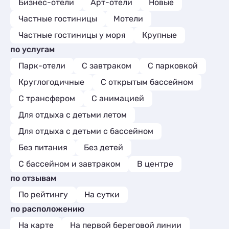
Бизнес-отели
Арт-отели
Новые
Частные гостиницы
Мотели
Частные гостиницы у моря
Крупные
по услугам
Парк-отели
С завтраком
С парковкой
Круглогодичные
С открытым бассейном
С трансфером
С анимацией
Для отдыха с детьми летом
Для отдыха с детьми с бассейном
Без питания
Без детей
С бассейном и завтраком
В центре
по отзывам
По рейтингу
На сутки
по расположению
На карте
На первой береговой линии