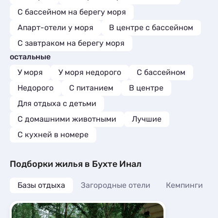
С бассейном на берегу моря
Апарт-отели у моря
В центре с бассейном
С завтраком на берегу моря
остальные
У моря
У моря недорого
С бассейном
Недорого
С питанием
В центре
Для отдыха с детьми
С домашними животными
Лучшие
C кухней в номере
Подборки жилья в Бухте Инал
Базы отдыха
Загородные отели
Кемпинги