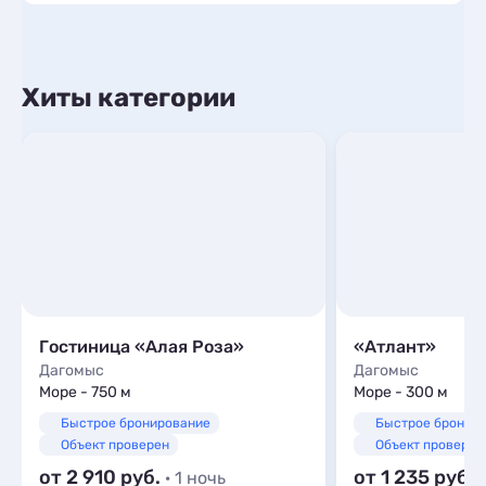
Хиты категории
Гостиница «Алая Роза»
«Атлант»
Дагомыс
Дагомыс
Море - 750 м
Море - 300 м
Быстрое бронирование
Быстрое бронир
Объект проверен
Объект проверен
от 2 910
от 1 235
· 1 ночь
·