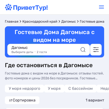
Главная
Краснодарский край
Дагомыс
Гостевые дома
Гостевые Дома Дагомыса с
видом на море
Дагомыс
Выберите даты
2 гостя
Где остановиться в Дагомысе
Гостевые дома с видом на море в Дагомысе: отзывы гостей,
фото номеров и цены 2026 без посредников. Гостевые
дома с видом на море в Дагомысе - более 10 вариантов, от
1425 руб, номера с общей кухней, сменой белья и видом на
У моря недорого
У моря
С бассейном
Нед
горы.
Сортировка
1 вариант