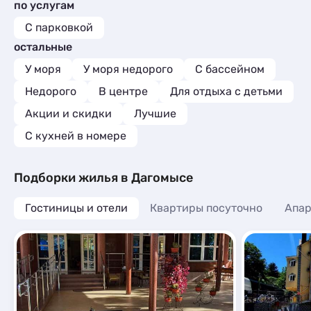
по услугам
Квартиры посуточно
3
Глэмпинги
Апартаменты
1
2
Базы отдыха
1
С парковкой
Глэмпинги
1
Апартаменты
3
остальные
У моря
У моря недорого
С бассейном
Недорого
В центре
Для отдыха с детьми
Акции и скидки
Лучшие
C кухней в номере
Подборки жилья в Дагомысе
Гостиницы и отели
Квартиры посуточно
Апа