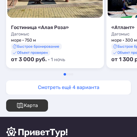
Гостиница «Алая Роза»
«Атлант»
Дагомыс
Дагомыс
море · 750 м
море · 300 м
Быстрое бронирование
Быстрое б
Объект проверен
Объект пр
от 3 000 руб.
от 1 300 
· 1 ночь
Смотреть ещё 4 варианта
Карта