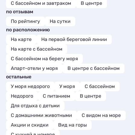
С бассейном и завтраком
В центре
по отзывам
По рейтингу
На сутки
по расположению
На карте
На первой береговой линии
На карте с бассейном
С бассейном на берегу моря
Апарт-отели у моря
В центре с бассейном
остальные
У моря недорого
У моря
С бассейном
Недорого
С питанием
В центре
Для отдыха с детьми
С домашними животными
С видом на море
Акции и скидки
Вид на горы
C кухней в номере