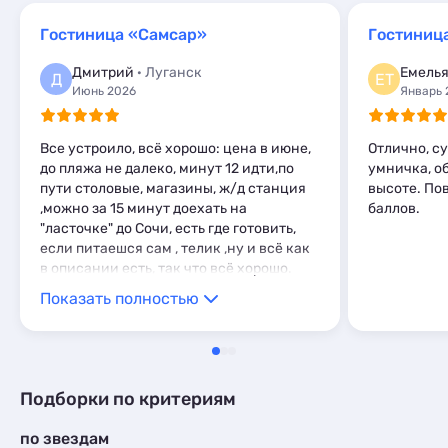
Квартиры посуточно
3
Глэмпинги
Апартаменты
1
2
Гостиница «Самсар»
Гостиниц
Базы отдыха
1
Глэмпинги
1
Апартаменты
3
Дмитрий
· Луганск
Д
ЕТ
Июнь 2026
Январь 
Все устроило, всё хорошо: цена в июне,
Отлично, с
до пляжа не далеко, минут 12 идти,по
умничка, о
пути столовые, магазины, ж/д станция
высоте. По
,можно за 15 минут доехать на
баллов.
"ласточке" до Сочи, есть где готовить,
если питаешся сам , телик ,ну и всё как
в описании есть, так что всё хорошо.
Юлии , хозяйке, большой привет и
Показать полностью
спасибо.
Подборки по критериям
по звездам