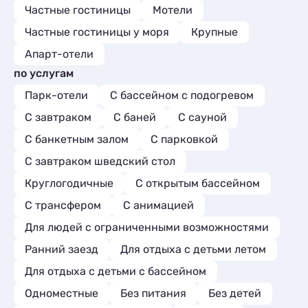
Частные гостиницы
Мотели
Частные гостиницы у моря
Крупные
Апарт-отели
по услугам
Парк-отели
С бассейном с подогревом
С завтраком
С баней
С сауной
С банкетным залом
С парковкой
С завтраком шведский стол
Круглогодичные
С открытым бассейном
С трансфером
С анимацией
Для людей с ограниченными возможностями
Ранний заезд
Для отдыха с детьми летом
Для отдыха с детьми с бассейном
Одноместные
Без питания
Без детей