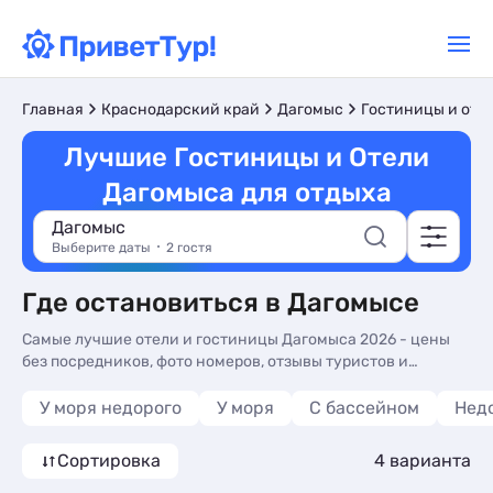
Главная
Краснодарский край
Дагомыс
Гостиницы и оте
Лучшие Гостиницы и Отели
Дагомыса для отдыха
Дагомыс
Выберите даты
2 гостя
Где остановиться в Дагомысе
Самые лучшие отели и гостиницы Дагомыса 2026 - цены
без посредников, фото номеров, отзывы туристов и
телефоны для бронирования на сайте. Лучшие гостиницы
и отели в Дагомысе - более 10 вариантов, от 1425 руб,
У моря недорого
У моря
С бассейном
Нед
номера с общей кухней, кухней в номере и все включено.
Сортировка
4 варианта