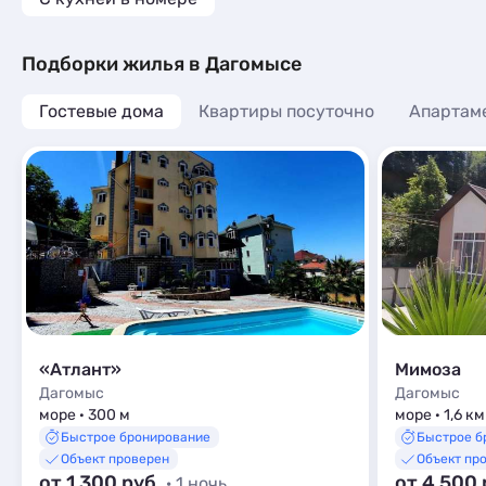
Подборки жилья в Дагомысе
Гостевые дома
Квартиры посуточно
Апартам
«Атлант»
Мимоза
Дагомыс
Дагомыс
море · 300 м
море · 1,6 км
Быстрое бронирование
Быстрое б
Объект проверен
Объект пр
от 1 300 руб.
от 4 500 
· 1 ночь