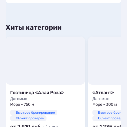
Хиты категории
Гостиница «Алая Роза»
«Атлант»
Дагомыс
Дагомыс
Море - 750 м
Море - 300 м
Быстрое бронирование
Быстрое бронир
Объект проверен
Объект проверен
от 2 910
от 1 235
· 1 ночь
·