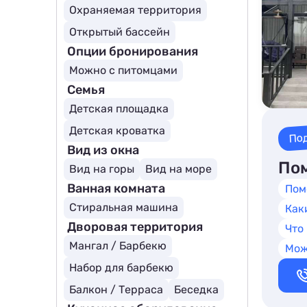
Охраняемая территория
Открытый бассейн
Опции бронирования
Можно с питомцами
Семья
Детская площадка
Детская кроватка
По
Вид из окна
Пом
Вид на горы
Вид на море
Ванная комната
Пом
Стиральная машина
Как
Дворовая территория
Что
Мангал / Барбекю
Мож
Набор для барбекю
Балкон / Терраса
Беседка