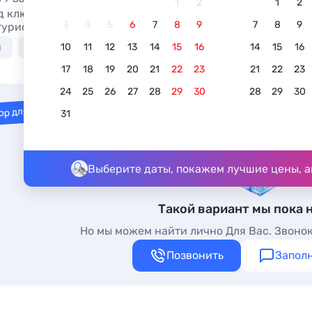
1
2
1
2
д ключ у моря недорого в Дедеркое без посредников, цен
3
4
5
6
7
8
9
7
8
9
уристов. Недорогие коттеджи у моря в Дедеркое - более 
я
С бассейном
В центре
Вид на горы
Л
10
11
12
13
14
15
16
14
15
16
17
18
19
20
21
22
23
21
22
23
24
25
26
27
28
29
30
28
29
30
ор для вас
31
Выберите даты, покажем лучшие цены, а
Такой вариант мы пока 
Но мы можем найти лично Для Вас. Звонок
Позвонить
Заполн