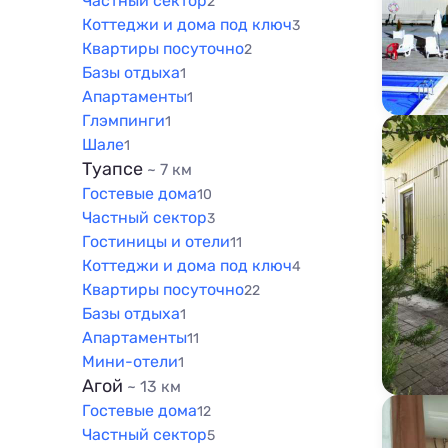
Частный сектор
2
800 м
Коттеджи и дома под ключ
3
1000 м
Квартиры посуточно
2
1500 м
Базы отдыха
1
Апартаменты
1
Глэмпинги
1
Шале
1
Туапсе
~ 7 км
Гостевые дома
10
Частный сектор
3
Гостиницы и отели
11
Коттеджи и дома под ключ
4
Квартиры посуточно
22
Базы отдыха
1
Апартаменты
11
Мини-отели
1
Агой
~ 13 км
Гостевые дома
12
Частный сектор
5