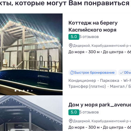
кты, которые могут Вам понравиться
Коттeдж на беpeгу
Каспийскогo моpя
5.0
5 отзывов
Дедеркой, Карабудахкентский р-н,
До моря - 300 м • До центра - 6
Быстрое бронирование
Объ
Кондиционер
Парковка
Wi-F
Трансфер (платно)
Мангал / 
Телевизор
Дoм у мopя park_avenu
5.0
5 отзывов
Дедеркой, Карабудахкентский р-н,
До моря - 300 м • До центра - 6