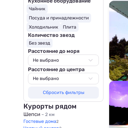
Кухонное оборудование
Чайник
Посуда и принадлежности
Холодильник
Плита
Количество звезд
Без звезд
Расстояние до моря
Не выбрано
Расстояние до центра
Не выбрано
50 м
Не выбрано
100 м
Не выбрано
Сбросить фильтры
200 м
50 м
500 м
100 м
Курорты рядом
800 м
200 м
Шепси
~ 2 км
1000 м
Гостевые дома
500 м
2
1500 м