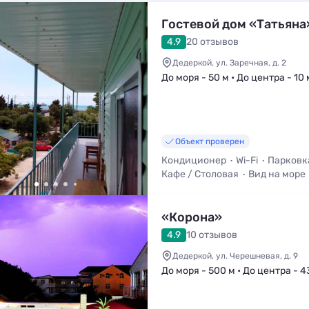
Гостевой дом «Татьяна
4.9
20 отзывов
Дедеркой, ул. Заречная, д. 2
До моря - 50 м • До центра - 10 
Объект проверен
Кондиционер
Wi-Fi
Парковк
Кафе / Столовая
Вид на море
«Корона»
4.9
10 отзывов
Дедеркой, ул. Черешневая, д. 9
До моря - 500 м • До центра - 4