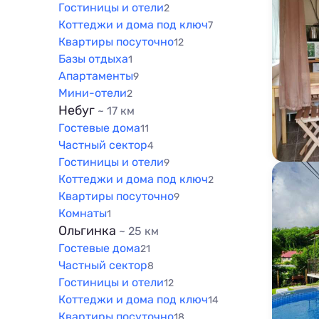
Гостиницы и отели
2
Коттеджи и дома под ключ
7
Квартиры посуточно
12
Базы отдыха
1
Апартаменты
9
Мини-отели
2
Небуг
~ 17 км
Гостевые дома
11
Частный сектор
4
Гостиницы и отели
9
Коттеджи и дома под ключ
2
Квартиры посуточно
9
Комнаты
1
Ольгинка
~ 25 км
Гостевые дома
21
Частный сектор
8
Гостиницы и отели
12
Коттеджи и дома под ключ
14
Квартиры посуточно
18