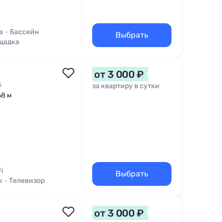
а
Бассейн
Выбрать
щадка
от 3 000 ₽
Б
за квартиру в сутки
68 м
i
Выбрать
ы
Телевизор
от 3 000 ₽