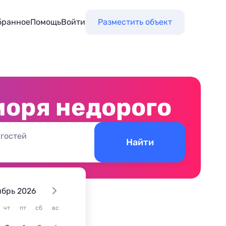
бранное
Помощь
Войти
Разместить объект
моря недорого
 гостей
Найти
ябрь 2026
чт
пт
сб
вс