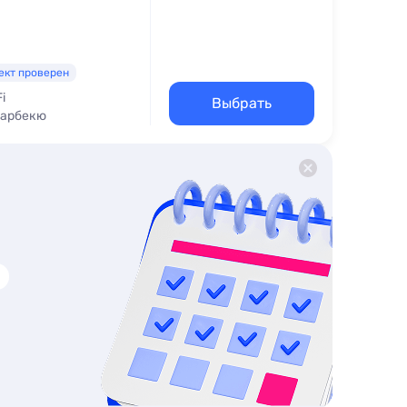
ект проверен
i
Выбрать
Барбекю