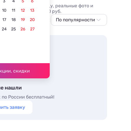
3
4
5
6
ы на отдых в 2026 году, реальные фото и
10
11
12
13
10 вариантов, от 1800 руб.
учшие
На Новый год
По популярности
17
18
19
20
24
25
26
27
По популярности
Сначала дешевле
Сначала дороже
Ближе к морю
Ближе к центру
кции, скидки
По рейтингу
не нашли
 по России бесплатный!
ить заявку