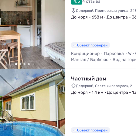
4.5
4 отзыва
Дедеркой, Приморская улица, 24
До моря - 658 м • До центра - 3
Объект проверен
Кондиционер
Парковка
Wi-F
Мангал / Барбекю
Вид на гор
Холодильник
Частный дом
Дедеркой, Светлый переулок, 2
До моря - 1,4 км • До центра - 1,
Объект проверен