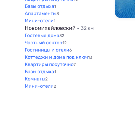
Базы отдыха
1
Апартаменты
8
Мини-отели
1
Новомихайловский
~ 32 км
Гостевые дома
32
Частный сектор
12
Гостиницы и отели
6
Коттеджи и дома под ключ
13
Квартиры посуточно
7
Базы отдыха
1
Комнаты
2
Мини-отели
2