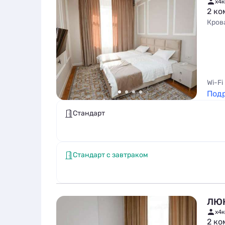
x4
к
2 ко
Кров
Wi-Fi
Под
Стандарт
Стандарт с завтраком
ЛЮ
x4
к
2 ко