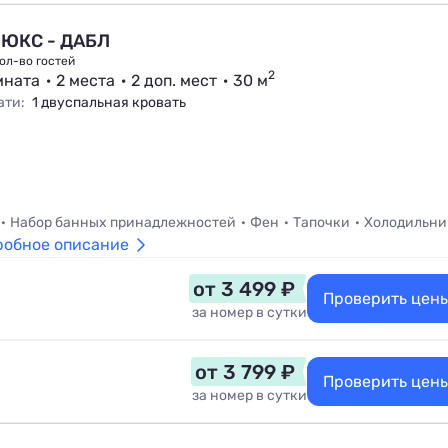
ЮКС - ДАБЛ
ол-во гостей
2
мната
2 места
2 доп. мест
30 м
ати:
1 двуспальная кровать
Набор банных принадлежностей
Фен
Тапочки
Холодильни
робное описание
от 3 499 ₽
Проверить цен
за номер в сутки
от 3 799 ₽
Проверить цен
за номер в сутки