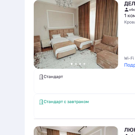
ДЕЛ
x4
к
1 ко
Кров
Wi-Fi
Под
Стандарт
Стандарт с завтраком
ЛЮ