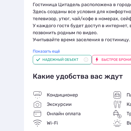
Гостиница Цитадель расположена в городе 
Здесь созданы все условия для комфортн
телевизор, утюг, чай/кофе в номерах, сей
У каждого гостя будет доступ в интернет
позвонить родным по видео.
Учитывайте время заселения в гостиницу. 
Даже если вы прибудете поздно ночью, ва
Показать ещё
с размещением.
НАДЕЖНЫЙ ОБЪЕКТ
БЫСТРОЕ БРОН
Если вы на машине, можете оставить её на
воспользуйтесь услугой трансфера.
К вашим услугам: прачечная, обслуживани
Какие удобства вас ждут
Кондиционер
П
Экскурсии
К
Онлайн оплата
Т
Wi-Fi
В