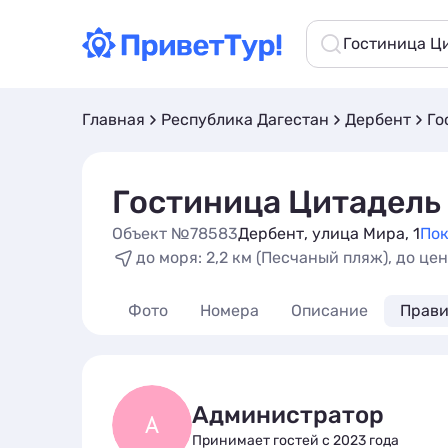
Гостиница Ц
Главная
Республика Дагестан
Дербент
Го
Гостиница Цитадель
Объект №78583
Дербент, улица Мира, 1
Пок
до моря: 2,2 км (Песчаный пляж), до цен
Фото
Номера
Описание
Прави
Администратор
А
Принимает гостей с 2023 года