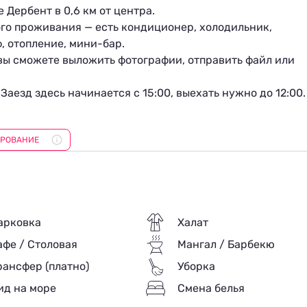
Дербент в 0,6 км от центра.
ого проживания — есть кондиционер, холодильник,
ф, отопление, мини-бар.
, вы сможете выложить фотографии, отправить файл или
Заезд здесь начинается с 15:00, выехать нужно до 12:00.
с встретят на круглосуточной стойке регистрации и пом
ИРОВАНИЕ
 парковке. Если вы добираетесь своим ходом,
е номеров.
арковка
Халат
афе / Столовая
Мангал / Барбекю
рансфер (платно)
Уборка
ид на море
Смена белья