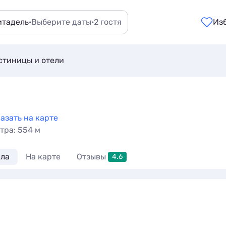
итадель
·
Выберите даты
·
2 гостя
Из
стиницы и отели
азать на карте
тра: 554 м
ла
На карте
Отзывы
4.6