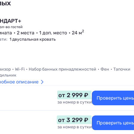
лых
НДАРТ+
ол-во гостей
2
мната
2 места
1 доп. место
24 м
ати:
1 двуспальная кровать
визор
Wi-Fi
Набор банных принадлежностей
Фен
Тапочки
дильник
робное описание
от 2 999 ₽
Проверить цен
за номер в сутки
от 3 299 ₽
Проверить цен
за номер в сутки