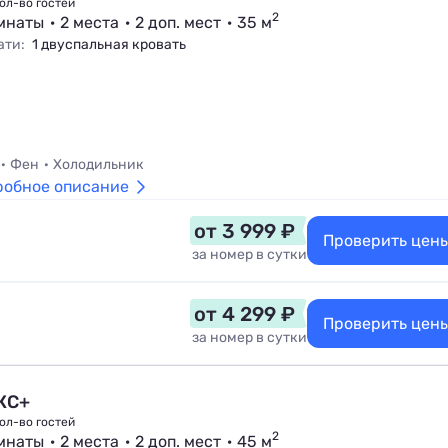
ол-во гостей
2
мнаты
2 места
2 доп. мест
35 м
ати:
1 двуспальная кровать
Фен
Холодильник
робное описание
от 3 999 ₽
Проверить цен
за номер в сутки
от 4 299 ₽
Проверить цен
за номер в сутки
КС+
ол-во гостей
2
мнаты
2 места
2 доп. мест
45 м