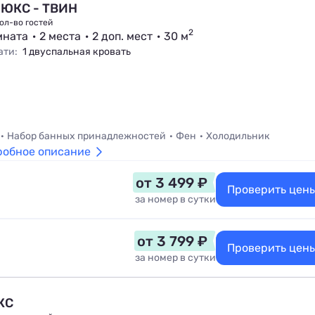
ЮКС - ТВИН
ол-во гостей
2
мната
2 места
2 доп. мест
30 м
ати:
1 двуспальная кровать
Набор банных принадлежностей
Фен
Холодильник
робное описание
от 3 499 ₽
Проверить цен
за номер в сутки
от 3 799 ₽
Проверить цен
за номер в сутки
КС