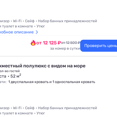
визор
Wi-Fi
Сейф
Набор банных принадлежностей
и туалет в комнате
Утюг
робное описание
от 12 125 ₽
от 12 500 ₽
Проверить цен
за номер в сутки
хместный полулюкс с видом на море
ол-во гостей
2
ста
52 м
ати:
1 двуспальная кровать и 1 односпальная кровать
визор
Wi-Fi
Сейф
Набор банных принадлежностей
и туалет в комнате
Утюг