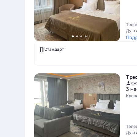
Теле
Душ 
Под
Стандарт
Тре
x3
к
3 ме
Кров
Теле
Душ 