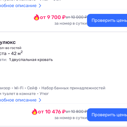
робное описание
от 9 700 ₽
от 10 000 ₽
Проверить цен
за номер в сутки
улюкс
ол-во гостей
2
ста
42 м
ати:
1 двуспальная кровать
визор
Wi-Fi
Сейф
Набор банных принадлежностей
и туалет в комнате
Утюг
робное описание
от 10 476 ₽
от 10 800 ₽
Проверить цен
за номер в сутки