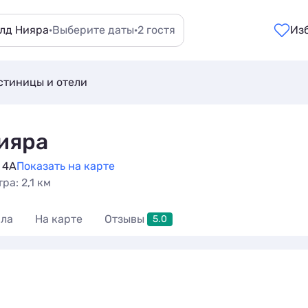
олд Нияра
·
Выберите даты
·
2 гостя
Из
стиницы и отели
ияра
 4А
Показать на карте
ра: 2,1 км
ла
На карте
Отзывы
5.0