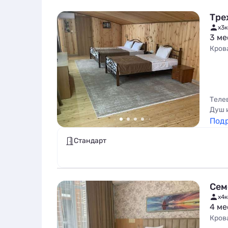
Тре
x3
к
3 ме
Кров
Теле
Душ 
Под
Стандарт
Сем
x4
к
4 ме
Кров