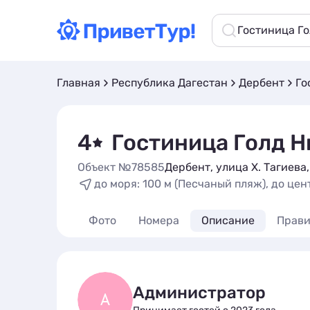
Гостиница Г
Главная
Республика Дагестан
Дербент
Го
4
Гостиница Голд Н
Объект №78585
Дербент, улица Х. Тагиева,
до моря: 100 м (Песчаный пляж), до цент
Фото
Номера
Описание
Прави
Администратор
А