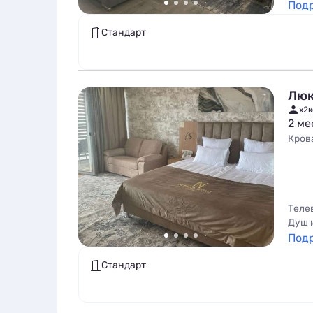
Под
Стандарт
Люк
x2
к
2 ме
Кров
Теле
Душ 
Под
Стандарт