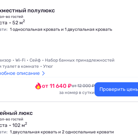
хместный полулюкс
ол-во гостей
2
ста
52 м
ати:
1 односпальная кровать и 1 двуспальная кровать
визор
Wi-Fi
Сейф
Набор банных принадлежностей
и туалет в комнате
Утюг
робное описание
от 11 640 ₽
от 12 000 ₽
Проверить цен
за номер в сутки
ейный люкс
ол-во гостей
2
ста
102 м
ати:
1 двуспальная кровать и 2 односпальные кровати