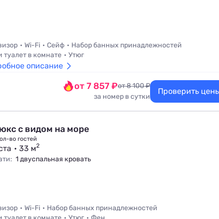
визор
Wi-Fi
Сейф
Набор банных принадлежностей
и туалет в комнате
Утюг
робное описание
от 7 857 ₽
от 8 100 ₽
Проверить цен
за номер в сутки
юкс с видом на море
ол-во гостей
2
ста
33 м
ати:
1 двуспальная кровать
визор
Wi-Fi
Набор банных принадлежностей
и туалет в комнате
Утюг
Фен