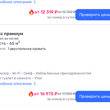
робное описание
от 12 319 ₽
от 12 700 ₽
Проверить цен
за номер в сутки
с премиум
ол-во гостей
2
ста
65 м
ати:
1 двуспальная кровать
визор
Wi-Fi
Сейф
Набор банных принадлежностей
и туалет в комнате
Утюг
робное описание
от 16 975 ₽
от 17 500 ₽
Проверить цен
за номер в сутки