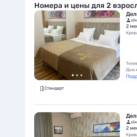
Номера и цены для 2 взрос
Дел
x2
к
2 ме
Кров
Теле
Душ 
Под
Стандарт
Дел
x2
к
2 ме
Кров