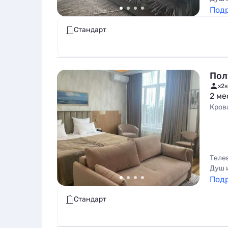
Под
Стандарт
Пол
x2
к
2 ме
Кров
Теле
Душ 
Под
Стандарт