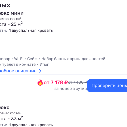
лых
юкс мини
ол-во гостей
2
ста
25 м
ати:
1 двуспальная кровать
визор
Wi-Fi
Сейф
Набор банных принадлежностей
и туалет в комнате
Утюг
робное описание
от 7 178 ₽
от 7 400 ₽
Проверить цен
за номер в сутки
юкс
ол-во гостей
2
ста
33 м
ати:
1 двуспальная кровать