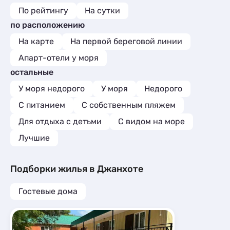
По рейтингу
На сутки
по расположению
На карте
На первой береговой линии
Апарт-отели у моря
остальные
У моря недорого
У моря
Недорого
С питанием
С собственным пляжем
Для отдыха с детьми
С видом на море
Лучшие
Подборки жилья в Джанхоте
Гостевые дома