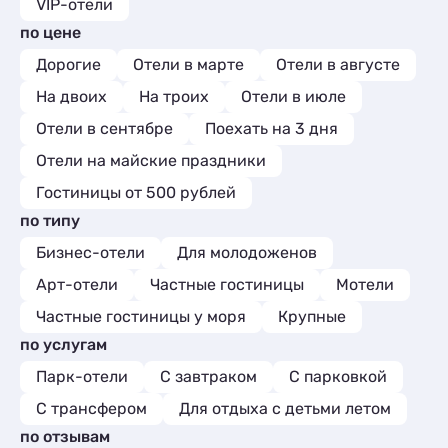
VIP-отели
по цене
Дорогие
Отели в марте
Отели в августе
На двоих
На троих
Отели в июле
Отели в сентябре
Поехать на 3 дня
Отели на майские праздники
Гостиницы от 500 рублей
по типу
Бизнес-отели
Для молодоженов
Арт-отели
Частные гостиницы
Мотели
Частные гостиницы у моря
Крупные
по услугам
Парк-отели
С завтраком
С парковкой
С трансфером
Для отдыха с детьми летом
по отзывам