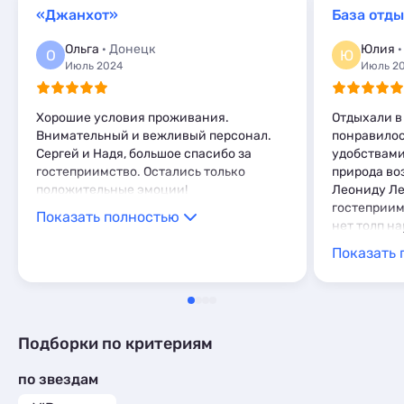
Квартиры посуточно
1
Мини-отели
1
Кемпинги
«Джанхот»
База отд
1
Базы отдыха
3
Глэмпинги
1
Комнаты
1
Ольга
· Донецк
Юлия
·
О
Ю
Мини-отели
1
Июль 2024
Июль 2
Кемпинги
1
Глэмпинги
1
Хорошие условия проживания.
Отдыхали в 
Внимательный и вежливый персонал.
понравилос
Сергей и Надя, большое спасибо за
удобствами,
гостеприимство. Остались только
природа во
положительные эмоции!
Леониду Ле
гостеприим
Показать полностью
нет толп н
семейный т
Показать 
Подборки по критериям
по звездам