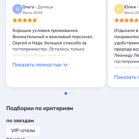
Глэмпинги
1
Комнаты
1
Ольга
· Донецк
Юлия
·
О
Ю
Мини-отели
1
Июль 2024
Июль 2
Кемпинги
1
Глэмпинги
1
Хорошие условия проживания.
Отдыхали в 
Внимательный и вежливый персонал.
понравилос
Сергей и Надя, большое спасибо за
удобствами,
гостеприимство. Остались только
природа во
положительные эмоции!
Леониду Ле
гостеприим
Показать полностью
нет толп н
семейный т
Показать 
Подборки по критериям
по звездам
VIP-отели