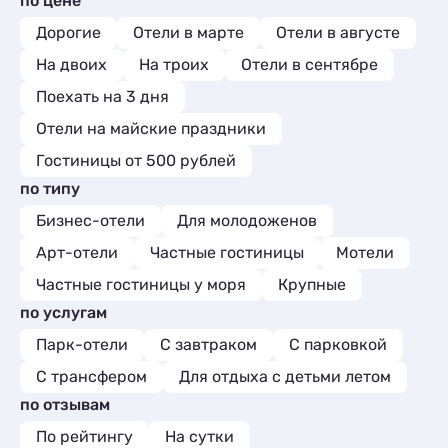
по цене
Дорогие
Отели в марте
Отели в августе
На двоих
На троих
Отели в сентябре
Поехать на 3 дня
Отели на майские праздники
Гостиницы от 500 рублей
по типу
Бизнес-отели
Для молодоженов
Арт-отели
Частные гостиницы
Мотели
Частные гостиницы у моря
Крупные
по услугам
Парк-отели
С завтраком
С парковкой
С трансфером
Для отдыха с детьми летом
по отзывам
По рейтингу
На сутки