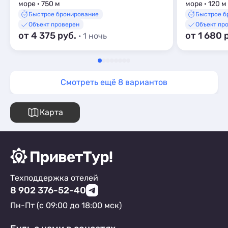
море · 750 м
море · 120 м
Быстрое бронирование
Быстрое б
Объект проверен
Объект пр
от 4 375 руб.
от 1 680 
· 1 ночь
Смотреть ещё 8 вариантов
Карта
Техподдержка отелей
8 902 376-52-40
Пн-Пт (с 09:00 до 18:00 мск)