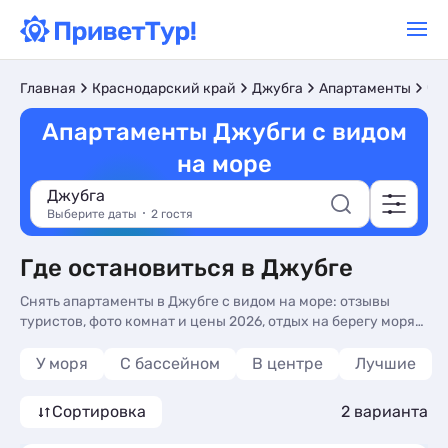
С 
Главная
Краснодарский край
Джубга
Апартаменты
Апартаменты Джубги с видом
на море
Джубга
Выберите даты
2 гостя
Где остановиться в Джубге
Снять апартаменты в Джубге с видом на море: отзывы
туристов, фото комнат и цены 2026, отдых на берегу моря
без посредников. Апартаменты с видом на море в Джубге -
более 10 вариантов, от 3988 руб, апартаменты с сменой
У моря
С бассейном
В центре
Лучшие
белья, видом на море и видом на горы.
Сортировка
2 варианта