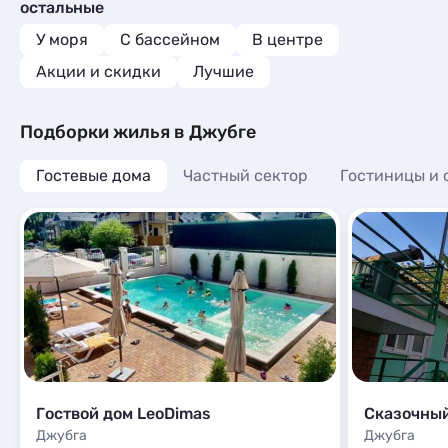
Мини-отели
2
остальные
Квартиры посуточно
9
Апартаменты
8
Комнаты
1
У моря
С бассейном
В центре
Мини-отели
1
Акции и скидки
Лучшие
Подборки жилья в Джубге
Гостевые дома
Частный сектор
Гостиницы и 
Гоствой дом LeoDimas
Сказочны
Джубга
Джубга