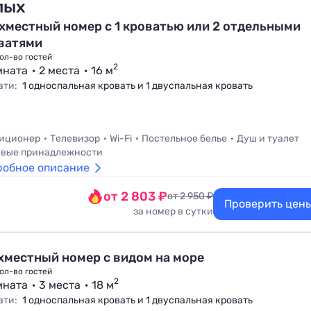
лых
хместный номер с 1 кроватью или 2 отдельными
ватями
ол-во гостей
2
мната
2 места
16 м
ати:
1 односпальная кровать и 1 двуспальная кровать
иционер
Телевизор
Wi-Fi
Постельное белье
Душ и туалет
вые принадлежности
робное описание
от 2 803 ₽
от 2 950 ₽
Проверить цен
за номер в сутки
хместный номер с видом на море
ол-во гостей
2
мната
3 места
18 м
ати:
1 односпальная кровать и 1 двуспальная кровать