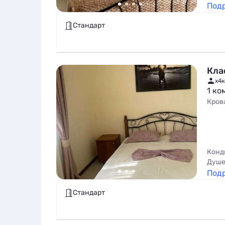
Под
Стандарт
Кла
x4
к
1 ко
Кров
Конд
Душе
Под
Стандарт