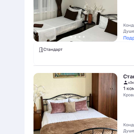
Конд
Душе
Под
Стандарт
Ста
x3
к
1 ко
Кров
Конд
Душе