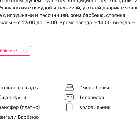
 балконом, душем, туалетом, кондиционером, холодильн
общая кухня с посудой и техникой, уютный дворик с зоно
а с игрушками и песочницей, зона барбекю, стоянка,
часы — с 23:00 до 08:00. Время заезда — 14:00, выезда —
ок с детьми.
ИРОВАНИЕ
ти: гора Ёжик с туристической тропой и панорамными
ными скульптурами, парк Юрского периода с копиями
ыступлением афалин и морских котиков.
етская площадка
Смена белья
бщая кухня
Телевизор
рансфер (платно)
Холодильник
ангал / Барбекю