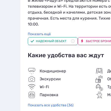
В жильё «Радуга» предлагаются номера с
телевизором и Wi-Fi. На территории есть 
отдыха, беседкой и качелями, детская зон
прачечная. Есть места для курения. Тихие 
10:00.
Показать ещё
Рядом с жильём — море и место для прогул
НАДЕЖНЫЙ ОБЪЕКТ
БЫСТРОЕ БРОН
Недалеко находятся достопримечательнос
видами, музей «Причуды леса» с деревян
Какие удобства вас ждут
древних ящеров, дельфинарий «Немо» с в
Кондиционер
Д
Экскурсии
О
Wi-Fi
Т
Парковка
М
Показать все удобства (36)