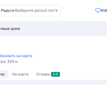
 Радуга
·
Выберите даты
·
2 гостя
Из
тевые дома
Показать на карте
тра: 359 м
ла
На карте
Отзывы
5.0