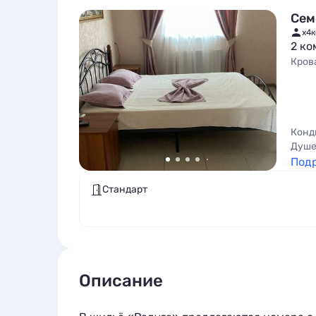
Сем
x4
к
2 ко
Кров
Конд
Душе
Под
Стандарт
Описание