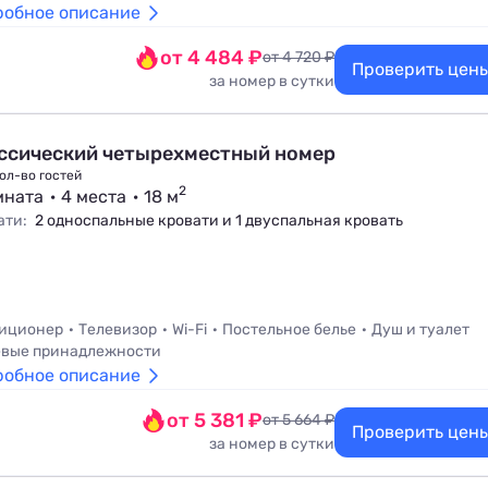
робное описание
от 4 484 ₽
от 4 720 ₽
Проверить цен
за номер в сутки
ссический четырехместный номер
ол-во гостей
2
мната
4 места
18 м
ати:
2 односпальные кровати и 1 двуспальная кровать
иционер
Телевизор
Wi-Fi
Постельное белье
Душ и туалет
вые принадлежности
робное описание
от 5 381 ₽
от 5 664 ₽
Проверить цен
за номер в сутки