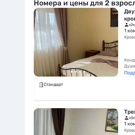
Номера и цены для 2 взрос
Дву
кро
x2
к
1 ко
Кров
Конд
Душе
Под
Стандарт
Тре
x3
к
1 ко
Кров