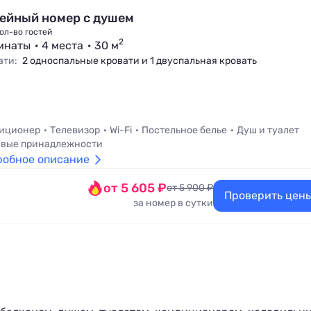
ейный номер с душем
ол-во гостей
2
мнаты
4 места
30 м
ати:
2 односпальные кровати и 1 двуспальная кровать
иционер
Телевизор
Wi-Fi
Постельное белье
Душ и туалет
вые принадлежности
робное описание
от 5 605 ₽
от 5 900 ₽
Проверить цен
за номер в сутки