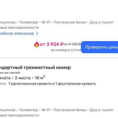
иционер
Телевизор
Wi-Fi
Постельное белье
Душ и туалет
вые принадлежности
робное описание
от 3 924 ₽
от 4 130 ₽
Проверить цен
за номер в сутки
ндартный трехместный номер
ол-во гостей
2
мната
3 места
18 м
ати:
1 односпальная кровать и 1 двуспальная кровать
иционер
Телевизор
Wi-Fi
Постельное белье
Душ и туалет
вые принадлежности