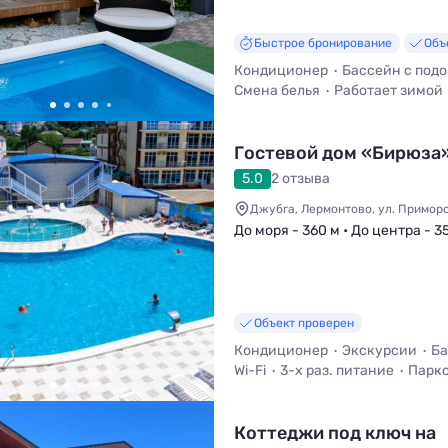
Быстрое бронирование
Объ
Кондиционер
Бассейн с под
Смена белья
Работает зимой
Гостевой дом «Бирюза
5.0
2 отзыва
Джубга, Лермонтово, ул. Приморс
До моря - 360 м • До центра - 3
Объект проверен
Кондиционер
Экскурсии
Ба
Wi-Fi
3-х раз. питание
Парк
Коттеджи под ключ на