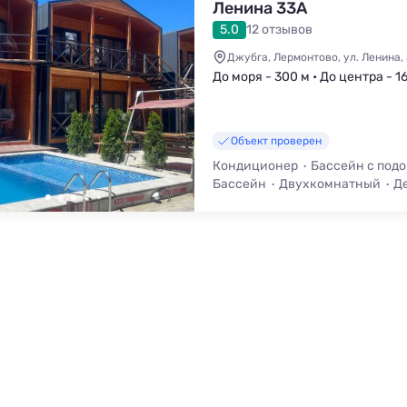
Ленина 33А
5.0
12 отзывов
Джубга, Лермонтово, ул. Ленина,
До моря - 300 м • До центра - 1
Объект проверен
Кондиционер
Бассейн с под
Бассейн
Двухкомнатный
Д
Баня / Сауна