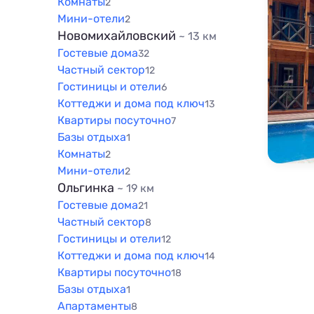
Комнаты
2
Мини-отели
2
Новомихайловский
~ 13 км
Гостевые дома
32
Частный сектор
12
Гостиницы и отели
6
Коттеджи и дома под ключ
13
Квартиры посуточно
7
Базы отдыха
1
Комнаты
2
Мини-отели
2
Ольгинка
~ 19 км
Гостевые дома
21
Частный сектор
8
Гостиницы и отели
12
Коттеджи и дома под ключ
14
Квартиры посуточно
18
Базы отдыха
1
Апартаменты
8