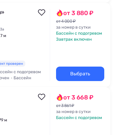
и»
от 3 880 ₽
от 4 000 ₽
за номер в сутки
63а
Бассейн с подогревом
17 м
Завтрак включен
ект проверен
ссейн с подогревом
Выбрать
ючен
Бассейн
от 3 668 ₽
от 3 861 ₽
за номер в сутки
Бассейн с подогревом
79 м