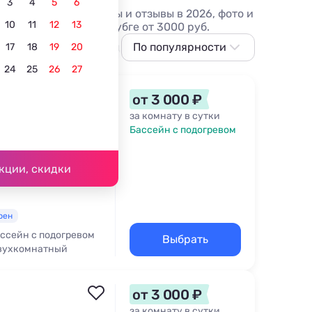
3
4
5
6
ы, дома. Лучшие цены и отзывы в 2026, фото и
10
11
12
13
м с подогревом в Джубге от 3000 руб.
С питанием
В центре
По популярности
С детьми
Лучшие
17
18
19
20
24
25
26
27
По популярности
Сначала дешевле
от 3 000 ₽
Сначала дороже
за комнату в сутки
Бассейн с подогревом
Ближе к морю
55 м
Ближе к центру
кции, скидки
По рейтингу
рен
ссейн с подогревом
Выбрать
вухкомнатный
от 3 000 ₽
за комнату в сутки