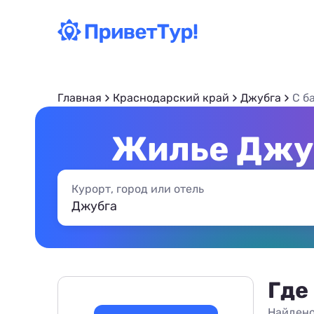
Главная
Краснодарский край
Джубга
С б
Жилье Джуб
Курорт, город или отель
Где
Найдено