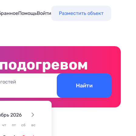
бранное
Помощь
Войти
Разместить объект
 подогревом
 гостей
Найти
ябрь 2026
чт
пт
сб
вс