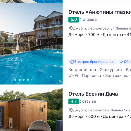
Отель «Анютины глазк
5.0
4 отзыва
Джубга, Лермонтово, ул.Ленина 
До моря - 700 м • До центра - 4
Быстрое бронирование
Объ
Кондиционер
Экскурсии
Ба
Wi-Fi
Парковка
Завтрак вкл
Отель Есенин Дача
4.7
3 отзыва
Джубга, Лермонтово, Ленина 12Б
До моря - 500 м • До центра - 4