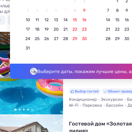
1
2
1
2
илье в Джубге с бассейном с подогревом: отели, гостиниц
3
4
5
6
7
8
9
7
8
9
ы для бронирования без посредников - жилье с бассейно
я
У моря недорого
С бассейном
Недорого
10
11
12
13
14
15
16
14
15
16
17
18
19
20
21
22
23
21
22
23
24
25
26
27
28
29
30
28
29
30
«Жемчужина у Моря»
31
5.0
30 отзывов
Джубга, ул. Полевая, д. 22
До моря - 600 м • До центра - 6
Выберите даты, покажем лучшие цены, а
Выбор гостей
Объект прове
Кондиционер
Экскурсии
Ба
Wi-Fi
Парковка
Бассейн
Д
Гостевой дом «Золотая
лилия»