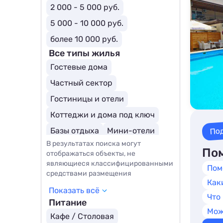
2 000 - 5 000 руб.
5 000 - 10 000 руб.
более 10 000 руб.
Все типы жилья
Гостевые дома
Частный сектор
Гостиницы и отели
Коттеджи и дома под ключ
По
Базы отдыха
Мини-отели
В результатах поиска могут
Арт-отели
Бутик-отели
Пом
отображаться объекты, не
Отели для молодоженов
являющиеся классифицированными
Пом
средствами размещения
Курортные отели
Шале
Как
Показать всё
Что
Питание
Мож
Кафе / Столовая