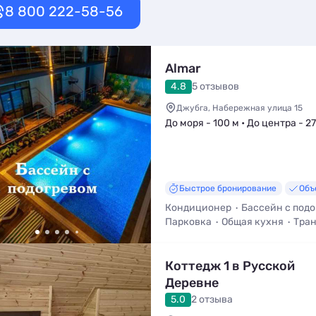
8 800 222-58-56
Almar
4.8
5 отзывов
Джубга, Набережная улица 15
До моря - 100 м • До центра - 2
Быстрое бронирование
Объ
Кондиционер
Бассейн с под
Парковка
Общая кухня
Тран
Уборка
Коттедж 1 в Русской
Деревне
5.0
2 отзыва