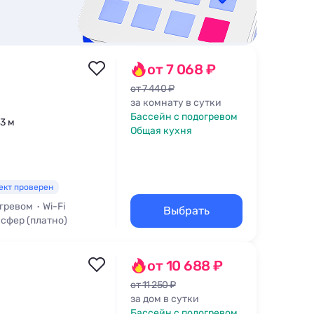
от 7 068 ₽
от 7 440 ₽
за комнату в сутки
Бассейн с подогревом
73 м
Общая кухня
ект проверен
огревом
Wi-Fi
Выбрать
сфер (платно)
от 10 688 ₽
от 11 250 ₽
за дом в сутки
Бассейн с подогревом