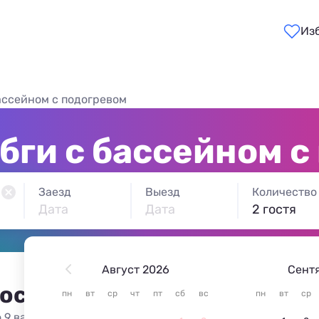
Из
ассейном с подогревом
ги с бассейном с
Заезд
Выезд
Количество
Дата
Дата
2 гостя
Август 2026
Сент
 остановиться в Джубге
пн
вт
ср
чт
пт
сб
вс
пн
вт
ср
 9 вариантов жилья из 9