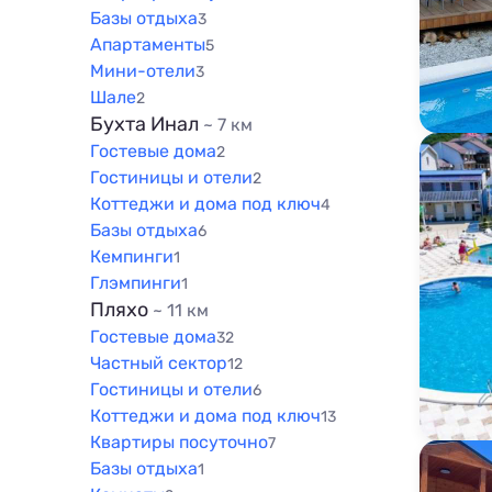
Базы отдыха
3
Апартаменты
5
Мини-отели
3
Шале
2
Бухта Инал
~ 7 км
Гостевые дома
2
Гостиницы и отели
2
Коттеджи и дома под ключ
4
Базы отдыха
6
Кемпинги
1
Глэмпинги
1
Пляхо
~ 11 км
Гостевые дома
32
Частный сектор
12
Гостиницы и отели
6
Коттеджи и дома под ключ
13
Квартиры посуточно
7
Базы отдыха
1