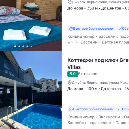
Джубга, Лермонтово, Речная ули
До моря - 350 м • До центра - 8
Быстрое бронирование
Объ
Кондиционер
Бассейн с под
Wi-Fi
Бассейн
Детская пло
Трансфер (платно)
Коттеджи под ключ Gre
Villas
5.0
5 отзывов
Джубга, Лермонтово, улица Миха
До моря - 100 м • До центра - 16
Быстрое бронирование
Объ
Кондиционер
Экскурсии
Он
Бассейн с подогревом
Парко
Бассейн