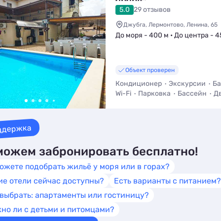
5.0
29 отзывов
Джубга, Лермонтово, Ленина, 65
До моря - 400 м • До центра - 4
Объект проверен
Кондиционер
Экскурсии
Ба
Wi-Fi
Парковка
Бассейн
Д
ддержка
ожем забронировать бесплатно!
ожете подобрать жильё у моря или в горах?
ие отели сейчас доступны?
Есть варианты с питанием?
 выбрать: апартаменты или гостиницу?
но ли с детьми и питомцами?