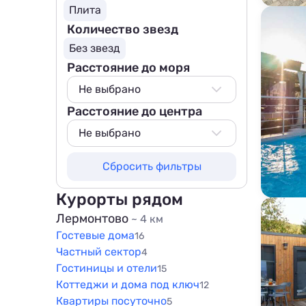
Плита
Количество звезд
Без звезд
Расстояние до моря
Не выбрано
Расстояние до центра
Не выбрано
100 м
Не выбрано
200 м
Не выбрано
Сбросить фильтры
500 м
200 м
800 м
500 м
Курорты рядом
1000 м
800 м
Лермонтово
~ 4 км
1500 м
Гостевые дома
1000 м
16
Частный сектор
4
1500 м
Гостиницы и отели
15
Коттеджи и дома под ключ
12
Квартиры посуточно
5