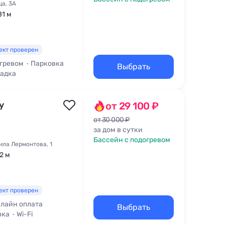
ца, 3А
81 м
ект проверен
огревом
Парковка
Выбрать
щадка
y
от 29 100 ₽
от 30 000 ₽
за дом в сутки
Бассейн с подогревом
ила Лермонтова, 1
2 м
ект проверен
лайн оплата
Выбрать
вка
Wi-Fi