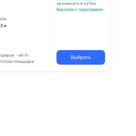
за комнату в сутки
Бассейн с подогревом
 33А
63 м
огревом
Wi-Fi
Выбрать
етская площадка