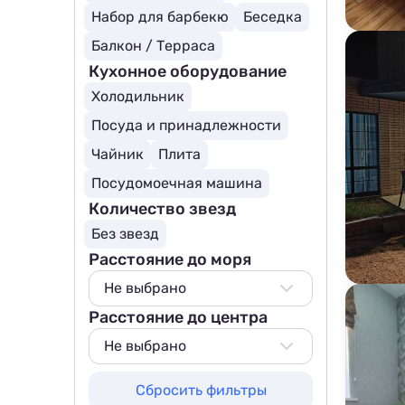
Набор для барбекю
Беседка
Балкон / Терраса
Кухонное оборудование
Холодильник
Посуда и принадлежности
Чайник
Плита
Посудомоечная машина
Количество звезд
Без звезд
Расстояние до моря
Не выбрано
Расстояние до центра
Не выбрано
50 м
Не выбрано
100 м
Не выбрано
Сбросить фильтры
200 м
50 м