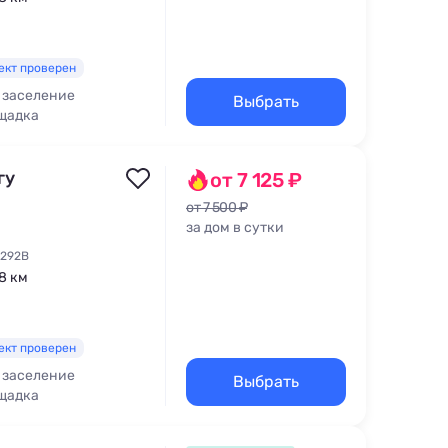
ект проверен
 заселение
Выбрать
щадка
для кормления
гу
от 7 125 ₽
от 7 500 ₽
за дом в сутки
 292В
,8 км
ект проверен
 заселение
Выбрать
щадка
для кормления