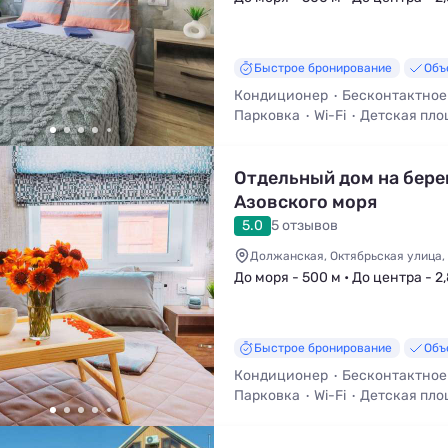
Быстрое бронирование
Объ
Кондиционер
Бесконтактное
Парковка
Wi-Fi
Детская пло
Трансфер (платно)
Стульчик 
Отдельный дом на бере
Азовского моря
5.0
5 отзывов
Должанская, Октябрьская улица,
До моря - 500 м • До центра - 2
Быстрое бронирование
Объ
Кондиционер
Бесконтактное
Парковка
Wi-Fi
Детская пло
Трансфер (платно)
Стульчик 