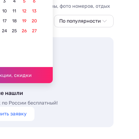
3
4
5
6
жанской, цены, отзывы, фото номеров, отдых
10
11
12
13
гревом
Лучшие
По популярности
17
18
19
20
24
25
26
27
По популярности
Сначала дешевле
Сначала дороже
Ближе к морю
Ближе к центру
кции, скидки
По рейтингу
не нашли
 по России бесплатный!
ить заявку