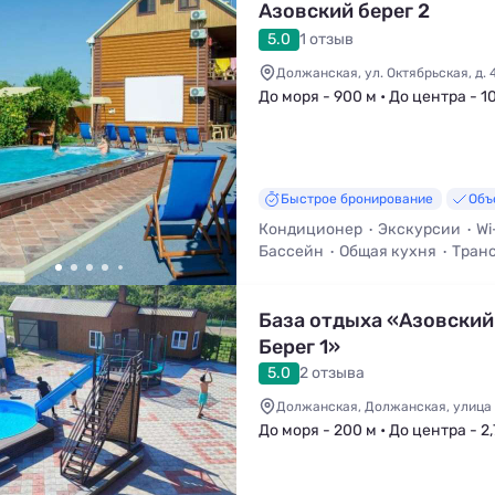
Азовский берег 2
5.0
1 отзыв
Должанская, ул. Октябрьская, д. 
До моря - 900 м • До центра - 1
Быстрое бронирование
Объ
Кондиционер
Экскурсии
Wi
Бассейн
Общая кухня
Транс
База отдыха «Азовский
Берег 1»
5.0
2 отзыва
Должанская, Должанская, улица 
До моря - 200 м • До центра - 2,