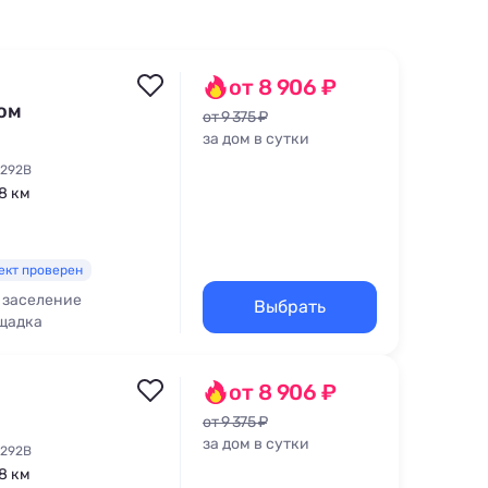
от 8 906 ₽
ом
от 9 375 ₽
за дом в сутки
 292В
,8 км
ект проверен
 заселение
Выбрать
щадка
для кормления
от 8 906 ₽
от 9 375 ₽
за дом в сутки
 292В
,8 км