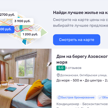
Найди лучшее жилье на к
Смотрите на карте цены на с
выбирайте лучшее предлож
Смотреть на карте
Дом на берегу Азовско
моря
5.0
6 отзывов
Должанская, Октябрьская улица,
До моря - 500 м • До центра - 2
Быстрое бронирование
Объ
Кондиционер
Бесконтактное