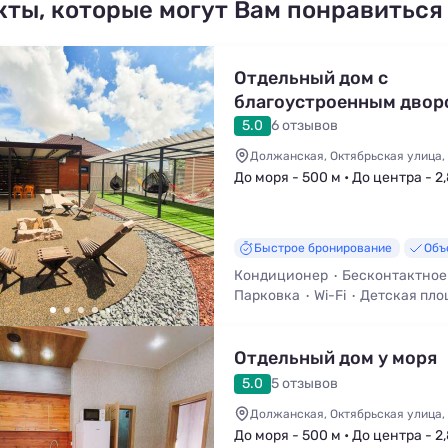
кты, которые могут Вам понравиться
Отдельный дом с
благоустроенным двор
возле азовского моря
5.0
6 отзывов
Должанская, Октябрьская улица,
До моря - 500 м • До центра - 2
Быстрое бронирование
Объ
Кондиционер
Бесконтактное
Парковка
Wi-Fi
Детская пло
Трансфер (платно)
Стульчик 
Отдельный дом у моря
5.0
5 отзывов
Должанская, Октябрьская улица,
До моря - 500 м • До центра - 2