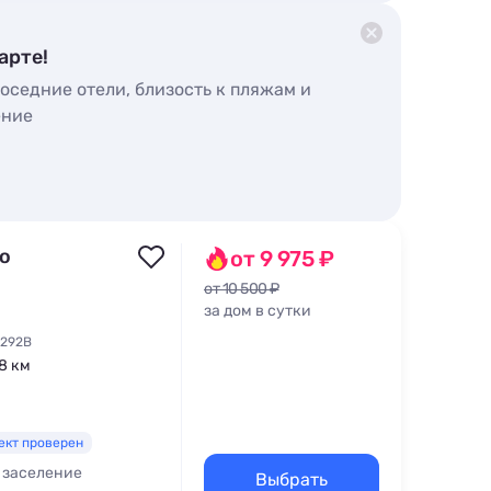
арте!
оседние отели, близость к пляжам и
ение
го
от 9 975 ₽
от 10 500 ₽
за дом в сутки
 292В
,8 км
ект проверен
 заселение
Выбрать