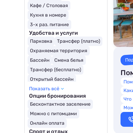
Кафе / Столовая
Кухня в номере
3-х раз. питание
Удобства и услуги
Парковка
Трансфер (платно)
Охраняемая территория
По
Бассейн
Смена белья
Трансфер (бесплатно)
Пом
Открытый бассейн
Пом
Показать всё
Детский бассейн
Как
Опции бронирования
Бассейн с подогревом
Что
Бесконтактное заселение
Для людей с ограниченными возможностями
Мож
Можно с питомцами
Онлайн оплата
Спорт и отдых