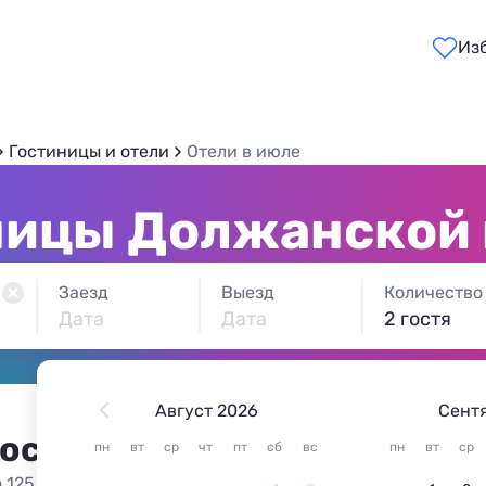
Из
Гостиницы и отели
Отели в июле
ницы Должанской 
Заезд
Выезд
Количество
Дата
Дата
2 гостя
Август 2026
Сент
 остановиться в Должанск
пн
вт
ср
чт
пт
сб
вс
пн
вт
ср
 125 вариантов жилья из 125