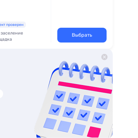
ект проверен
 заселение
Выбрать
щадка
для кормления