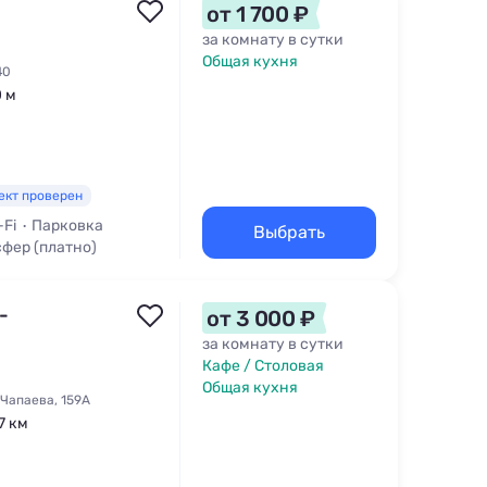
от 1 700 ₽
за комнату в сутки
Общая кухня
40
0 м
ект проверен
-Fi
Парковка
Выбрать
фер (платно)
-
от 3 000 ₽
за комнату в сутки
Кафе / Столовая
Общая кухня
Чапаева, 159А
7 км