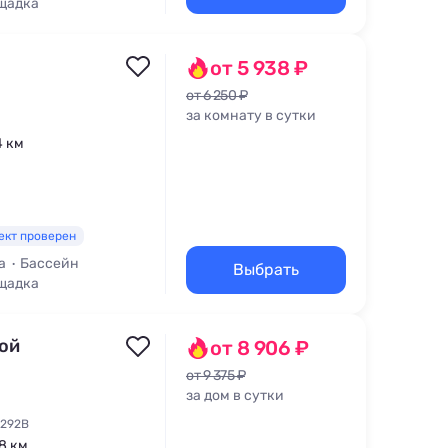
щадка
для кормления
от 5 938 ₽
от 6 250 ₽
за комнату в сутки
4 км
ект проверен
а
Бассейн
Выбрать
щадка
ой
от 8 906 ₽
от 9 375 ₽
за дом в сутки
 292В
,8 км