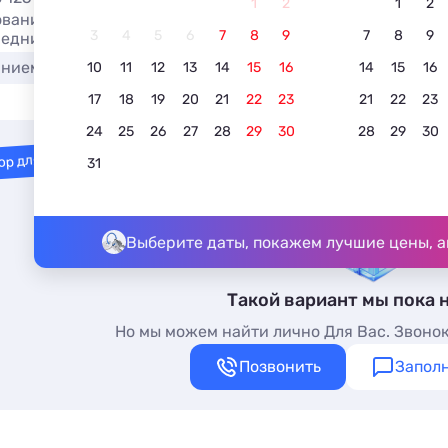
1
2
1
2
вание отеля в Должанской в июле в 2026. Гостиницы Дол
3
4
5
6
7
8
9
7
8
9
редников.
анием
Для отдыха с детьми
С бассейном с подо
10
11
12
13
14
15
16
14
15
16
17
18
19
20
21
22
23
21
22
23
24
25
26
27
28
29
30
28
29
30
ор для вас
31
Выберите даты, покажем лучшие цены, а
Такой вариант мы пока 
Но мы можем найти лично Для Вас. Звонок
Позвонить
Заполн