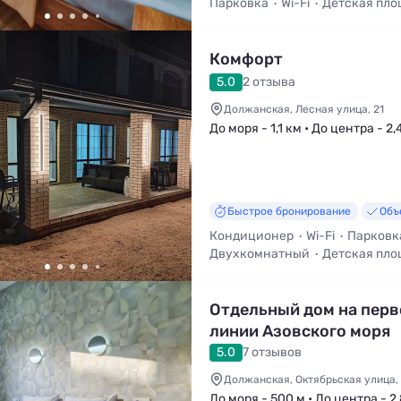
Парковка
Wi-Fi
Детская пло
Трансфер (платно)
Стульчик 
Комфорт
5.0
2 отзыва
Должанская, Лесная улица, 21
До моря - 1,1 км • До центра - 2,
Быстрое бронирование
Объ
Кондиционер
Wi-Fi
Парковк
Двухкомнатный
Детская пло
Смена белья
Отдельный дом на перв
линии Азовского моря
5.0
7 отзывов
Должанская, Октябрьская улица,
До моря - 500 м • До центра - 2