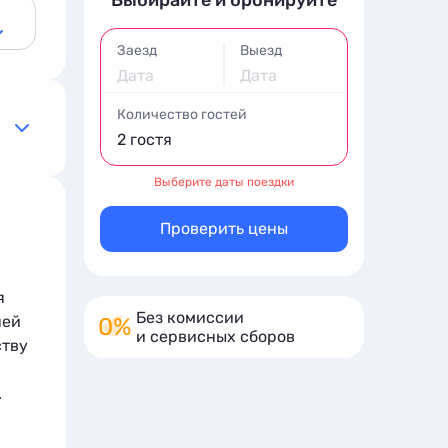
Выбирайте и бронируйте
Заезд
Выезд
Дата
Дата
Количество гостей
2 гостя
Выберите даты поездки
0.09
о-
Проверить цены
я
Без комиссии
ней
и сервисных сборов
ству
.