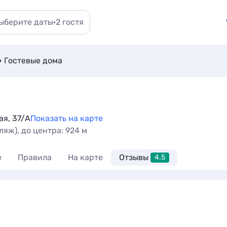
ыберите даты
·
2 гостя
Гостевые дома
ая, 37/А
Показать на карте
яж), до центра: 924 м
е
Правила
На карте
Отзывы
4.5