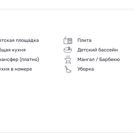
За комнату
3 000
3 000
 трансфер (платно). Есть отдельные домики.
За доп
500
етская площадка
Плита
бщая кухня
Детский бассейн
рансфер (платно)
Мангал / Барбекю
ухня в номере
Уборка