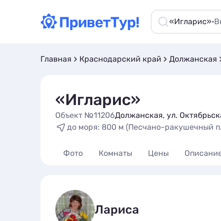
«Игларис»
·
В
Главная
Краснодарский край
Должанская
«Игларис»
Объект №11206
Должанская, ул. Октябрьск
до моря: 800 м (Песчано-ракушечный пл
Фото
Комнаты
Цены
Описани
Лариса