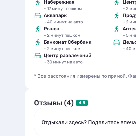
Набережная
Цент
~ 17 минут
пешком
~ 2 м
Аквапарк
Прод
~ 40 минут
на авто
~ 2 м
Рынок
Апте
~ 2 минут
пешком
~ 5 м
Банкомат Сбербанк
Дель
~ 2 минут
пешком
~ 40 
Центр развлечений
~ 30 минут
на авто
* Все расстояния измерены по прямой. Фа
Отзывы (4)
4.5
Отдыхали здесь? Поделитесь впеч