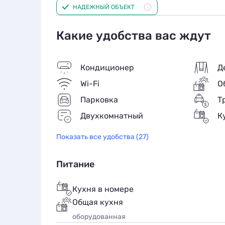
НАДЕЖНЫЙ ОБЪЕКТ
полотенца, замена раз в неделю. Возможен
Комфорт 4 местный
Какие удобства вас ждут
Кондиционер
Д
Wi-Fi
О
Парковка
Т
Двухкомнатный
К
Показать все удобства (27)
Питание
Кухня в номере
Общая кухня
оборудованная