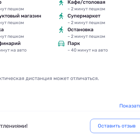
р
Кафе/столовая
инут
пешком
~ 2 минут
пешком
уктовый магазин
Супермаркет
инут
пешком
~ 2 минут
пешком
ка
Остановка
инут
пешком
~ 2 минут
пешком
финарий
Парк
минут
на авто
~ 40 минут
на авто
ктическая дистанция может отличаться.
Показат
атлениями!
Оставить отзыв