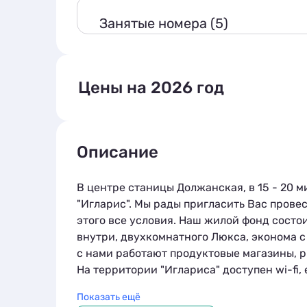
Занятые номера (5)
Цены на 2026 год
*Стоимость за сутки проживания
Описание
«Люкс 2х-комнатный»
В центре станицы Должанская, в 15 - 20 
"Игларис". Мы рады пригласить Вас прове
«1-комнатный с удобствами и кухней» 3
этого все условия. Наш жилой фонд состои
местный
внутри, двухкомнатного Люкса, эконома с
«1-комнатный с удобствами и кухней» 4
с нами работают продуктовые магазины, р
местный
На территории "Иглариса" доступен wi-fi, 
Постояльцы могут пользоваться стиральн
Комфорт 2-х местный
Показать ещё
согласованию принимаем гостей с животн