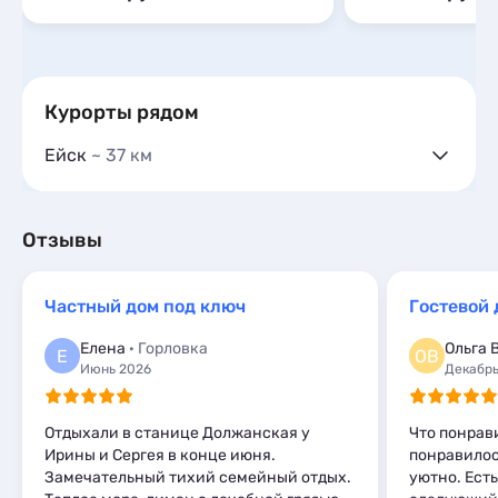
Курорты рядом
Ейск
~ 37 км
Гостевые дома
21
Частный сектор
20
Гостиницы и отели
9
Отзывы
Коттеджи и дома под ключ
32
Квартиры посуточно
33
Частный дом под ключ
Гостевой 
Комнаты
1
Апартаменты
4
Елена
· Горловка
Ольга В
Е
ОВ
Мини-отели
1
Июнь 2026
Декабрь
Отдыхали в станице Должанская у
Что понрав
Ирины и Сергея в конце июня.
понравилос
Замечательный тихий семейный отдых.
уютно. Есть