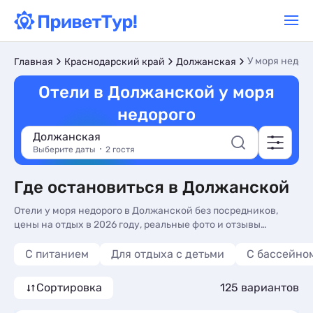
У моря недор
Главная
Краснодарский край
Должанская
Отели в Должанской у моря
недорого
Должанская
Выберите даты
2 гостя
Где остановиться в Должанской
Отели у моря недорого в Должанской без посредников,
цены на отдых в 2026 году, реальные фото и отзывы
туристов. Недорогие гостиницы у моря в Должанской -
более 124 вариантов, от 1400 руб, номера с общей кухней,
С питанием
Для отдыха с детьми
С бассейно
кухней в номере и 3-х раз. питанием.
Сортировка
125 вариантов