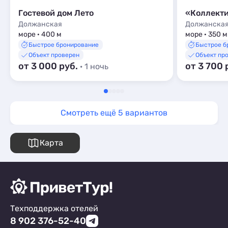
Гостевой дом Лето
«Коллекти
Должанская
Должанска
море · 400 м
море · 350 м
Быстрое бронирование
Быстрое б
Объект проверен
Объект пр
от 3 000 руб.
от 3 700 
· 1 ночь
Смотреть ещё 5 вариантов
Карта
Техподдержка отелей
8 902 376-52-40