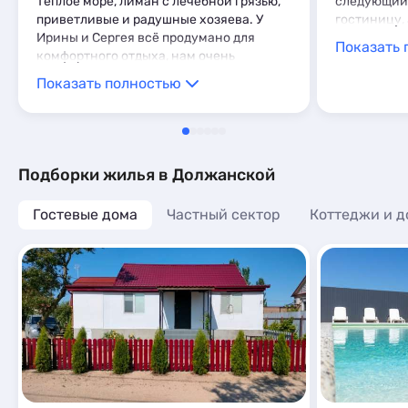
Теплое море, лиман с лечебной грязью,
следующий 
приветливые и радушные хозяева. У
гостиницу, 
Ирины и Сергея всё продумано для
Показать 
комфортного отдыха, нам очень
понравилось! Рекомендую!!!
Показать полностью
Подборки жилья в Должанской
Гостевые дома
Частный сектор
Коттеджи и д