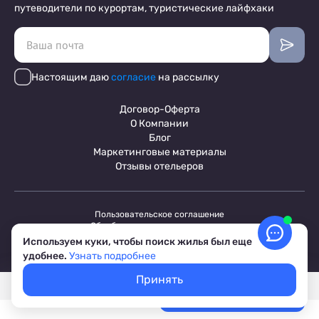
путеводители по курортам, туристические лайфхаки
Настоящим даю
согласие
на рассылку
Договор-Оферта
О Компании
Блог
Маркетинговые материалы
Отзывы отельеров
Пользовательское соглашение
Обработка персональных данных
Условия бронирования объектов
Используем куки, чтобы поиск жилья был еще
© 2017-2026 ПриветТур™
удобнее.
Узнать подробнее
Российский сервис бронирования жилья, официальный сайт,
товарный знак №842642
Принять
Покажем свободное жилье
Выбрать даты
Лучшие цены, акции, скидки