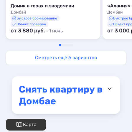
Домик в горах и экодомики
«Алания»
Домбай
Домбай
Быстрое бронирование
Быстрое б
Объект проверен
Объект пр
от 3 880 руб.
от 3 000 
· 1 ночь
Смотреть ещё 6 вариантов
Снять квартиру в
Домбае
Карта