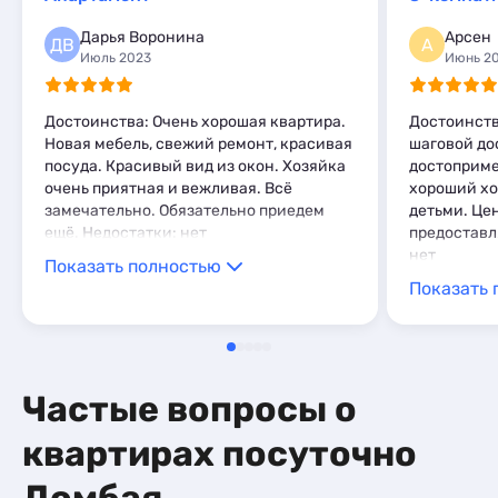
Базы отдыха
7
Глэмпинги
2
Комнаты
1
Дарья Воронина
Арсен
Шале
6
ДВ
А
Апартаменты
169
Июль 2023
Июнь 2
Мини-отели
4
Кемпинги
1
Достоинства: Очень хорошая квартира.
Достоинств
Глэмпинги
9
Новая мебель, свежий ремонт, красивая
шаговой до
Шале
11
посуда. Красивый вид из окон. Хозяйка
достоприме
очень приятная и вежливая. Всё
хороший хо
замечательно. Обязательно приедем
детьми. Це
ещё. Недостатки: нет
предоставл
нет
Показать полностью
Показать 
Частые вопросы о
квартирах посуточно