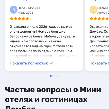
Базы отдыха
7
Глэмпинги
2
Комнаты
1
Вера
· Москва
Natalia
Шале
6
В
NA
Апартаменты
169
Июль 2026
Август 
Мини-отели
4
Кемпинги
1
Отдыхали в июле 2026 года. остались
Отдыхали с 
Глэмпинги
9
очень довольны! Номера большие,
Домбае. Ос
Шале
11
белоснежное белье. Мебель , санузел в
втором этаж
идеальном состоянии. из окна
Душ,туалет
открывается вид на горы! У отеля есть
кровать,об
своя большая зона отдыха с камином,
машина,пар
костровой зоной, качелями - все нужно ,
общительны
что бы отдохнуть вечером после долгих
Если ещё п
Показать полностью
Показать 
прогулок по горам) в отделе сытные
остановимс
завтраки и по договоренности ужины.
Отдельное восхищение хозяйке
гостиницы Нелли - с заботой к
отдыхающим, добрая внимательная,
Частые вопросы о Мини
готовая помочь решить любой вопрос!
великолепная гостиница! очень
отелях и гостиницах
рекомендуем!