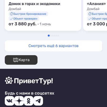
Домик в горах и экодомики
«Алания»
Домбай
Домбай
Быстрое бронирование
Быстрое б
Объект проверен
Объект пр
от 3 880 руб.
от 3 000 
· 1 ночь
Смотреть ещё 6 вариантов
Карта
Будь с нами в соцсетях