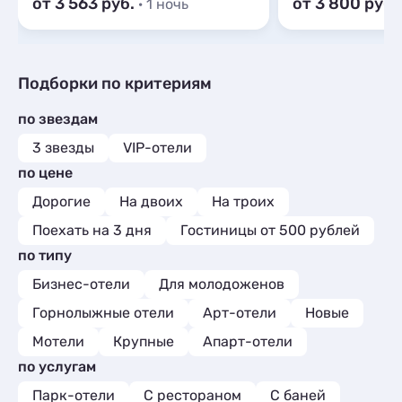
от 3 563
от 3 800
· 1 ночь
Подборки по критериям
по звездам
3 звезды
VIP-отели
по цене
Дорогие
На двоих
На троих
Поехать на 3 дня
Гостиницы от 500 рублей
по типу
Бизнес-отели
Для молодоженов
Горнолыжные отели
Арт-отели
Новые
Мотели
Крупные
Апарт-отели
по услугам
Парк-отели
С рестораном
С баней