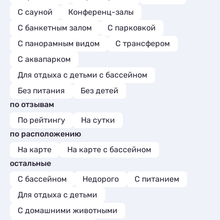
С сауной
Конференц-залы
С банкетным залом
С парковкой
С панорамным видом
С трансфером
С аквапарком
Для отдыха с детьми с бассейном
Без питания
Без детей
по отзывам
По рейтингу
На сутки
по расположению
На карте
На карте с бассейном
остальные
С бассейном
Недорого
С питанием
Для отдыха с детьми
С домашними животными