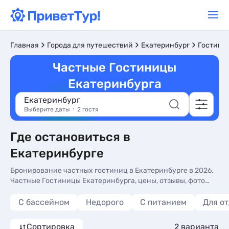
Главная
Города для путешествий
Екатеринбург
Гостини
Частные Гостиницы
Екатеринбурга
Екатеринбург
Выберите даты
2 гостя
Где остановиться в
Екатеринбурге
Бронирование частных гостиниц в Екатеринбурге в 2026.
Частные Гостиницы Екатеринбурга, цены, отзывы, фото
номеров, отдых без посредников.
С бассейном
Недорого
С питанием
Для о
Сортировка
2 варианта