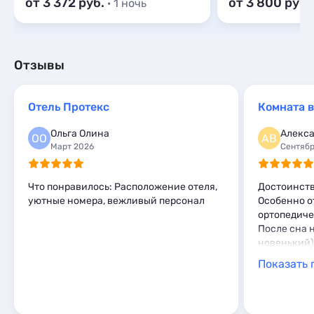
от 3 372
от 3 800
· 1 ночь
Отзывы
Отель Протекс
Комната в
Ольга Олина
Алекса
ОО
АВ
Март 2026
Сентябр
Что понравилось: Расположение отеля,
Достоинств
уютные номера, вежливый персонал
Особенно о
ортопедиче
После сна 
новенький)
Показать 