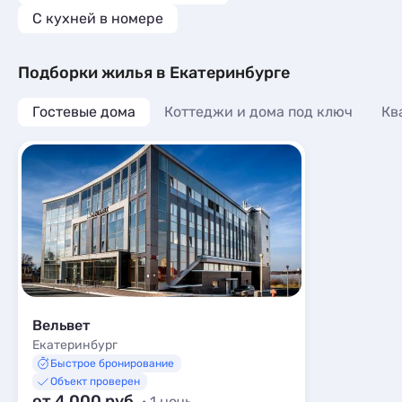
C кухней в номере
Подборки жилья в Екатеринбурге
Гостевые дома
Коттеджи и дома под ключ
Кв
Вельвет
Екатеринбург
Быстрое бронирование
Объект проверен
от 4 000 руб.
· 1 ночь