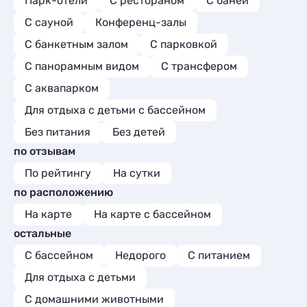
Парк-отели
С рестораном
С баней
С сауной
Конференц-залы
С банкетным залом
С парковкой
С панорамным видом
С трансфером
С аквапарком
Для отдыха с детьми с бассейном
Без питания
Без детей
по отзывам
По рейтингу
На сутки
по расположению
На карте
На карте с бассейном
остальные
С бассейном
Недорого
С питанием
Для отдыха с детьми
С домашними животными