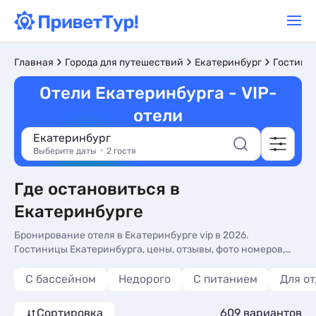
Главная
Города для путешествий
Екатеринбург
Гостини
Отели Екатеринбурга - VIP-
отели
Екатеринбург
Выберите даты
2 гостя
Где остановиться в
Екатеринбурге
Бронирование отеля в Екатеринбурге vip в 2026.
Гостиницы Екатеринбурга, цены, отзывы, фото номеров,
отдых без посредников.
С бассейном
Недорого
С питанием
Для о
Сортировка
609 вариантов