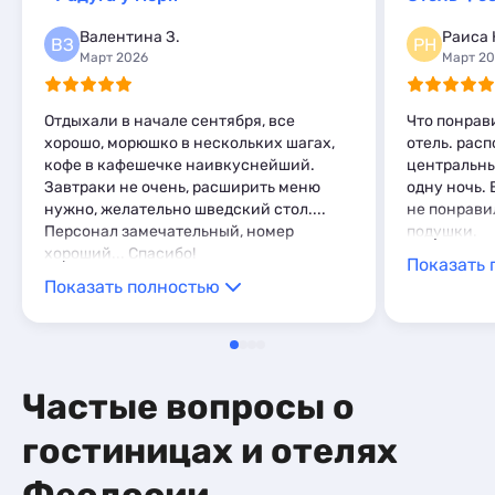
Базы отдыха
2
Мини-отели
3
Комнаты
3
Валентина З.
Раиса 
ВЗ
РН
Пансионаты
1
Апартаменты
11
Март 2026
Март 2
Мини-отели
3
Шале
1
Отдыхали в начале сентября, все
Что понрав
хорошо, морюшко в нескольких шагах,
отель. рас
кофе в кафешечке наивкуснейший.
центральны
Завтраки не очень, расширить меню
одну ночь. 
нужно, желательно шведский стол....
не понрави
Персонал замечательный, номер
подушки.
хороший... Спасибо!
Показать 
Показать полностью
Частые вопросы о
гостиницах и отелях