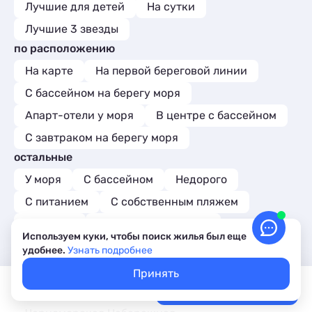
Лучшие для детей
На сутки
Лучшие 3 звезды
по расположению
На карте
На первой береговой линии
С бассейном на берегу моря
Апарт-отели у моря
В центре с бассейном
С завтраком на берегу моря
остальные
У моря
С бассейном
Недорого
С питанием
С собственным пляжем
В центре
Для отдыха с детьми
Используем куки, чтобы поиск жилья был еще
Карта
С домашними животными
С видом на море
удобнее.
Узнать подробнее
Акции и скидки
Вид на горы
Лучшие
Принять
Покажем свободное жилье
Выбрать даты
C кухней в номере
Лучшие цены, акции, скидки