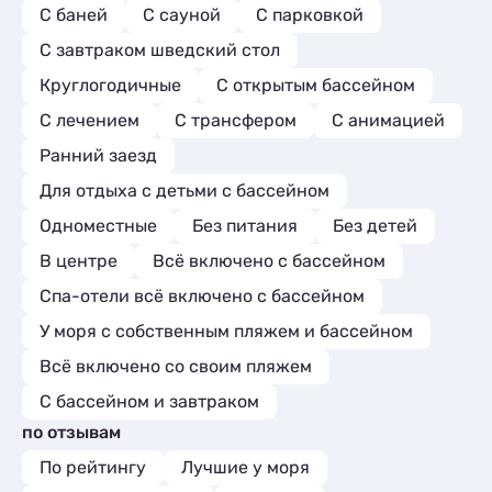
С баней
С сауной
С парковкой
С завтраком шведский стол
Круглогодичные
С открытым бассейном
С лечением
С трансфером
С анимацией
Ранний заезд
Для отдыха с детьми с бассейном
Одноместные
Без питания
Без детей
В центре
Всё включено с бассейном
Спа-отели всё включено с бассейном
У моря с собственным пляжем и бассейном
Всё включено со своим пляжем
С бассейном и завтраком
по отзывам
По рейтингу
Лучшие у моря