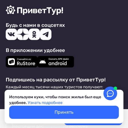
Будь с нами в соцсетях
В приложении удобнее
Подпишись на рассылку от ПриветТур!
Каждый месяц тысячи наших туристов получают:
Выгодные предложения от владельцев жилья,
Используем куки, чтобы поиск жилья был еще
путеводители по курортам, туристические лайфхаки
удобнее.
Узнать подробнее
Принять
Покажем свободное жилье
Выбрать даты
Лучшие цены, акции, скидки
Настоящим даю
согласие
на рассылку