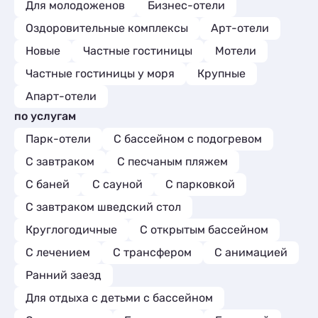
Для молодоженов
Бизнес-отели
Оздоровительные комплексы
Арт-отели
Новые
Частные гостиницы
Мотели
Частные гостиницы у моря
Крупные
Апарт-отели
по услугам
Парк-отели
С бассейном с подогревом
С завтраком
С песчаным пляжем
С баней
С сауной
С парковкой
С завтраком шведский стол
Круглогодичные
С открытым бассейном
С лечением
С трансфером
С анимацией
Ранний заезд
Для отдыха с детьми с бассейном