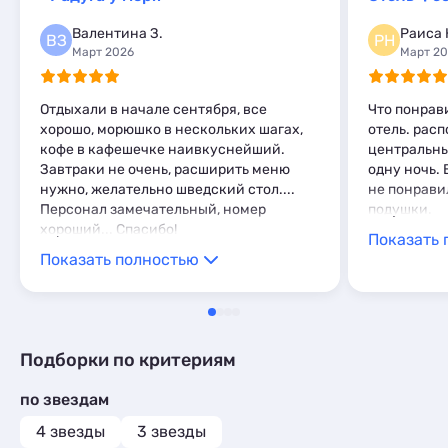
Базы отдыха
2
Мини-отели
3
Комнаты
3
Валентина З.
Раиса 
ВЗ
РН
Пансионаты
1
Апартаменты
11
Март 2026
Март 2
Мини-отели
3
Шале
1
Отдыхали в начале сентября, все
Что понрав
хорошо, морюшко в нескольких шагах,
отель. рас
кофе в кафешечке наивкуснейший.
центральны
Завтраки не очень, расширить меню
одну ночь. 
нужно, желательно шведский стол....
не понрави
Персонал замечательный, номер
подушки.
хороший... Спасибо!
Показать 
Показать полностью
Подборки по критериям
по звездам
4 звезды
3 звезды