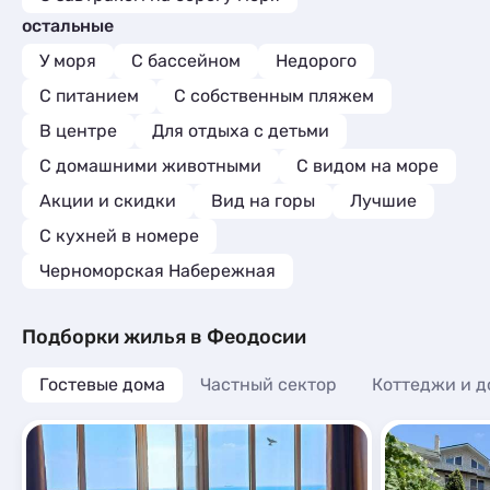
остальные
У моря
С бассейном
Недорого
С питанием
С собственным пляжем
В центре
Для отдыха с детьми
С домашними животными
С видом на море
Акции и скидки
Вид на горы
Лучшие
C кухней в номере
Черноморская Набережная
Подборки жилья в Феодосии
Гостевые дома
Частный сектор
Коттеджи и д