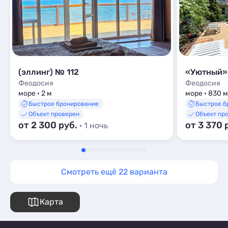
(эллинг) № 112
«Уютный»
Феодосия
Феодосия
море · 2 м
море · 830 м
Быстрое бронирование
Быстрое б
Объект проверен
Объект пр
от 2 300 руб.
от 3 370 
· 1 ночь
Смотреть ещё 22 варианта
Карта