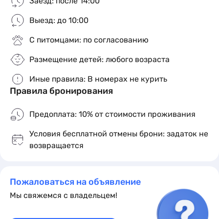
Заезд: после 14:00
нас на отдыхе!
x6
кол-во гостей
Выезд: до 10:00
2
3 комнаты
5 мест
1 доп. место
50 м
Кровати:
2 двуспальные кровати и 1 диван-кровать
С питомцами: по согласованию
на 2
Размещение детей: любого возраста
Подробное описание
Иные правила: В номерах не курить
Правила бронирования
Предоплата: 10% от стоимости проживания
Условия бесплатной отмены брони: задаток не
возвращается
Пожаловаться на объявление
Апартаменты с летней верандой
Мы свяжемся с владельцем!
x6
кол-во гостей
2
3 комнаты
5 мест
1 доп. место
50 м