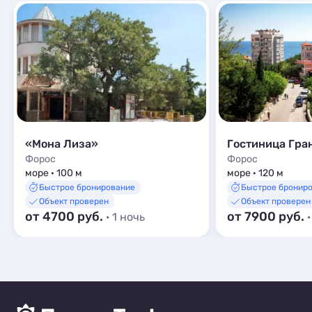
«Мона Лиза»
Гостиница Гра
Форос
Форос
море · 100 м
море · 120 м
Быстрое бронирование
Быстрое бронир
Объект проверен
Объект проверен
от 4700 руб.
от 7900 руб.
· 1 ночь
·