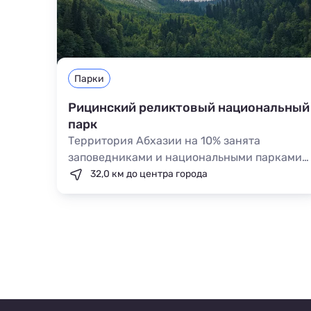
Парки
Рицинский реликтовый национальный
парк
Территория Абхазии на 10% занята
заповедниками и национальными парками,
которые имеют огромное значение не
32,0 км до центра города
только для местного населения, но и для
посетителей. Самым популярным среди
подобных природных объектов является
Рицинский реликтовый национальный
парк.