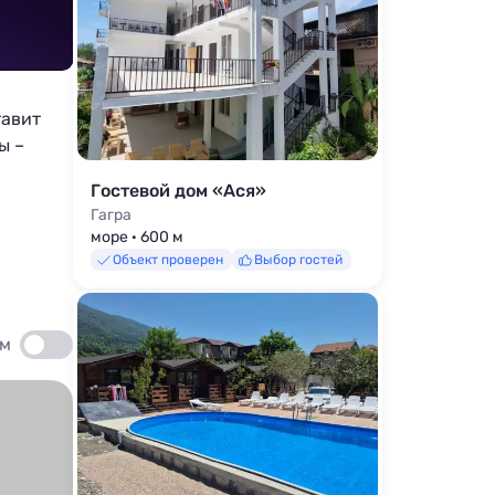
тавит
ы –
Гостевой дом «Ася»
Гагра
море · 600 м
Объект проверен
Выбор гостей
ом