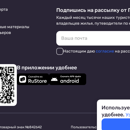
ерта
Подпишись на рассылку от 
Каждый месяц тысячи наших турист
владельцев жилья, путеводители по
вые материалы
ьеров
Настоящим даю
согласие
на рас
В приложении удобнее
Используе
удобнее.
У
 товарный знак №842642
Пользовательское соглашение
Обр