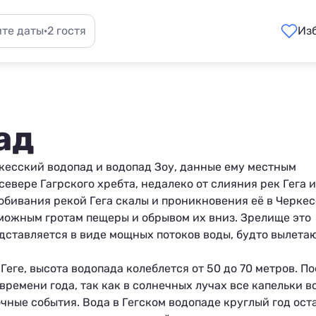
те даты
·
2 гостя
Из
ад
ркесский водопад и водопад Зоу, данные ему местным
 севере
Гагрского
хребта, недалеко от слияния рек Гега и
обивания рекой Гега скалы и проникновения её в Черке
зможным гротам пещеры и обрывом их вниз. Зрелище это
едставляется в виде мощных потоков воды, будто вылета
Геге, высота водопада колеблется от 50 до 70 метров. П
времени года, так как в солнечных лучах все капельки 
чные события. Вода в Гегском водопаде круглый год ост