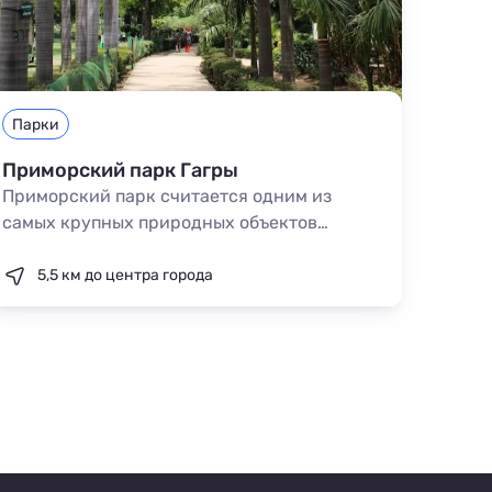
Парки
Приморский парк Гагры
Приморский парк считается одним из
самых крупных природных объектов
абхазских территорий, его по праву
называют зеленым символом Гагры. Этот
5,5 км до центра города
парк знаменит своей флорой, привезенной
из разных уголков земли.