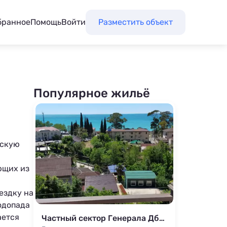
бранное
Помощь
Войти
Разместить объект
Популярное жильё
сскую
ющих из
оездку на
водопада
ается
Частный сектор Генерала Дбар 163