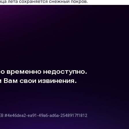
онца лета сохраняется снежный покров.