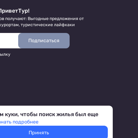
ПриветТур!
ов получают: Выгодные предложения от
 курортам, туристические лайфхаки
Подписаться
сылку
м куки, чтобы поиск жилья был еще
знать подробнее
Принять
аботка персональных данных
Условия бронирования объектов