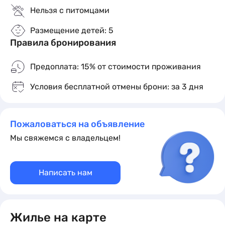
кровати с балконом
Нельзя с питомцами
x3
кол-во гостей
Размещение детей: 5
2
1 комната
2 места
1 доп. место
20 м
Правила бронирования
Кровати:
2 односпальные кровати и 1 кресло-
кровать
Предоплата: 15% от стоимости проживания
Подробное описание
Условия бесплатной отмены брони: за 3 дня
Пожаловаться на объявление
Мы свяжемся с владельцем!
Написать нам
2-х местный улучшенный стандарт с
балконом
Жилье на карте