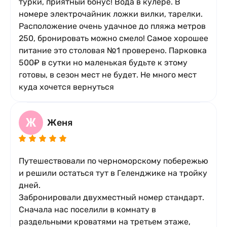
турки, приятный бонус! Вода в кулере. В
номере электрочайник ложки вилки, тарелки.
Расположение очень удачное до пляжа метров
250, бронировать можно смело! Самое хорошее
питание это столовая №1 проверено. Парковка
Стандарт 3-х местный с балконом
500₽ в сутки но маленькая будьте к этому
x3
кол-во гостей
готовы, в сезон мест не будет. Не много мест
2
1 комната
3 места
25 м
куда хочется вернуться
Кровати:
1 двуспальная кровать и 1 кресло-кровать
Подробное описание
Ж
Женя
Путешествовали по черноморскому побережью
и решили остаться тут в Геленджике на тройку
дней.
Забронировали двухместный номер стандарт.
Сначала нас поселили в комнату в
раздельными кроватями на третьем этаже,