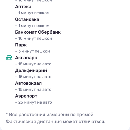
~ 10 минут
пешком
Аптека
Подробное описание
~ 1 минут
пешком
Остановка
~ 1 минут
пешком
Банкомат Сбербанк
~ 10 минут
пешком
Парк
~ 3 минут
пешком
Аквапарк
~ 15 минут
на авто
Дельфинарий
~ 15 минут
на авто
Стандарт 2-х местный раздельные
Автовокзал
кровати с балконом
~ 15 минут
на авто
Аэропорт
x3
кол-во гостей
~ 25 минут
на авто
2
1 комната
2 места
1 доп. место
20 м
Кровати:
2 односпальные кровати и 1 кресло-
* Все расстояния измерены по прямой.
кровать
Фактическая дистанция может отличаться.
Подробное описание