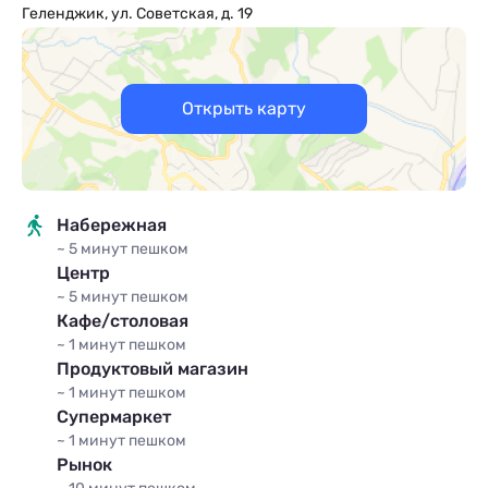
x2
кол-во гостей
Геленджик, ул. Советская, д. 19
2
1 комната
2 места
20 м
Кровати:
1 двуспальная кровать
Подробное описание
Открыть карту
Набережная
~ 5 минут
пешком
Центр
~ 5 минут
пешком
Кафе/столовая
~ 1 минут
пешком
3-х местный улучшенный стандарт с
Продуктовый магазин
балконом
~ 1 минут
пешком
Супермаркет
x3
кол-во гостей
~ 1 минут
пешком
2
1 комната
3 места
20 м
Рынок
Кровати:
1 двуспальная кровать и 1 кресло-кровать