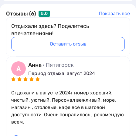
Отзывы (6)
Показать все
5.0
Отдыхали здесь? Поделитесь
впечатлениями!
Оставить отзыв
Анна
· Пятигорск
А
Семейный 3-х местный с балконом
Период отдыха: август 2024
x3
кол-во гостей
2
1 комната
3 места
25 м
Отдыхали в августе 2024г номер хороший,
Кровати:
1 двуспальная кровать и 1 односпальная
чистый, уютный. Персонал вежливый, море,
кровать
магазин , столовые, кафе всё в шаговой
Подробное описание
доступности. Очень понравилось , рекомендую
всем.