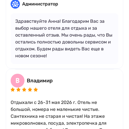
Администратор
Здравствуйте Анна! Благодарим Вас за
выбор нашего отеля для отдыха и за
оставленный отзыв. Мы очень рады, что Вы
остались полностью довольны сервисом и
отдыхом. Будем рады видеть Вас еще в
Стандарт три раздельные кровати с
новом сезоне!
балконом
x3
кол-во гостей
2
1 комната
3 места
25 м
В
Владимир
Кровати:
3 односпальные кровати
Подробное описание
Отдыхали с 26-31 мая 2026 г. Отель не
большой, номера не маленькие чистые.
Сантехника не старая и чистая! На этаже
микроволновка, посуда, электропечка для