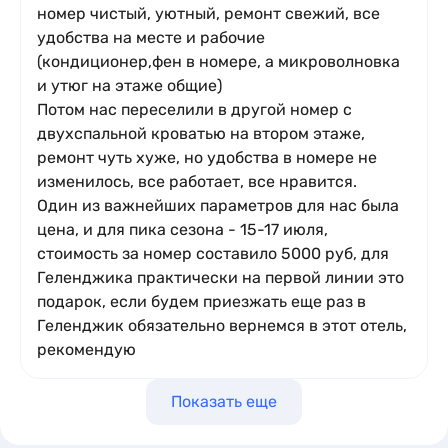
номер чистый, уютный, ремонт свежий, все
Двухкомнатный семейный с балконом
удобства на месте и рабочие
(кондиционер,фен в номере, а микроволновка
x4
кол-во гостей
2
и утюг на этаже общие)
2 комнаты
4 места
30 м
Потом нас переселили в другой номер с
Кровати:
1 двуспальная кровать и 1 диван-кровать
двухспальной кроватью на втором этаже,
на 2
ремонт чуть хуже, но удобства в номере не
Подробное описание
изменилось, все работает, все нравится.
Один из важнейших параметров для нас была
цена, и для пика сезона - 15-17 июля,
стоимость за номер составило 5000 руб, для
Геленджика практически на первой линии это
подарок, если будем приезжать еще раз в
Геленджик обязательно вернемся в этот отель,
рекомендую
Показать еще