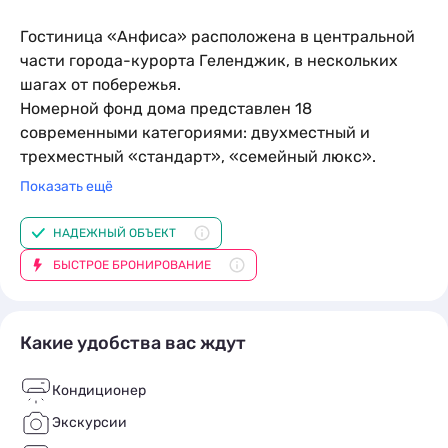
Гостиница «Анфиса» расположена в центральной
части города-курорта Геленджик, в нескольких
шагах от побережья.
Номерной фонд дома представлен 18
современными категориями: двухместный и
Стандарт 2-х местный с балконом
трехместный «стандарт», «семейный люкс».
x2
кол-во гостей
Каждый из номеров оснащен эргономичной
Показать ещё
2
1 комната
2 места
20 м
мебелью, телевизором, кондиционером,
Кровати:
1 двуспальная кровать
холодильником. Есть выход на балкон и
НАДЕЖНЫЙ ОБЪЕКТ
Подробное описание
собственная ванная комната. Люкс включает в
БЫСТРОЕ БРОНИРОВАНИЕ
себя спальню и гостиную, в которой имеется
встроенный кухонный гарнитур для
самостоятельного приготовления пищи.
Какие удобства вас ждут
На территории работает ресторан с которого
можно заказать еду и напитки. Так же рядом
Кондиционер
имеются другие кафе и столовые с различными
ценами и ассортиментом блюд.
Экскурсии
Организовать ваш досуг помогут экскурсионные