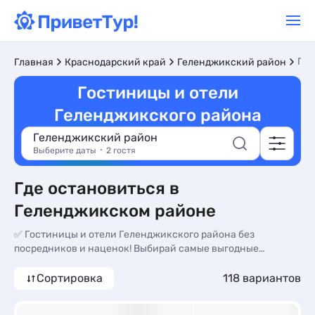
Гос
Главная
Краснодарский край
Геленджикский район
Гостиницы и отели
Геленджикского района
Геленджикский район
Выберите даты
2 гостя
Где остановиться в
Геленджикском районе
✅ Гостиницы и отели Геленджикского района без
посредников и наценок! Выбирай самые выгодные
варианты 2026 года. Фото номеров, актуальное описание,
контакты владельцев, отзывы.
Сортировка
118 вариантов