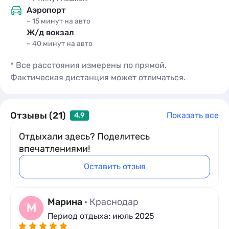
x4
кол-во гостей
Аэропорт
1 комната
4 места
~ 15 минут
на авто
Ж/д вокзал
Кровати:
1 односпальная кровать
~ 40 минут
на авто
Подробное описание
* Все расстояния измерены по прямой.
Фактическая дистанция может отличаться.
Отзывы (21)
Показать все
4.9
Отдыхали здесь? Поделитесь
впечатлениями!
Оставить отзыв
Марина
· Краснодар
М
Период отдыха: июль 2025