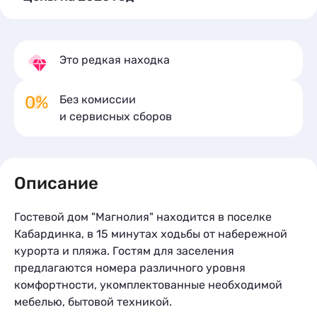
*Стоимость за сутки проживания
07.08-1
Улучшенный 4-х
Это редкая находка
местный номер с
За комнату
7 000
просторным
балконом
Без комиссии
2-х местный «Эконом»
и сервисных сборов
x2
кол-во гостей
Двухместный
За комнату
5 000
2
«Стандарт» с
1 комната
2 места
9 м
балконом (3
Подробное описание
За доп
500
этаж)
Описание
Четырёхместный
«Стандарт» без
За комнату
6 000
Гостевой дом "Магнолия" находится в поселке
балкона (3 этаж)
#1
Кабардинка, в 15 минутах ходьбы от набережной
курорта и пляжа. Гостям для заселения
Четырёхместный
предлагаются номера различного уровня
«Стандарт» без
За комнату
6 000
комфортности, укомплектованные необходимой
балкона (3 этаж)
#2
мебелью, бытовой техникой.