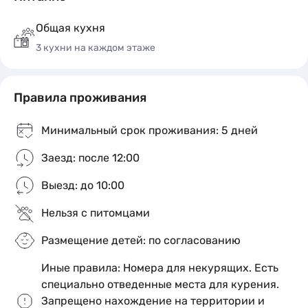
Подробное описание
Общая кухня
3 кухни на каждом этаже
Правила проживания
Минимальный срок проживания: 5 дней
Заезд: после 12:00
Выезд: до 10:00
3-х местный «Стандарт» #1
x3
Нельзя с питомцами
кол-во гостей
2
1 комната
3 места
20 м
Размещение детей: по согласованию
Подробное описание
Иные правила: Номера для некурящих. Есть
специально отведенные места для курения.
Запрещено нахождение на территории и