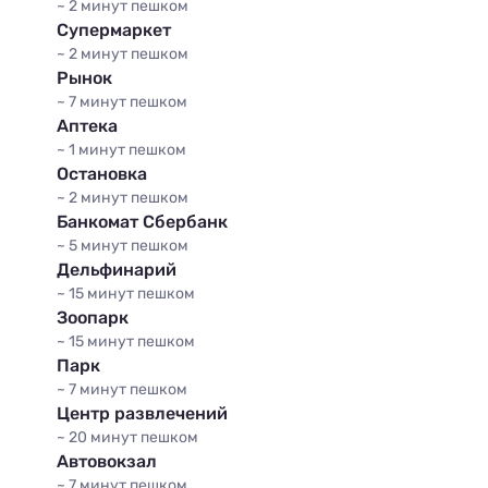
~ 2 минут
пешком
Супермаркет
Четырёхместный «Стандарт» с
~ 2 минут
пешком
балконом (2 этаж)
Рынок
~ 7 минут
пешком
x4
кол-во гостей
Аптека
2
1 комната
4 места
35 м
~ 1 минут
пешком
Подробное описание
Остановка
~ 2 минут
пешком
Банкомат Сбербанк
~ 5 минут
пешком
Дельфинарий
~ 15 минут
пешком
Зоопарк
~ 15 минут
пешком
Парк
~ 7 минут
пешком
Центр развлечений
~ 20 минут
пешком
Улучшенный 4-х местный с просторным
Автовокзал
балконом
~ 7 минут
пешком