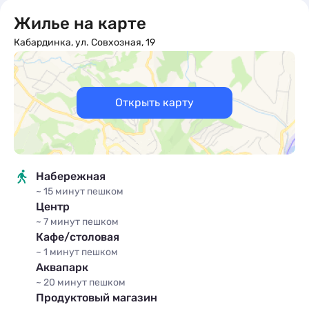
Жилье на карте
Кабардинка, ул. Совхозная, 19
Четырёхместный «Стандарт» без
балкона (3 этаж) #2
Открыть карту
x4
кол-во гостей
2
1 комната
4 места
20 м
Кровати:
1 односпальная кровать
Подробное описание
Набережная
~ 15 минут
пешком
Центр
~ 7 минут
пешком
Кафе/столовая
~ 1 минут
пешком
Аквапарк
~ 20 минут
пешком
Продуктовый магазин