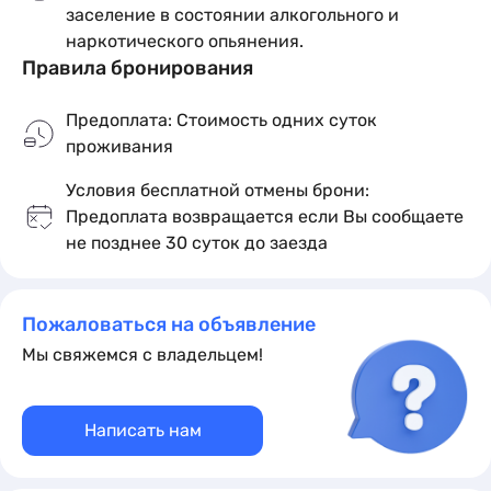
заселение в состоянии алкогольного и
наркотического опьянения.
Правила бронирования
Предоплата: Стоимость одних суток
проживания
Четырёхместный «Стандарт» без
Условия бесплатной отмены брони:
балкона (3 этаж) #1
Предоплата возвращается если Вы сообщаете
x4
не позднее 30 суток до заезда
кол-во гостей
2
1 комната
4 места
32 м
Кровати:
1 односпальная кровать
Пожаловаться на объявление
Подробное описание
Мы свяжемся с владельцем!
Написать нам