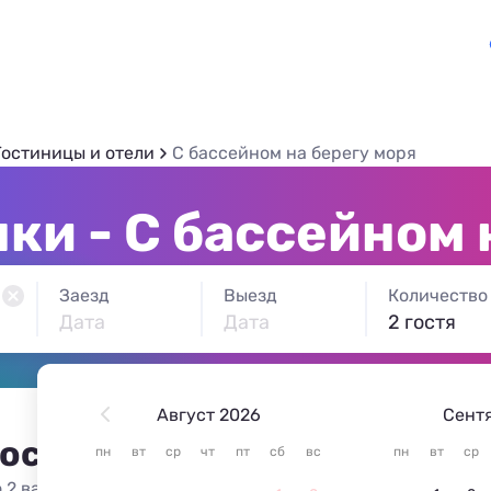
Гостиницы и отели
С бассейном на берегу моря
ки - С бассейном 
Заезд
Выезд
Количество
Дата
Дата
2 гостя
Август 2026
Сент
 остановиться в Головинке
пн
вт
ср
чт
пт
сб
вс
пн
вт
ср
 2 варианта жилья из 2