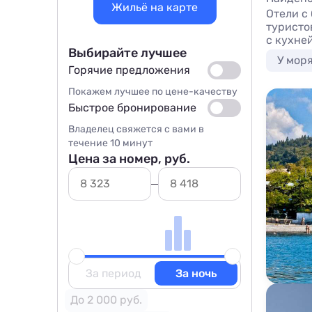
Жильё на карте
Отели с
туристо
с кухне
Выбирайте лучшее
У мор
Горячие предложения
Покажем лучшее по цене-качеству
Быстрое бронирование
Владелец свяжется с вами в
течение 10 минут
Цена за номер, руб.
За период
За ночь
До 2 000 руб.