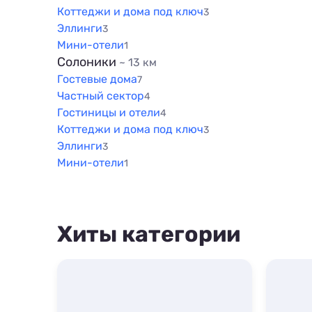
Коттеджи и дома под ключ
3
Эллинги
3
Мини-отели
1
Солоники
~ 13 км
Гостевые дома
7
Частный сектор
4
Гостиницы и отели
4
Коттеджи и дома под ключ
3
Эллинги
3
Мини-отели
1
Хиты категории