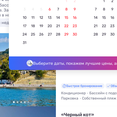
1
2
1
2
 бассейном у моря в Головинке без посредников в 2026 г
3
4
5
6
7
8
9
7
8
9
в. Забронировать гостиницу у моря с бассейном в Головин
й в номере, общей кухней и сменой белья.
10
11
12
13
14
15
16
14
15
16
я недорого
У моря
С бассейном
Недорого
17
18
19
20
21
22
23
21
22
23
24
25
26
27
28
29
30
28
29
30
3
Отель Л'аморе
31
5.0
5 отзывов
Головинка, ул. Торговая, д. 120
До моря - 20 м • До центра - 912
Выберите даты, покажем лучшие цены, а
Быстрое бронирование
Объ
Кондиционер
Бассейн с под
Парковка
Собственный пляж
Кафе / Столовая
«Черный кот»