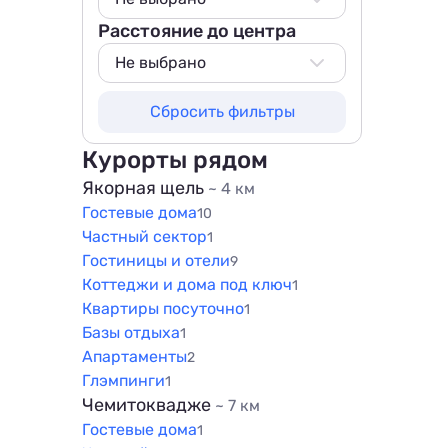
Расстояние до центра
Не выбрано
50 м
Не выбрано
100 м
Не выбрано
Сбросить фильтры
200 м
800 м
500 м
1000 м
Курорты рядом
800 м
1500 м
Якорная щель
~ 4 км
1000 м
Гостевые дома
10
1500 м
Частный сектор
1
Гостиницы и отели
9
Коттеджи и дома под ключ
1
Квартиры посуточно
1
Базы отдыха
1
Апартаменты
2
Глэмпинги
1
Чемитоквадже
~ 7 км
Гостевые дома
1