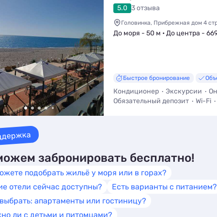
5.0
3 отзыва
Головинка, Прибрежная дом 4 стр
До моря - 50 м • До центра - 66
Быстрое бронирование
Объ
Кондиционер
Экскурсии
Он
Обязательный депозит
Wi-Fi
Бассейн
ддержка
ожем забронировать бесплатно!
ожете подобрать жильё у моря или в горах?
ие отели сейчас доступны?
Есть варианты с питанием?
 выбрать: апартаменты или гостиницу?
но ли с детьми и питомцами?