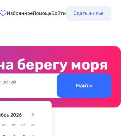
Избранное
Помощь
Войти
Сдать жилье
на берегу моря
 гостей
Найти
ябрь 2026
чт
пт
сб
вс