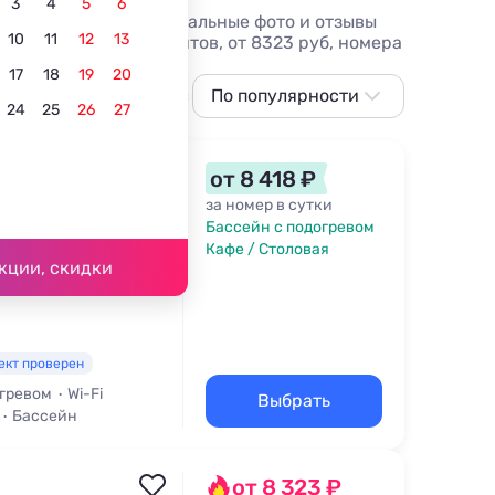
3
4
5
6
оду, цены на отдых, реальные фото и отзывы
10
11
12
13
ке - более 10 вариантов, от 8323 руб, номера
17
18
19
20
С питанием
С собственным пляжем
По популярности
Всё вклю
24
25
26
27
По популярности
Сначала дешевле
от 8 418 ₽
Сначала дороже
за номер в сутки
Бассейн с подогревом
Ближе к морю
Кафе / Столовая
 м
кции, скидки
Ближе к центру
По рейтингу
ект проверен
огревом
Wi-Fi
Выбрать
Бассейн
от 8 323 ₽